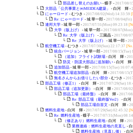
└
部品差し替えのお願い
- 蝶子 -
2017/08/1
└
大部品「公共事業と㈱MEIDEA建築」
- 白河 輝 -
└
にゃーロード
- むつき -
2017/08/02(Wed) 14:33:59
[
└
Re: にゃーロード
- 城 華一郎 -
2017/08/04(Fri)
└
連邦大学
- 城 華一郎 -
2017/07/31(Mon) 09:23:18
[N
└
大学（版上げ）
- 城 華一郎 -
2017/08/07(Mon)
└
Re: 大学（版上げ）
- 三園晶 -
2017/08/07
└
Re: 大学（版上げ）
- 城 華一郎 -
20
└
航空機工場
- むつき -
2017/07/30(Sun) 22:17:37
[No
└
統合バージョン
- 城 華一郎 -
2017/08/15(Tue) 
└
（追加）フライト試験場
- 白河 輝 -
201
└
防災・防諜大部品に追加願い
- 白河 輝 
└
追加部品
- 城 華一郎 -
2017/08/15(Tue) 16:07:
└
航空機工場追加部品
- 白河 輝 -
2017/08/15(T
└
無名さんからお借りしたい部分
- むつき -
2017
└
部品工場（修正1）
- 白河 輝 -
2017/07/29(Sat) 18:
└
部品工場（追加更新）
- 白河 輝 -
2017/08/02
└
部品工場（最終盤）
- 白河 輝 -
2017/08
└
Re: 部品工場（最終版Ver2）
- 白河
└
部品工場自首文
- 白河 輝 -
20
└
燃料生産地
- 白河 輝 -
2017/07/29(Sat) 02:45:32
[N
└
Re: 燃料生産地
- 蝶子 -
2017/07/31(Mon) 08:14
└
（修正あり）燃料生産地
- 白河 輝 -
201
└
業務連絡：燃料生産地の見直し
- 
└
燃料生産地（見直し後）
- 白