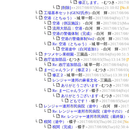
└
修正します。
- むつき -
2017/0
└
[削除]
- -
2017/08/07(Mon) 21:10:02
[No.8
└
工場基本セット(GENZ氏作)
- 白河 輝 -
2017/08/06
└
空港（とちゅう）
- 城 華一郎 -
2017/08/04(Fri) 17:1
└
空港（併設施設）
- 白河 輝 -
2017/08/21(Mon
└
流用大部品：空港
- 白河 輝 -
2017/08/15(Tue
└
空港の警備体制（完成）
- 白河 輝 -
2017/08/
└
空港の警備体制Ver2
- 白河 輝 -
2017/08/
└
Re: 空港（とちゅう）
- 城 華一郎 -
2017/08/04(
└
空港途中（白河追加1）
- 白河 輝 -
2017
└
ナツメヤシ果樹園
- 三園晶 -
2017/08/04(Fri) 00:51:
└
政庁追加部品
- むつき -
2017/08/03(Thu) 13:14:59
[
└
Re: 政庁追加部品
- 城 華一郎 -
2017/08/04(Fri)
└
まーにゃんランド（修正２）
- むつき -
2017/08/03(
└
修正２
- 城 華一郎 -
2017/08/15(Tue) 13:39:19
└
レンジャー連邦の麻雀文化
- 三園晶 -
2017/08/
└
ありがとうございます
- むつき -
2017/08
└
Re: まーにゃんランド
- 蝶子 -
2017/08/04(Fri) 
└
ありがとうございます
- むつき -
2017/08/
└
どもです！
- 蝶子 -
2017/08/05(Sat) 
└
レンジャー連邦市民病院（途中）
- 白河 輝 -
2017
└
Re: レンジャー連邦市民病院（途中その2）
-
└
Re: レンジャー連邦市民病院（最終版）
└
税関（途中）
- 蝶子 -
2017/08/03(Thu) 06:22:04
[No
└
税関（完成）
- 蝶子 -
2017/08/08(Tue) 02:50:4