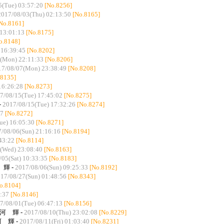
5(Tue) 03:57:20
[No.8256]
2017/08/03(Thu) 02:13:50
[No.8165]
No.8161]
 13:01:13
[No.8175]
o.8148]
 16:39:45
[No.8202]
(Mon) 22:11:33
[No.8206]
17/08/07(Mon) 23:38:49
[No.8208]
.8135]
16:26:28
[No.8273]
7/08/15(Tue) 17:45:02
[No.8275]
-
2017/08/15(Tue) 17:32:26
[No.8274]
47
[No.8272]
ue) 16:05:30
[No.8271]
/08/06(Sun) 21:16:16
[No.8194]
43:22
[No.8114]
(Wed) 23:08:40
[No.8163]
/05(Sat) 10:33:35
[No.8183]
 輝 -
2017/08/06(Sun) 09:25:33
[No.8192]
17/08/27(Sun) 01:48:56
[No.8343]
o.8104]
:37
[No.8146]
7/08/01(Tue) 06:47:13
[No.8156]
白河 輝 -
2017/08/10(Thu) 23:02:08
[No.8229]
河 輝 -
2017/08/11(Fri) 01:03:40
[No.8231]