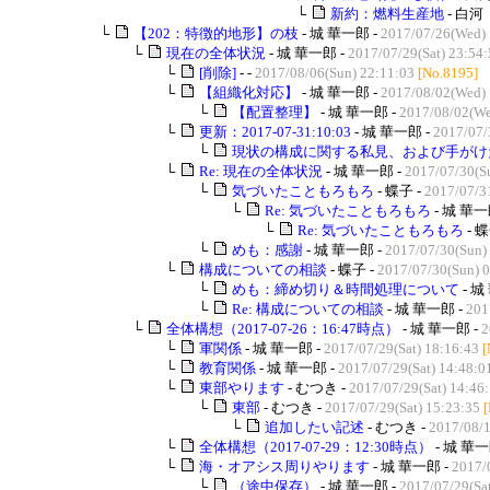
└
新約：燃料生産地
- 白河
└
【202：特徴的地形】の枝
- 城 華一郎 -
2017/07/26(Wed) 
└
現在の全体状況
- 城 華一郎 -
2017/07/29(Sat) 23:54
└
[削除]
- -
2017/08/06(Sun) 22:11:03
[No.8195]
└
【組織化対応】
- 城 華一郎 -
2017/08/02(Wed) 
└
【配置整理】
- 城 華一郎 -
2017/08/02(We
└
更新：2017-07-31:10:03
- 城 華一郎 -
2017/07/
└
現状の構成に関する私見、および手がけた
└
Re: 現在の全体状況
- 城 華一郎 -
2017/07/30(S
└
気づいたこともろもろ
- 蝶子 -
2017/07/3
└
Re: 気づいたこともろもろ
- 城 華一
└
Re: 気づいたこともろもろ
- 蝶
└
めも：感謝
- 城 華一郎 -
2017/07/30(Sun)
└
構成についての相談
- 蝶子 -
2017/07/30(Sun) 
└
めも：締め切り＆時間処理について
- 城
└
Re: 構成についての相談
- 城 華一郎 -
201
└
全体構想（2017-07-26：16:47時点）
- 城 華一郎 -
2
└
軍関係
- 城 華一郎 -
2017/07/29(Sat) 18:16:43
[
└
教育関係
- 城 華一郎 -
2017/07/29(Sat) 14:48:0
└
東部やります
- むつき -
2017/07/29(Sat) 14:46
└
東部
- むつき -
2017/07/29(Sat) 15:23:35
└
追加したい記述
- むつき -
2017/08/
└
全体構想（2017-07-29：12:30時点）
- 城 華一
└
海・オアシス周りやります
- 城 華一郎 -
2017/
└
（途中保存）
- 城 華一郎 -
2017/07/29(Sat