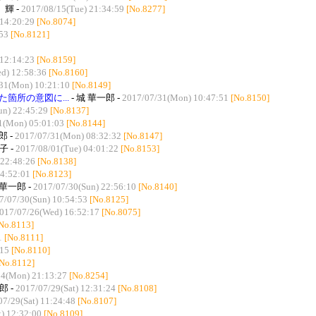
 輝 -
2017/08/15(Tue) 21:34:59
[No.8277]
14:20:29
[No.8074]
:53
[No.8121]
12:14:23
[No.8159]
d) 12:58:36
[No.8160]
31(Mon) 10:21:10
[No.8149]
箇所の意図に...
- 城 華一郎 -
2017/07/31(Mon) 10:47:51
[No.8150]
un) 22:45:29
[No.8137]
1(Mon) 05:01:03
[No.8144]
郎 -
2017/07/31(Mon) 08:32:32
[No.8147]
子 -
2017/08/01(Tue) 04:01:22
[No.8153]
 22:48:26
[No.8138]
04:52:01
[No.8123]
 華一郎 -
2017/07/30(Sun) 22:56:10
[No.8140]
7/07/30(Sun) 10:54:53
[No.8125]
017/07/26(Wed) 16:52:17
[No.8075]
No.8113]
1
[No.8111]
:15
[No.8110]
[No.8112]
14(Mon) 21:13:27
[No.8254]
郎 -
2017/07/29(Sat) 12:31:24
[No.8108]
07/29(Sat) 11:24:48
[No.8107]
) 12:32:00
[No.8109]