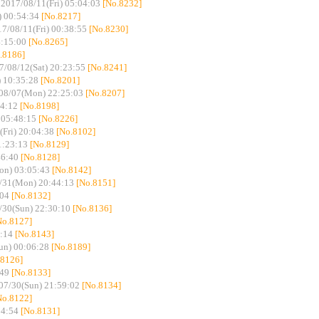
-
2017/08/11(Fri) 05:04:03
[No.8232]
 00:54:34
[No.8217]
7/08/11(Fri) 00:38:55
[No.8230]
4:15:00
[No.8265]
.8186]
7/08/12(Sat) 20:23:55
[No.8241]
 10:35:28
[No.8201]
08/07(Mon) 22:25:03
[No.8207]
4:12
[No.8198]
 05:48:15
[No.8226]
(Fri) 20:04:38
[No.8102]
1:23:13
[No.8129]
46:40
[No.8128]
on) 03:05:43
[No.8142]
/31(Mon) 20:44:13
[No.8151]
:04
[No.8132]
/30(Sun) 22:30:10
[No.8136]
No.8127]
:14
[No.8143]
un) 00:06:28
[No.8189]
.8126]
:49
[No.8133]
07/30(Sun) 21:59:02
[No.8134]
No.8122]
34:54
[No.8131]