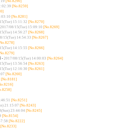
:19
[No.8290]
2:02:39
[No.8259]
0]
:03:10
[No.8281]
15(Tue) 15:11:32
[No.8270]
2017/08/15(Tue) 15:09:10
[No.8269]
15(Tue) 14:56:27
[No.8268]
8/15(Tue) 14:54:33
[No.8267]
[No.8278]
15(Tue) 14:15:55
[No.8266]
[No.8279]
 -
2017/08/15(Tue) 14:00:03
[No.8264]
15(Tue) 13:56:54
[No.8263]
15(Tue) 12:16:30
[No.8261]
:07
[No.8260]
[No.8181]
No.8216]
o.8258]
:46:51
[No.8251]
n) 21:15:07
[No.8243]
3(Sun) 23:44:04
[No.8245]
9
[No.8154]
47:58
[No.8222]
[No.8233]