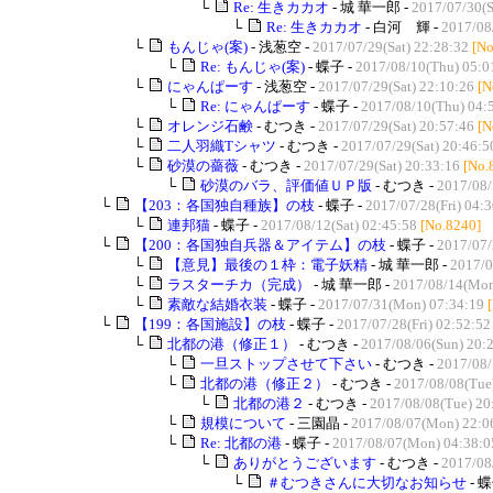
└
Re: 生きカカオ
- 城 華一郎 -
2017/07/30(S
└
Re: 生きカカオ
- 白河 輝 -
2017/08
└
もんじゃ(案)
- 浅葱空 -
2017/07/29(Sat) 22:28:32
[No
└
Re: もんじゃ(案)
- 蝶子 -
2017/08/10(Thu) 05:0
└
にゃんぱーす
- 浅葱空 -
2017/07/29(Sat) 22:10:26
[N
└
Re: にゃんぱーす
- 蝶子 -
2017/08/10(Thu) 04:
└
オレンジ石鹸
- むつき -
2017/07/29(Sat) 20:57:46
[N
└
二人羽織Tシャツ
- むつき -
2017/07/29(Sat) 20:46:5
└
砂漠の薔薇
- むつき -
2017/07/29(Sat) 20:33:16
[No.
└
砂漠のバラ、評価値ＵＰ版
- むつき -
2017/08/
└
【203：各国独自種族】の枝
- 蝶子 -
2017/07/28(Fri) 04:
└
連邦猫
- 蝶子 -
2017/08/12(Sat) 02:45:58
[No.8240]
└
【200：各国独自兵器＆アイテム】の枝
- 蝶子 -
2017/07/
└
【意見】最後の１枠：電子妖精
- 城 華一郎 -
2017/0
└
ラスターチカ（完成）
- 城 華一郎 -
2017/08/14(Mon
└
素敵な結婚衣装
- 蝶子 -
2017/07/31(Mon) 07:34:19
└
【199：各国施設】の枝
- 蝶子 -
2017/07/28(Fri) 02:52:52
└
北都の港（修正１）
- むつき -
2017/08/06(Sun) 20:
└
一旦ストップさせて下さい
- むつき -
2017/08/
└
北都の港（修正２）
- むつき -
2017/08/08(Tue
└
北都の港２
- むつき -
2017/08/08(Tue) 20
└
規模について
- 三園晶 -
2017/08/07(Mon) 22:0
└
Re: 北都の港
- 蝶子 -
2017/08/07(Mon) 04:38:0
└
ありがとうございます
- むつき -
2017/08
└
＃むつきさんに大切なお知らせ
- 蝶