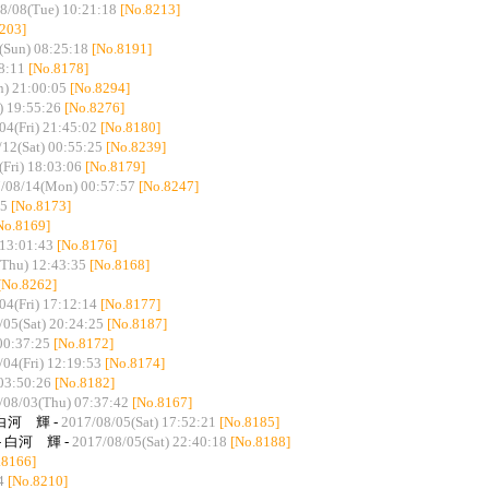
8/08(Tue) 10:21:18
[No.8213]
203]
(Sun) 08:25:18
[No.8191]
8:11
[No.8178]
) 21:00:05
[No.8294]
) 19:55:26
[No.8276]
04(Fri) 21:45:02
[No.8180]
12(Sat) 00:55:25
[No.8239]
Fri) 18:03:06
[No.8179]
/08/14(Mon) 00:57:57
[No.8247]
55
[No.8173]
No.8169]
 13:01:43
[No.8176]
Thu) 12:43:35
[No.8168]
[No.8262]
04(Fri) 17:12:14
[No.8177]
/05(Sat) 20:24:25
[No.8187]
00:37:25
[No.8172]
04(Fri) 12:19:53
[No.8174]
03:50:26
[No.8182]
/08/03(Thu) 07:37:42
[No.8167]
 白河 輝 -
2017/08/05(Sat) 17:52:21
[No.8185]
- 白河 輝 -
2017/08/05(Sat) 22:40:18
[No.8188]
.8166]
4
[No.8210]