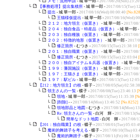
└
メモ：流用申請
- 城 華一郎 -
2017/08/20(Sun) 23:20
└
【事務処理】提出集積所
- 城 華一郎 -
2017/08/15(Tue) 1
└
提出
- 城 華一郎 -
2017/08/16(Wed) 00:00:40
[No.828
└
王猫様仮提出
- 城 華一郎 -
2017/08/16(Wed) 00
└
２１２：地方領主（仮置き）
- 城 華一郎 -
2017/08/
└
２０４：独自食品・特産品（仮置き）
- 城 華一郎 -
└
２０３：独自種族（仮置き）
- 城 華一郎 -
2017/08/
└
２０２：特徴的地形（仮置き）
- 城 華一郎 -
2017/0
└
修正箇所
- むつき -
2017/08/15(Tue) 21:38:10
└
２０１：独自職業（仮置き）
- 城 華一郎 -
2017/08/
└
修正箇所
- むつき -
2017/08/15(Tue) 22:03:04
└
２００：独自アイテム＆兵器（仮置き）
- 城 華一郎
└
１９９：藩国施設（仮置き）
- 城 華一郎 -
2017/08/
└
１９７：王猫さま（仮置き）
- 城 華一郎 -
2017/08/
└
１９７：駅ビル
- 城 華一郎 -
2017/08/15(Tue) 12:05
└
【212：地方領主】の枝
- 蝶子 -
2017/08/05(Sat) 02:58:38
└
領主さんの一覧
- 蝶子 -
2017/08/08(Tue) 23:46:13
[
└
領地
- 城 華一郎 -
2017/08/15(Tue) 11:35:39
[N
└
[削除]
- -
2017/08/14(Mon) 13:46:52
[No.8252]
└
領地部品と地図
- むつき -
2017/08/14(Mon) 13
└
Re: 領主さんの一覧
- 白河 輝 -
2017/08/13(Su
└
簡単なドット地図
- 白河 輝 -
2017/08/1
└
【201：独自職業】の枝
- 蝶子 -
2017/08/01(Tue) 05:03:4
└
魔術的舞踏子を考える
- 蝶子 -
2017/08/10(Thu) 03:
└
魔術的舞踏子
- 蝶子 -
2017/08/11(Fri) 06:11:39