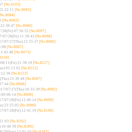
57
[No.8103]
22:22:11
[No.8085]
[No.8084]
5
[No.8083]
 22:38:47
[No.8086]
/28(Fri) 07:56:52
[No.8097]
7/07/28(Fri) 11:58:43
[No.8098]
17/07/27(Thu) 23:55:37
[No.8089]
6:08
[No.8067]
13:43:48
[No.8073]
8234]
08/11(Fri) 21:39:19
[No.8237]
ue) 05:13:02
[No.8212]
:12:36
[No.8223]
(Thu) 23:30:48
[No.8087]
07:44
[No.8068]
017/07/27(Thu) 16:33:39
[No.8082]
) 00:06:14
[No.8090]
17/07/28(Fri) 12:40:14
[No.8099]
u) 23:55:05
[No.8088]
17/07/28(Fri) 12:41:19
[No.8100]
21:03
[No.8292]
) 10:48:59
[No.8286]
8/20(Sun) 12:01:16
[No.8287]