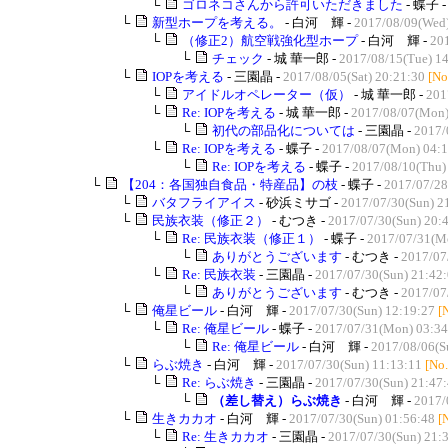
└
ゴロネコさんから許可いただきました
- 蝶子 
└
新型ホープを考える。
- 白河 輝 -
2017/08/09(Wed)
└
（修正2）航空戦強化型ホープ
- 白河 輝 -
201
└
チェック
- 城 華一郎 -
2017/08/15(Tue) 1
└
IOPを考える
- 三園晶 -
2017/08/05(Sat) 20:21:30
[No
└
アイドルオペレーター（仮）
- 城 華一郎 -
201
└
Re: IOPを考える
- 城 華一郎 -
2017/08/07(Mon)
└
初代の部品化については
- 三園晶 -
2017/
└
Re: IOPを考える
- 蝶子 -
2017/08/07(Mon) 04:1
└
Re: IOPを考える
- 蝶子 -
2017/08/10(Thu)
└
【204：各国独自食品・特産品】の枝
- 蝶子 -
2017/07/28
└
バタフライアイス
- 砂浜ミサゴ -
2017/07/30(Sun) 2
└
民族衣装（修正２）
- むつき -
2017/07/30(Sun) 20:
└
Re: 民族衣装（修正１）
- 蝶子 -
2017/07/31(M
└
ありがとうございます
- むつき -
2017/07
└
Re: 民族衣装
- 三園晶 -
2017/07/30(Sun) 21:42
└
ありがとうございます
- むつき -
2017/07
└
俺星ビール
- 白河 輝 -
2017/07/30(Sun) 12:19:27
[
└
Re: 俺星ビール
- 蝶子 -
2017/07/31(Mon) 03:34
└
Re: 俺星ビール
- 白河 輝 -
2017/08/06(S
└
らぶ焼き
- 白河 輝 -
2017/07/30(Sun) 11:13:11
[No
└
Re: らぶ焼き
- 三園晶 -
2017/07/30(Sun) 21:47
└
（差し替え）らぶ焼き
- 白河 輝 -
2017/
└
生きカカオ
- 白河 輝 -
2017/07/30(Sun) 01:56:48
[
└
Re: 生きカカオ
- 三園晶 -
2017/07/30(Sun) 21: