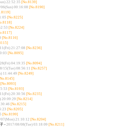
un) 22:52:35
[No.8139]
/06(Sun) 00:16:08
[No.8190]
.8119]
1:05
[No.8225]
o.8118]
52:53
[No.8224]
o.8117]
0
[No.8116]
8115]
11(Fri) 21:27:08
[No.8236]
30:03
[No.8095]
28(Fri) 04:19:35
[No.8094]
8/15(Tue) 08:56:11
[No.8257]
) 11:44:49
[No.8249]
[No.8145]
[No.8093]
25:53
[No.8193]
11(Fri) 20:30:56
[No.8235]
) 20:09:29
[No.8214]
:30:46
[No.8215]
6:23
[No.8205]
5
[No.8199]
/07(Mon) 21:10:12
[No.8204]
子 -
2017/08/08(Tue) 03:18:09
[No.8211]