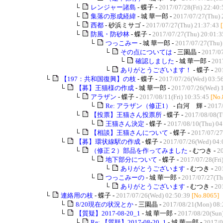
└
レンジャー諸島
- 蝶子 -
2017/07/28(Fri) 22:40:
└
集落の形成経緯
- 城 華一郎 -
2017/07/27(Thu) 
└
西都
- 砂浜ミサゴ -
2017/07/27(Thu) 21:37:43
└
防風・防砂林
- 蝶子 -
2017/07/27(Thu) 20:01:3
└
つっこみー
- 城 華一郎 -
2017/07/27(Thu)
└
その点については
- 三園晶 -
2017/07
└
確認しました
- 城 華一郎 -
201
└
ありがとうございます！
- 蝶子 -
20
└
【197：共和国復興】の枝
- 蝶子 -
2017/07/26(Wed) 03:5
└
【募】王猫様の作成
- 城 華一郎 -
2017/07/26(Wed) 
└
アラザン
- 蝶子 -
2017/08/11(Fri) 10:35:45
[No.
└
Re: アラザン（修正1）
- 白河 輝 -
2017/
└
【投票】王猫さん投票所
- 蝶子 -
2017/08/08(T
└
王猫さん決定
- 蝶子 -
2017/08/10(Thu) 04
└
【相談】王猫さんについて
- 蝶子 -
2017/07/27
└
【募】環状線駅の作成
- 蝶子 -
2017/07/26(Wed) 04:
└
（修正２）部品を作ってみました
- むつき -
2
└
地下部分について
- 蝶子 -
2017/07/28(Fri
└
ありがとうございます
- むつき -
20
└
つっこみーの
- 城 華一郎 -
2017/07/27(Th
└
ありがとうございます
- むつき -
20
└
連絡用の枝
- 蝶子 -
2017/07/26(Wed) 02:50:39
[No.8065]
└
8/20現在の状況とか
- 三園晶 -
2017/08/21(Mon) 08:
└
【質疑】2017-08-20_1
- 城 華一郎 -
2017/08/20(Sun
└
Re: 【質疑】2017-08-20_1
- 城 華一郎 -
2017/0