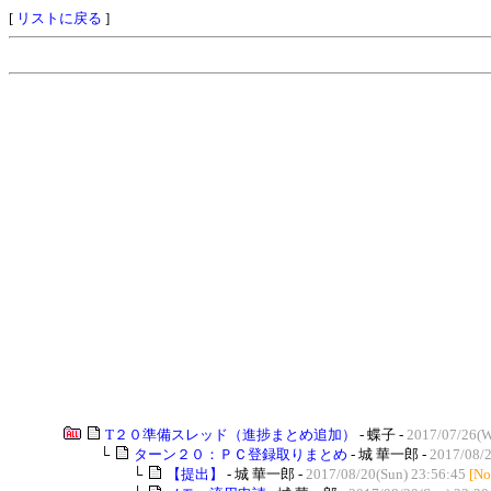
[
リストに戻る
]
T２０準備スレッド（進捗まとめ追加）
- 蝶子 -
2017/07/26(W
└
ターン２０：ＰＣ登録取りまとめ
- 城 華一郎 -
2017/08/2
└
【提出】
- 城 華一郎 -
2017/08/20(Sun) 23:56:45
[No