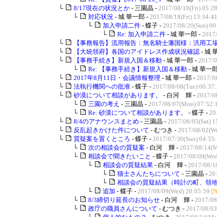
└
8/17現在の状況とか
- 三園晶 -
2017/08/18(Fri) 05:2
└
対応状況
- 城 華一郎 -
2017/08/18(Fri) 13:34:4
└
加入申請二件
- 蝶子 -
2017/08/20(Sun) 00
└
Re: 加入申請二件
- 城 華一郎 -
2017/
└
【事務報告】流用報告：無名騎士藩国様：汎用工
└
【大統領府】各国のアイドレス作成状況確認
- 城 
└
【事務手続き】新規入国＆移動
- 城 華一郎 -
2017/0
└
Re: 【事務手続き】新規入国＆移動
- 城 華一郎
└
2017年8月11日・会議情報整理
- 城 華一郎 -
2017/08
└
法執行機関への批准
- 蝶子 -
2017/08/08(Tue) 00:37
└
砂漠について相談があります。
- 白河 輝 -
2017/0
└
三園の考え
- 三園晶 -
2017/08/07(Mon) 07:52:
└
Re: 砂漠について相談があります。
- 蝶子 -
20
└
8/4のアナウンスまとめ
- 三園晶 -
2017/08/05(Sat) 1
└
反乱起きかけた件について
- むつき -
2017/08/02(We
└
質疑案を置くところ
- 蝶子 -
2017/07/30(Sun) 04:55
└
次の相談会の質疑案
- 白河 輝 -
2017/08/14(M
└
相談会で聞きたいこと
- 蝶子 -
2017/08/09(Wed
└
相談会の質疑結果
- 白河 輝 -
2017/08/1
└
猫士さんたちについて
- 三園晶 -
20
└
相談会の質疑結果（時計の町、領
└
追加
- 蝶子 -
2017/08/09(Wed) 20:05:59
[
└
8/3締切り延長のお知らせ
- 白河 輝 -
2017/08
└
政庁の職員さんについて
- むつき -
2017/08/03