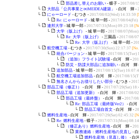
└
部品差し替えのお願い
- 蝶子 -
2017/08/1
└
大部品「公共事業と㈱MEIDEA建築」
- 白河 輝 -
└
にゃーロード
- むつき -
2017/08/02(Wed) 14:33:59
[
└
Re: にゃーロード
- 城 華一郎 -
2017/08/04(Fri)
└
連邦大学
- 城 華一郎 -
2017/07/31(Mon) 09:23:18
[N
└
大学（版上げ）
- 城 華一郎 -
2017/08/07(Mon)
└
Re: 大学（版上げ）
- 三園晶 -
2017/08/07
└
Re: 大学（版上げ）
- 城 華一郎 -
20
└
航空機工場
- むつき -
2017/07/30(Sun) 22:17:37
[No
└
統合バージョン
- 城 華一郎 -
2017/08/15(Tue) 
└
（追加）フライト試験場
- 白河 輝 -
201
└
防災・防諜大部品に追加願い
- 白河 輝 
└
追加部品
- 城 華一郎 -
2017/08/15(Tue) 16:07:
└
航空機工場追加部品
- 白河 輝 -
2017/08/15(T
└
無名さんからお借りしたい部分
- むつき -
2017
└
部品工場（修正1）
- 白河 輝 -
2017/07/29(Sat) 18:
└
部品工場（追加更新）
- 白河 輝 -
2017/08/02
└
部品工場（最終盤）
- 白河 輝 -
2017/08
└
Re: 部品工場（最終版Ver2）
- 白河
└
部品工場自首文
- 白河 輝 -
20
└
燃料生産地
- 白河 輝 -
2017/07/29(Sat) 02:45:32
[N
└
Re: 燃料生産地
- 蝶子 -
2017/07/31(Mon) 08:14
└
（修正あり）燃料生産地
- 白河 輝 -
201
└
業務連絡：燃料生産地の見直し
- 
└
燃料生産地（見直し後）
- 白