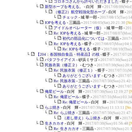
└
ゴロネコさんから許可いただきました
- 蝶子 
└
新型ホープを考える。
- 白河 輝 -
2017/08/09(Wed)
└
（修正2）航空戦強化型ホープ
- 白河 輝 -
201
└
チェック
- 城 華一郎 -
2017/08/15(Tue) 1
└
IOPを考える
- 三園晶 -
2017/08/05(Sat) 20:21:30
[No
└
アイドルオペレーター（仮）
- 城 華一郎 -
201
└
Re: IOPを考える
- 城 華一郎 -
2017/08/07(Mon)
└
初代の部品化については
- 三園晶 -
2017/
└
Re: IOPを考える
- 蝶子 -
2017/08/07(Mon) 04:1
└
Re: IOPを考える
- 蝶子 -
2017/08/10(Thu)
└
【204：各国独自食品・特産品】の枝
- 蝶子 -
2017/07/28
└
バタフライアイス
- 砂浜ミサゴ -
2017/07/30(Sun) 2
└
民族衣装（修正２）
- むつき -
2017/07/30(Sun) 20:
└
Re: 民族衣装（修正１）
- 蝶子 -
2017/07/31(M
└
ありがとうございます
- むつき -
2017/07
└
Re: 民族衣装
- 三園晶 -
2017/07/30(Sun) 21:42
└
ありがとうございます
- むつき -
2017/07
└
俺星ビール
- 白河 輝 -
2017/07/30(Sun) 12:19:27
[
└
Re: 俺星ビール
- 蝶子 -
2017/07/31(Mon) 03:34
└
Re: 俺星ビール
- 白河 輝 -
2017/08/06(S
└
らぶ焼き
- 白河 輝 -
2017/07/30(Sun) 11:13:11
[No
└
Re: らぶ焼き
- 三園晶 -
2017/07/30(Sun) 21:47
└
（差し替え）らぶ焼き
- 白河 輝 -
2017/
└
生きカカオ
- 白河 輝 -
2017/07/30(Sun) 01:56:48
[
└
Re: 生きカカオ
- 三園晶 -
2017/07/30(Sun) 21: