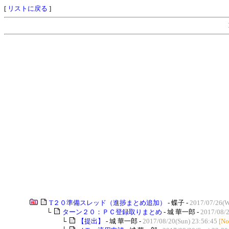
[
リストに戻る
]
T２０準備スレッド（進捗まとめ追加）
- 蝶子 -
2017/07/26(W
└
ターン２０：ＰＣ登録取りまとめ
- 城 華一郎 -
2017/08/2
└
【提出】
- 城 華一郎 -
2017/08/20(Sun) 23:56:45
[No