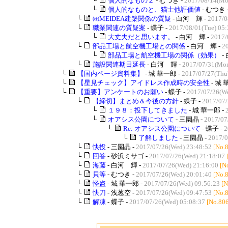
└
個人的なもの２
- むつき -
2017/08/14(Mo
└
個人的なものと、猫士他評価値
- むつき 
└
㈱MEIDEA建築関係の質疑
- 白河 輝 -
2017/0
└
職業関連の質疑案
- 蝶子 -
2017/08/01(Tue) 05:
└
大丈夫だと思います。
- 白河 輝 -
2017/
└
部品工場と航空機工場との関係
- 白河 輝 -
2
└
部品工場と航空機工場の関係（効果）
-
└
施設関連期日延長
- 白河 輝 -
2017/07/31(Mon
└
【国内ページ資料集】
- 城 華一郎 -
2017/07/27(Thu
└
【星見チェック】アイドレス作成時の安全性
- 城 
└
【重要】アンケートのお願い
- 蝶子 -
2017/07/26(We
└
【締切】まとめ＆今後の方針
- 蝶子 -
2017/07/
└
１９８：投下してきました
- 城 華一郎 -
└
オアシス公園について
- 三園晶 -
2017/07/
└
Re: オアシス公園について
- 蝶子 -
2
└
了解しました
- 三園晶 -
2017/0
└
快投
- 三園晶 -
2017/07/26(Wed) 23:48:52
[No.
└
回答
- 砂浜ミサゴ -
2017/07/26(Wed) 21:18:07
└
海藤
- 白河 輝 -
2017/07/26(Wed) 21:16:00
[N
└
貝等
- むつき -
2017/07/26(Wed) 20:01:40
[No.
└
怪盗
- 城 華一郎 -
2017/07/26(Wed) 09:56:23
[N
└
快刀
- 浅葱空 -
2017/07/26(Wed) 09:47:53
[No.
└
解凍
- 蝶子 -
2017/07/26(Wed) 05:08:37
[No.80