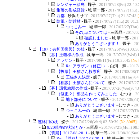
└
レンジャー諸島
- 蝶子 -
2017/07/28(Fri) 22:40:
└
集落の形成経緯
- 城 華一郎 -
2017/07/27(Thu) 
└
西都
- 砂浜ミサゴ -
2017/07/27(Thu) 21:37:43
└
防風・防砂林
- 蝶子 -
2017/07/27(Thu) 20:01:3
└
つっこみー
- 城 華一郎 -
2017/07/27(Thu)
└
その点については
- 三園晶 -
2017/07
└
確認しました
- 城 華一郎 -
201
└
ありがとうございます！
- 蝶子 -
20
└
【197：共和国復興】の枝
- 蝶子 -
2017/07/26(Wed) 03:5
└
【募】王猫様の作成
- 城 華一郎 -
2017/07/26(Wed) 
└
アラザン
- 蝶子 -
2017/08/11(Fri) 10:35:45
[No.
└
Re: アラザン（修正1）
- 白河 輝 -
2017/
└
【投票】王猫さん投票所
- 蝶子 -
2017/08/08(T
└
王猫さん決定
- 蝶子 -
2017/08/10(Thu) 04
└
【相談】王猫さんについて
- 蝶子 -
2017/07/27
└
【募】環状線駅の作成
- 蝶子 -
2017/07/26(Wed) 04:
└
（修正２）部品を作ってみました
- むつき -
2
└
地下部分について
- 蝶子 -
2017/07/28(Fri
└
ありがとうございます
- むつき -
20
└
つっこみーの
- 城 華一郎 -
2017/07/27(Th
└
ありがとうございます
- むつき -
20
└
連絡用の枝
- 蝶子 -
2017/07/26(Wed) 02:50:39
[No.8065]
└
8/20現在の状況とか
- 三園晶 -
2017/08/21(Mon) 08:
└
【質疑】2017-08-20_1
- 城 華一郎 -
2017/08/20(Sun
└
Re: 【質疑】2017-08-20_1
- 城 華一郎 -
2017/0