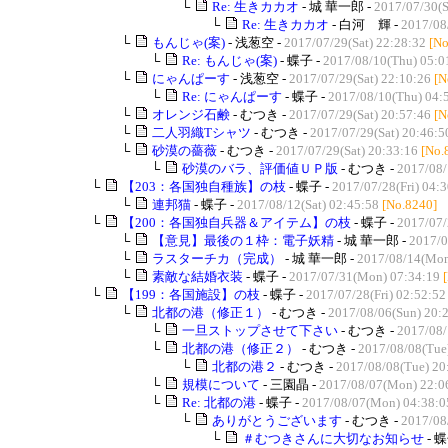
└
Re: 生きカカオ
- 城 華一郎 -
2017/07/30(S
└
Re: 生きカカオ
- 白河 輝 -
2017/08
└
もんじゃ(案)
- 浅葱空 -
2017/07/29(Sat) 22:28:32
[No
└
Re: もんじゃ(案)
- 蝶子 -
2017/08/10(Thu) 05:0
└
にゃんぱーす
- 浅葱空 -
2017/07/29(Sat) 22:10:26
[N
└
Re: にゃんぱーす
- 蝶子 -
2017/08/10(Thu) 04:
└
オレンジ石鹸
- むつき -
2017/07/29(Sat) 20:57:46
[N
└
二人羽織Tシャツ
- むつき -
2017/07/29(Sat) 20:46:5
└
砂漠の薔薇
- むつき -
2017/07/29(Sat) 20:33:16
[No.
└
砂漠のバラ、評価値ＵＰ版
- むつき -
2017/08/
└
【203：各国独自種族】の枝
- 蝶子 -
2017/07/28(Fri) 04:
└
連邦猫
- 蝶子 -
2017/08/12(Sat) 02:45:58
[No.8240]
└
【200：各国独自兵器＆アイテム】の枝
- 蝶子 -
2017/07/
└
【意見】最後の１枠：電子妖精
- 城 華一郎 -
2017/0
└
ラスターチカ（完成）
- 城 華一郎 -
2017/08/14(Mon
└
素敵な結婚衣装
- 蝶子 -
2017/07/31(Mon) 07:34:19
└
【199：各国施設】の枝
- 蝶子 -
2017/07/28(Fri) 02:52:52
└
北都の港（修正１）
- むつき -
2017/08/06(Sun) 20:
└
一旦ストップさせて下さい
- むつき -
2017/08/
└
北都の港（修正２）
- むつき -
2017/08/08(Tue
└
北都の港２
- むつき -
2017/08/08(Tue) 20
└
規模について
- 三園晶 -
2017/08/07(Mon) 22:0
└
Re: 北都の港
- 蝶子 -
2017/08/07(Mon) 04:38:0
└
ありがとうございます
- むつき -
2017/08
└
＃むつきさんに大切なお知らせ
- 蝶