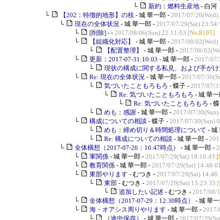
└
新約：燃料生産地
- 白河
└
【202：特徴的地形】の枝
- 城 華一郎 -
2017/07/26(Wed) 
└
現在の全体状況
- 城 華一郎 -
2017/07/29(Sat) 23:54
└
[削除]
- -
2017/08/06(Sun) 22:11:03
[No.8195]
└
【組織化対応】
- 城 華一郎 -
2017/08/02(Wed) 
└
【配置整理】
- 城 華一郎 -
2017/08/02(We
└
更新：2017-07-31:10:03
- 城 華一郎 -
2017/07/
└
現状の構成に関する私見、および手がけた
└
Re: 現在の全体状況
- 城 華一郎 -
2017/07/30(S
└
気づいたこともろもろ
- 蝶子 -
2017/07/3
└
Re: 気づいたこともろもろ
- 城 華一
└
Re: 気づいたこともろもろ
- 蝶
└
めも：感謝
- 城 華一郎 -
2017/07/30(Sun)
└
構成についての相談
- 蝶子 -
2017/07/30(Sun) 
└
めも：締め切り＆時間処理について
- 城
└
Re: 構成についての相談
- 城 華一郎 -
201
└
全体構想（2017-07-26：16:47時点）
- 城 華一郎 -
2
└
軍関係
- 城 華一郎 -
2017/07/29(Sat) 18:16:43
[
└
教育関係
- 城 華一郎 -
2017/07/29(Sat) 14:48:0
└
東部やります
- むつき -
2017/07/29(Sat) 14:46
└
東部
- むつき -
2017/07/29(Sat) 15:23:35
└
追加したい記述
- むつき -
2017/08/
└
全体構想（2017-07-29：12:30時点）
- 城 華一
└
海・オアシス周りやります
- 城 華一郎 -
2017/
└
（途中保存）
- 城 華一郎 -
2017/07/29(Sat