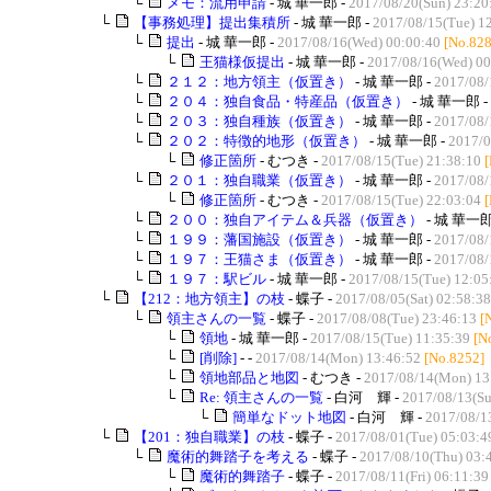
└
メモ：流用申請
- 城 華一郎 -
2017/08/20(Sun) 23:20
└
【事務処理】提出集積所
- 城 華一郎 -
2017/08/15(Tue) 1
└
提出
- 城 華一郎 -
2017/08/16(Wed) 00:00:40
[No.828
└
王猫様仮提出
- 城 華一郎 -
2017/08/16(Wed) 00
└
２１２：地方領主（仮置き）
- 城 華一郎 -
2017/08/
└
２０４：独自食品・特産品（仮置き）
- 城 華一郎 -
└
２０３：独自種族（仮置き）
- 城 華一郎 -
2017/08/
└
２０２：特徴的地形（仮置き）
- 城 華一郎 -
2017/0
└
修正箇所
- むつき -
2017/08/15(Tue) 21:38:10
└
２０１：独自職業（仮置き）
- 城 華一郎 -
2017/08/
└
修正箇所
- むつき -
2017/08/15(Tue) 22:03:04
└
２００：独自アイテム＆兵器（仮置き）
- 城 華一郎
└
１９９：藩国施設（仮置き）
- 城 華一郎 -
2017/08/
└
１９７：王猫さま（仮置き）
- 城 華一郎 -
2017/08/
└
１９７：駅ビル
- 城 華一郎 -
2017/08/15(Tue) 12:05
└
【212：地方領主】の枝
- 蝶子 -
2017/08/05(Sat) 02:58:38
└
領主さんの一覧
- 蝶子 -
2017/08/08(Tue) 23:46:13
[
└
領地
- 城 華一郎 -
2017/08/15(Tue) 11:35:39
[N
└
[削除]
- -
2017/08/14(Mon) 13:46:52
[No.8252]
└
領地部品と地図
- むつき -
2017/08/14(Mon) 13
└
Re: 領主さんの一覧
- 白河 輝 -
2017/08/13(Su
└
簡単なドット地図
- 白河 輝 -
2017/08/1
└
【201：独自職業】の枝
- 蝶子 -
2017/08/01(Tue) 05:03:4
└
魔術的舞踏子を考える
- 蝶子 -
2017/08/10(Thu) 03:
└
魔術的舞踏子
- 蝶子 -
2017/08/11(Fri) 06:11:39