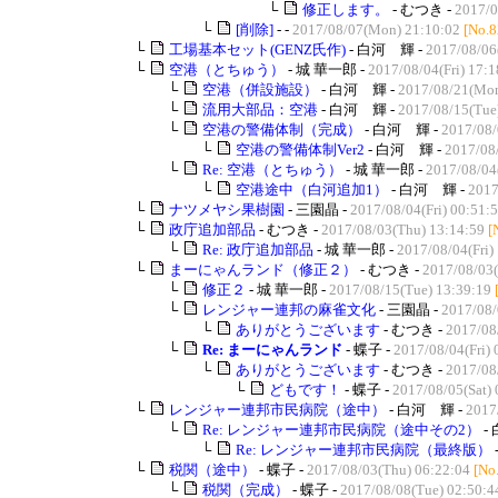
└
修正します。
- むつき -
2017/0
└
[削除]
- -
2017/08/07(Mon) 21:10:02
[No.8
└
工場基本セット(GENZ氏作)
- 白河 輝 -
2017/08/06
└
空港（とちゅう）
- 城 華一郎 -
2017/08/04(Fri) 17:1
└
空港（併設施設）
- 白河 輝 -
2017/08/21(Mon
└
流用大部品：空港
- 白河 輝 -
2017/08/15(Tue
└
空港の警備体制（完成）
- 白河 輝 -
2017/08/
└
空港の警備体制Ver2
- 白河 輝 -
2017/08/
└
Re: 空港（とちゅう）
- 城 華一郎 -
2017/08/04(
└
空港途中（白河追加1）
- 白河 輝 -
2017
└
ナツメヤシ果樹園
- 三園晶 -
2017/08/04(Fri) 00:51:
└
政庁追加部品
- むつき -
2017/08/03(Thu) 13:14:59
[
└
Re: 政庁追加部品
- 城 華一郎 -
2017/08/04(Fri)
└
まーにゃんランド（修正２）
- むつき -
2017/08/03(
└
修正２
- 城 華一郎 -
2017/08/15(Tue) 13:39:19
└
レンジャー連邦の麻雀文化
- 三園晶 -
2017/08/
└
ありがとうございます
- むつき -
2017/08
└
Re: まーにゃんランド
- 蝶子 -
2017/08/04(Fri) 
└
ありがとうございます
- むつき -
2017/08/
└
どもです！
- 蝶子 -
2017/08/05(Sat) 
└
レンジャー連邦市民病院（途中）
- 白河 輝 -
2017
└
Re: レンジャー連邦市民病院（途中その2）
-
└
Re: レンジャー連邦市民病院（最終版）
└
税関（途中）
- 蝶子 -
2017/08/03(Thu) 06:22:04
[No
└
税関（完成）
- 蝶子 -
2017/08/08(Tue) 02:50:4