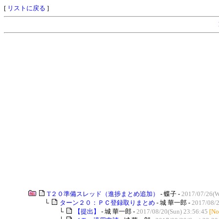
[
リストに戻る
]
T２０準備スレッド（進捗まとめ追加）
- 蝶子 -
2017/07/26(W
└
ターン２０：ＰＣ登録取りまとめ
- 城 華一郎 -
2017/08/2
└
【提出】
- 城 華一郎 -
2017/08/20(Sun) 23:56:45
[No