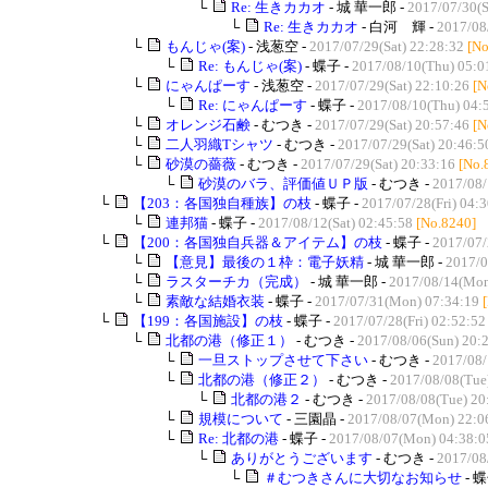
└
Re: 生きカカオ
- 城 華一郎 -
2017/07/30(S
└
Re: 生きカカオ
- 白河 輝 -
2017/08
└
もんじゃ(案)
- 浅葱空 -
2017/07/29(Sat) 22:28:32
[No
└
Re: もんじゃ(案)
- 蝶子 -
2017/08/10(Thu) 05:0
└
にゃんぱーす
- 浅葱空 -
2017/07/29(Sat) 22:10:26
[N
└
Re: にゃんぱーす
- 蝶子 -
2017/08/10(Thu) 04:
└
オレンジ石鹸
- むつき -
2017/07/29(Sat) 20:57:46
[N
└
二人羽織Tシャツ
- むつき -
2017/07/29(Sat) 20:46:5
└
砂漠の薔薇
- むつき -
2017/07/29(Sat) 20:33:16
[No.
└
砂漠のバラ、評価値ＵＰ版
- むつき -
2017/08/
└
【203：各国独自種族】の枝
- 蝶子 -
2017/07/28(Fri) 04:
└
連邦猫
- 蝶子 -
2017/08/12(Sat) 02:45:58
[No.8240]
└
【200：各国独自兵器＆アイテム】の枝
- 蝶子 -
2017/07/
└
【意見】最後の１枠：電子妖精
- 城 華一郎 -
2017/0
└
ラスターチカ（完成）
- 城 華一郎 -
2017/08/14(Mon
└
素敵な結婚衣装
- 蝶子 -
2017/07/31(Mon) 07:34:19
└
【199：各国施設】の枝
- 蝶子 -
2017/07/28(Fri) 02:52:52
└
北都の港（修正１）
- むつき -
2017/08/06(Sun) 20:
└
一旦ストップさせて下さい
- むつき -
2017/08/
└
北都の港（修正２）
- むつき -
2017/08/08(Tue
└
北都の港２
- むつき -
2017/08/08(Tue) 20
└
規模について
- 三園晶 -
2017/08/07(Mon) 22:0
└
Re: 北都の港
- 蝶子 -
2017/08/07(Mon) 04:38:0
└
ありがとうございます
- むつき -
2017/08
└
＃むつきさんに大切なお知らせ
- 蝶