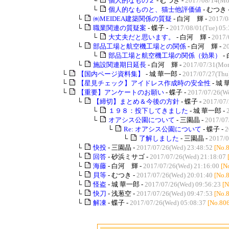
└
個人的なもの２
- むつき -
2017/08/14(Mo
└
個人的なものと、猫士他評価値
- むつき 
└
㈱MEIDEA建築関係の質疑
- 白河 輝 -
2017/0
└
職業関連の質疑案
- 蝶子 -
2017/08/01(Tue) 05:
└
大丈夫だと思います。
- 白河 輝 -
2017/
└
部品工場と航空機工場との関係
- 白河 輝 -
2
└
部品工場と航空機工場の関係（効果）
-
└
施設関連期日延長
- 白河 輝 -
2017/07/31(Mon
└
【国内ページ資料集】
- 城 華一郎 -
2017/07/27(Thu
└
【星見チェック】アイドレス作成時の安全性
- 城 
└
【重要】アンケートのお願い
- 蝶子 -
2017/07/26(We
└
【締切】まとめ＆今後の方針
- 蝶子 -
2017/07/
└
１９８：投下してきました
- 城 華一郎 -
└
オアシス公園について
- 三園晶 -
2017/07/
└
Re: オアシス公園について
- 蝶子 -
2
└
了解しました
- 三園晶 -
2017/0
└
快投
- 三園晶 -
2017/07/26(Wed) 23:48:52
[No.
└
回答
- 砂浜ミサゴ -
2017/07/26(Wed) 21:18:07
└
海藤
- 白河 輝 -
2017/07/26(Wed) 21:16:00
[N
└
貝等
- むつき -
2017/07/26(Wed) 20:01:40
[No.
└
怪盗
- 城 華一郎 -
2017/07/26(Wed) 09:56:23
[N
└
快刀
- 浅葱空 -
2017/07/26(Wed) 09:47:53
[No.
└
解凍
- 蝶子 -
2017/07/26(Wed) 05:08:37
[No.80