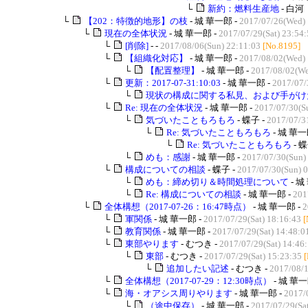
└
新約：燃料生産地
- 白河
└
【202：特徴的地形】の枝
- 城 華一郎 -
2017/07/26(Wed) 
└
現在の全体状況
- 城 華一郎 -
2017/07/29(Sat) 23:54
└
[削除]
- -
2017/08/06(Sun) 22:11:03
[No.8195]
└
【組織化対応】
- 城 華一郎 -
2017/08/02(Wed) 
└
【配置整理】
- 城 華一郎 -
2017/08/02(We
└
更新：2017-07-31:10:03
- 城 華一郎 -
2017/07/
└
現状の構成に関する私見、および手がけた
└
Re: 現在の全体状況
- 城 華一郎 -
2017/07/30(S
└
気づいたこともろもろ
- 蝶子 -
2017/07/3
└
Re: 気づいたこともろもろ
- 城 華一
└
Re: 気づいたこともろもろ
- 蝶
└
めも：感謝
- 城 華一郎 -
2017/07/30(Sun)
└
構成についての相談
- 蝶子 -
2017/07/30(Sun) 
└
めも：締め切り＆時間処理について
- 城
└
Re: 構成についての相談
- 城 華一郎 -
201
└
全体構想（2017-07-26：16:47時点）
- 城 華一郎 -
2
└
軍関係
- 城 華一郎 -
2017/07/29(Sat) 18:16:43
[
└
教育関係
- 城 華一郎 -
2017/07/29(Sat) 14:48:0
└
東部やります
- むつき -
2017/07/29(Sat) 14:46
└
東部
- むつき -
2017/07/29(Sat) 15:23:35
└
追加したい記述
- むつき -
2017/08/
└
全体構想（2017-07-29：12:30時点）
- 城 華一
└
海・オアシス周りやります
- 城 華一郎 -
2017/
└
（途中保存）
- 城 華一郎 -
2017/07/29(Sat