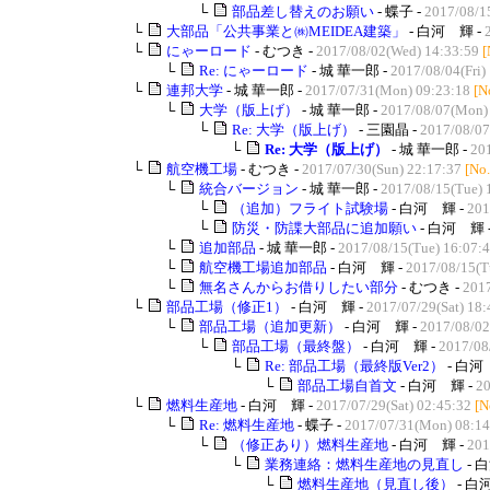
└
部品差し替えのお願い
- 蝶子 -
2017/08/1
└
大部品「公共事業と㈱MEIDEA建築」
- 白河 輝 -
└
にゃーロード
- むつき -
2017/08/02(Wed) 14:33:59
[
└
Re: にゃーロード
- 城 華一郎 -
2017/08/04(Fri)
└
連邦大学
- 城 華一郎 -
2017/07/31(Mon) 09:23:18
[N
└
大学（版上げ）
- 城 華一郎 -
2017/08/07(Mon)
└
Re: 大学（版上げ）
- 三園晶 -
2017/08/07
└
Re: 大学（版上げ）
- 城 華一郎 -
20
└
航空機工場
- むつき -
2017/07/30(Sun) 22:17:37
[No
└
統合バージョン
- 城 華一郎 -
2017/08/15(Tue) 
└
（追加）フライト試験場
- 白河 輝 -
201
└
防災・防諜大部品に追加願い
- 白河 輝 
└
追加部品
- 城 華一郎 -
2017/08/15(Tue) 16:07:
└
航空機工場追加部品
- 白河 輝 -
2017/08/15(T
└
無名さんからお借りしたい部分
- むつき -
2017
└
部品工場（修正1）
- 白河 輝 -
2017/07/29(Sat) 18:
└
部品工場（追加更新）
- 白河 輝 -
2017/08/02
└
部品工場（最終盤）
- 白河 輝 -
2017/08
└
Re: 部品工場（最終版Ver2）
- 白河
└
部品工場自首文
- 白河 輝 -
20
└
燃料生産地
- 白河 輝 -
2017/07/29(Sat) 02:45:32
[N
└
Re: 燃料生産地
- 蝶子 -
2017/07/31(Mon) 08:14
└
（修正あり）燃料生産地
- 白河 輝 -
201
└
業務連絡：燃料生産地の見直し
- 
└
燃料生産地（見直し後）
- 白