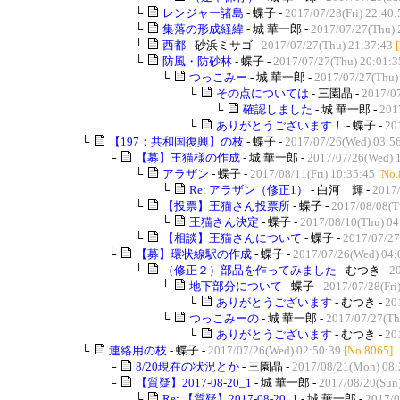
└
レンジャー諸島
- 蝶子 -
2017/07/28(Fri) 22:40:
└
集落の形成経緯
- 城 華一郎 -
2017/07/27(Thu) 
└
西都
- 砂浜ミサゴ -
2017/07/27(Thu) 21:37:43
└
防風・防砂林
- 蝶子 -
2017/07/27(Thu) 20:01:3
└
つっこみー
- 城 華一郎 -
2017/07/27(Thu)
└
その点については
- 三園晶 -
2017/07
└
確認しました
- 城 華一郎 -
201
└
ありがとうございます！
- 蝶子 -
20
└
【197：共和国復興】の枝
- 蝶子 -
2017/07/26(Wed) 03:5
└
【募】王猫様の作成
- 城 華一郎 -
2017/07/26(Wed) 
└
アラザン
- 蝶子 -
2017/08/11(Fri) 10:35:45
[No.
└
Re: アラザン（修正1）
- 白河 輝 -
2017/
└
【投票】王猫さん投票所
- 蝶子 -
2017/08/08(T
└
王猫さん決定
- 蝶子 -
2017/08/10(Thu) 04
└
【相談】王猫さんについて
- 蝶子 -
2017/07/27
└
【募】環状線駅の作成
- 蝶子 -
2017/07/26(Wed) 04:
└
（修正２）部品を作ってみました
- むつき -
2
└
地下部分について
- 蝶子 -
2017/07/28(Fri
└
ありがとうございます
- むつき -
20
└
つっこみーの
- 城 華一郎 -
2017/07/27(Th
└
ありがとうございます
- むつき -
20
└
連絡用の枝
- 蝶子 -
2017/07/26(Wed) 02:50:39
[No.8065]
└
8/20現在の状況とか
- 三園晶 -
2017/08/21(Mon) 08:
└
【質疑】2017-08-20_1
- 城 華一郎 -
2017/08/20(Sun
└
Re: 【質疑】2017-08-20_1
- 城 華一郎 -
2017/0