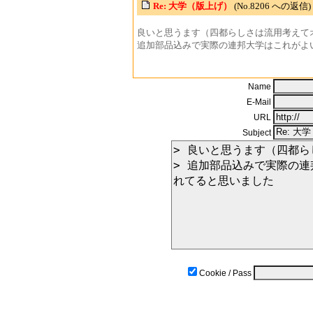
Re: 大学（版上げ）
(No.8206 への返信)
良いと思うます（四都らしさは流用考えて
追加部品込みで実際の連邦大学はこれがよ
Name
E-Mail
URL
Subject
Cookie / Pass