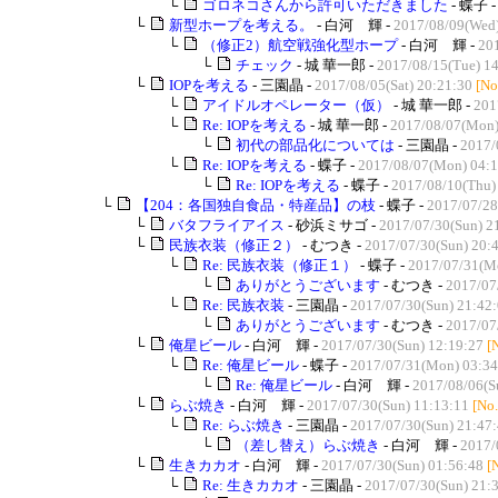
└
ゴロネコさんから許可いただきました
- 蝶子 
└
新型ホープを考える。
- 白河 輝 -
2017/08/09(Wed)
└
（修正2）航空戦強化型ホープ
- 白河 輝 -
201
└
チェック
- 城 華一郎 -
2017/08/15(Tue) 1
└
IOPを考える
- 三園晶 -
2017/08/05(Sat) 20:21:30
[No
└
アイドルオペレーター（仮）
- 城 華一郎 -
201
└
Re: IOPを考える
- 城 華一郎 -
2017/08/07(Mon)
└
初代の部品化については
- 三園晶 -
2017/
└
Re: IOPを考える
- 蝶子 -
2017/08/07(Mon) 04:1
└
Re: IOPを考える
- 蝶子 -
2017/08/10(Thu)
└
【204：各国独自食品・特産品】の枝
- 蝶子 -
2017/07/28
└
バタフライアイス
- 砂浜ミサゴ -
2017/07/30(Sun) 2
└
民族衣装（修正２）
- むつき -
2017/07/30(Sun) 20:
└
Re: 民族衣装（修正１）
- 蝶子 -
2017/07/31(M
└
ありがとうございます
- むつき -
2017/07
└
Re: 民族衣装
- 三園晶 -
2017/07/30(Sun) 21:42
└
ありがとうございます
- むつき -
2017/07
└
俺星ビール
- 白河 輝 -
2017/07/30(Sun) 12:19:27
[
└
Re: 俺星ビール
- 蝶子 -
2017/07/31(Mon) 03:34
└
Re: 俺星ビール
- 白河 輝 -
2017/08/06(S
└
らぶ焼き
- 白河 輝 -
2017/07/30(Sun) 11:13:11
[No
└
Re: らぶ焼き
- 三園晶 -
2017/07/30(Sun) 21:47
└
（差し替え）らぶ焼き
- 白河 輝 -
2017/
└
生きカカオ
- 白河 輝 -
2017/07/30(Sun) 01:56:48
[
└
Re: 生きカカオ
- 三園晶 -
2017/07/30(Sun) 21: