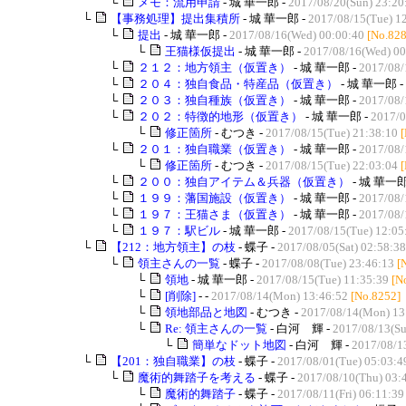
└
メモ：流用申請
- 城 華一郎 -
2017/08/20(Sun) 23:20
└
【事務処理】提出集積所
- 城 華一郎 -
2017/08/15(Tue) 1
└
提出
- 城 華一郎 -
2017/08/16(Wed) 00:00:40
[No.828
└
王猫様仮提出
- 城 華一郎 -
2017/08/16(Wed) 00
└
２１２：地方領主（仮置き）
- 城 華一郎 -
2017/08/
└
２０４：独自食品・特産品（仮置き）
- 城 華一郎 -
└
２０３：独自種族（仮置き）
- 城 華一郎 -
2017/08/
└
２０２：特徴的地形（仮置き）
- 城 華一郎 -
2017/0
└
修正箇所
- むつき -
2017/08/15(Tue) 21:38:10
└
２０１：独自職業（仮置き）
- 城 華一郎 -
2017/08/
└
修正箇所
- むつき -
2017/08/15(Tue) 22:03:04
└
２００：独自アイテム＆兵器（仮置き）
- 城 華一郎
└
１９９：藩国施設（仮置き）
- 城 華一郎 -
2017/08/
└
１９７：王猫さま（仮置き）
- 城 華一郎 -
2017/08/
└
１９７：駅ビル
- 城 華一郎 -
2017/08/15(Tue) 12:05
└
【212：地方領主】の枝
- 蝶子 -
2017/08/05(Sat) 02:58:38
└
領主さんの一覧
- 蝶子 -
2017/08/08(Tue) 23:46:13
[
└
領地
- 城 華一郎 -
2017/08/15(Tue) 11:35:39
[N
└
[削除]
- -
2017/08/14(Mon) 13:46:52
[No.8252]
└
領地部品と地図
- むつき -
2017/08/14(Mon) 13
└
Re: 領主さんの一覧
- 白河 輝 -
2017/08/13(Su
└
簡単なドット地図
- 白河 輝 -
2017/08/1
└
【201：独自職業】の枝
- 蝶子 -
2017/08/01(Tue) 05:03:4
└
魔術的舞踏子を考える
- 蝶子 -
2017/08/10(Thu) 03:
└
魔術的舞踏子
- 蝶子 -
2017/08/11(Fri) 06:11:39