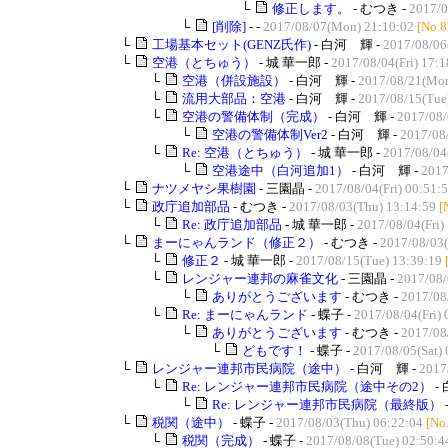
└
修正します。
- むつき -
2017/0
└
[削除]
- -
2017/08/07(Mon) 21:10:02
[No.8
└
工場基本セット(GENZ氏作)
- 白河 輝 -
2017/08/06
└
空港（とちゅう）
- 城 華一郎 -
2017/08/04(Fri) 17:1
└
空港（併設施設）
- 白河 輝 -
2017/08/21(Mon
└
流用大部品：空港
- 白河 輝 -
2017/08/15(Tue
└
空港の警備体制（完成）
- 白河 輝 -
2017/08/
└
空港の警備体制Ver2
- 白河 輝 -
2017/08/
└
Re: 空港（とちゅう）
- 城 華一郎 -
2017/08/04(
└
空港途中（白河追加1）
- 白河 輝 -
2017
└
ナツメヤシ果樹園
- 三園晶 -
2017/08/04(Fri) 00:51:
└
政庁追加部品
- むつき -
2017/08/03(Thu) 13:14:59
[
└
Re: 政庁追加部品
- 城 華一郎 -
2017/08/04(Fri)
└
まーにゃんランド（修正２）
- むつき -
2017/08/03(
└
修正２
- 城 華一郎 -
2017/08/15(Tue) 13:39:19
└
レンジャー連邦の麻雀文化
- 三園晶 -
2017/08/
└
ありがとうございます
- むつき -
2017/08
└
Re: まーにゃんランド
- 蝶子 -
2017/08/04(Fri) 
└
ありがとうございます
- むつき -
2017/08/
└
どもです！
- 蝶子 -
2017/08/05(Sat) 
└
レンジャー連邦市民病院（途中）
- 白河 輝 -
2017
└
Re: レンジャー連邦市民病院（途中その2）
-
└
Re: レンジャー連邦市民病院（最終版）
└
税関（途中）
- 蝶子 -
2017/08/03(Thu) 06:22:04
[No
└
税関（完成）
- 蝶子 -
2017/08/08(Tue) 02:50:4