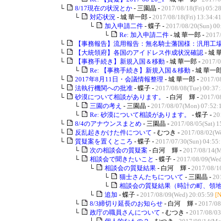
└
8/17現在の状況とか
- 三園晶 -
2017/08/18(Fri) 05:2
└
対応状況
- 城 華一郎 -
2017/08/18(Fri) 13:34:4
└
加入申請二件
- 蝶子 -
2017/08/20(Sun) 00
└
Re: 加入申請二件
- 城 華一郎 -
2017/
└
【事務報告】流用報告：無名騎士藩国様：汎用工
└
【大統領府】各国のアイドレス作成状況確認
- 城 
└
【事務手続き】新規入国＆移動
- 城 華一郎 -
2017/0
└
Re: 【事務手続き】新規入国＆移動
- 城 華一郎
└
2017年8月11日・会議情報整理
- 城 華一郎 -
2017/08
└
法執行機関への批准
- 蝶子 -
2017/08/08(Tue) 00:37
└
砂漠について相談があります。
- 白河 輝 -
2017/0
└
三園の考え
- 三園晶 -
2017/08/07(Mon) 07:52:
└
Re: 砂漠について相談があります。
- 蝶子 -
20
└
8/4のアナウンスまとめ
- 三園晶 -
2017/08/05(Sat) 1
└
反乱起きかけた件について
- むつき -
2017/08/02(We
└
質疑案を置くところ
- 蝶子 -
2017/07/30(Sun) 04:55
└
次の相談会の質疑案
- 白河 輝 -
2017/08/14(M
└
相談会で聞きたいこと
- 蝶子 -
2017/08/09(Wed
└
相談会の質疑結果
- 白河 輝 -
2017/08/1
└
猫士さんたちについて
- 三園晶 -
20
└
相談会の質疑結果（時計の町、領
└
追加
- 蝶子 -
2017/08/09(Wed) 20:05:59
[
└
8/3締切り延長のお知らせ
- 白河 輝 -
2017/08
└
政庁の職員さんについて
- むつき -
2017/08/03