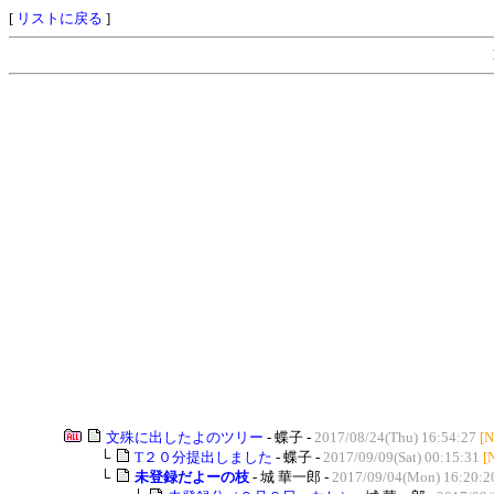
[
リストに戻る
]
文殊に出したよのツリー
- 蝶子 -
2017/08/24(Thu) 16:54:27
[N
└
T２０分提出しました
- 蝶子 -
2017/09/09(Sat) 00:15:31
[
└
未登録だよーの枝
- 城 華一郎 -
2017/09/04(Mon) 16:20:2