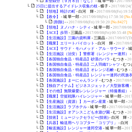
└
未登録分（９月８日：なし）
- 城 華一郎 -
2017/09/
└
25日に提出するアイドレス収集の枝
- 蝶子 -
2017/08/24(
└
【領地】時計の町
- 白河 輝 -
2017/09/08(Fri) 19:5
└
【政令】
- 城 華一郎 -
2017/09/08(Fri) 17:58:50
[No.
└
[削除]
- -
2017/09/08(Fri) 19:50:20
[No.8427]
└
【領地】ヌノハナ・シティ
- 城 華一郎 -
2017/09/08(
└
【ACE】歩羽
- 三園晶 -
2017/09/08(Fri) 00:55:48
[N
└
【生活施設】三園の資料庫
- 三園晶 -
2017/09/07(Th
└
【職業】エリートパイロット
- 白河 輝 -
2017/09/
└
【ACE】サウド・モハメッド・アル・サウード
- 
└
【生活施設（治安）】警察署（レンジャー連邦）
-
└
【各国独自食品・特産品】砂漠のバラ
- むつき -
20
└
【各国独自食品・特産品】二人羽織Tシャツ
- むつ
└
【各国独自食品・特産品】オレンジ石鹸
- むつき -
└
【各国独自食品・特産品】レンジャー連邦の民族
└
【各国施設】まーにゃんランド
- むつき -
2017/09/
└
【独自アイテム】ビジネスジェット／大型旅客機
-
└
【その他】無限爆愛レンレンジャー（特撮番組）
-
└
【職業】空挺戦隊ハイレンジャー
- 城 華一郎 -
2017
└
【生産施設（資源）】カーボン産業
- 城 華一郎 -
20
└
【生活施設】ラブホテル
- 城 華一郎 -
2017/09/04(M
└
【生活施設】オアシスこども水遊び園
- むつき -
20
└
【技術】ミュージックセラピー(技術)
- 白河 輝 -
2
└
【兵器】輸送用ヘリコプター「コリブリ」
- 白河 
└
【輸送施設】レンジャー連邦空港
- 城 華一郎 -
2017