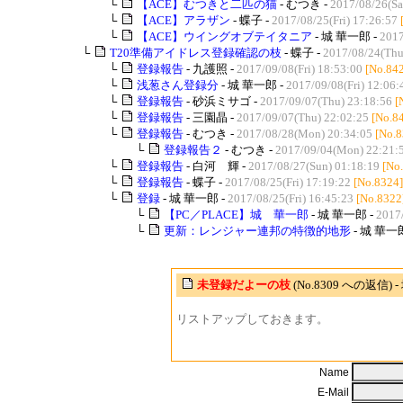
└
【ACE】むつきと二匹の猫
- むつき -
2017/08/26(Sa
└
【ACE】アラザン
- 蝶子 -
2017/08/25(Fri) 17:26:57
└
【ACE】ウイングオブテイタニア
- 城 華一郎 -
2017
└
T20準備アイドレス登録確認の枝
- 蝶子 -
2017/08/24(Thu
└
登録報告
- 九護照 -
2017/09/08(Fri) 18:53:00
[No.84
└
浅葱さん登録分
- 城 華一郎 -
2017/09/08(Fri) 12:06:
└
登録報告
- 砂浜ミサゴ -
2017/09/07(Thu) 23:18:56
[
└
登録報告
- 三園晶 -
2017/09/07(Thu) 22:02:25
[No.8
└
登録報告
- むつき -
2017/08/28(Mon) 20:34:05
[No.8
└
登録報告２
- むつき -
2017/09/04(Mon) 22:21:
└
登録報告
- 白河 輝 -
2017/08/27(Sun) 01:18:19
[No
└
登録報告
- 蝶子 -
2017/08/25(Fri) 17:19:22
[No.8324]
└
登録
- 城 華一郎 -
2017/08/25(Fri) 16:45:23
[No.8322
└
【PC／PLACE】城 華一郎
- 城 華一郎 -
2017/
└
更新：レンジャー連邦の特徴的地形
- 城 華一
未登録だよーの枝
(No.8309 への返信) 
リストアップしておきます。
Name
E-Mail