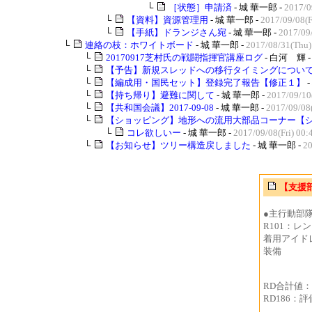
└
［状態］申請済
- 城 華一郎 -
2017/0
└
【資料】資源管理用
- 城 華一郎 -
2017/09/08(F
└
【手紙】ドランジさん宛
- 城 華一郎 -
2017/09
└
連絡の枝：ホワイトボード
- 城 華一郎 -
2017/08/31(Thu)
└
20170917芝村氏の戦闘指揮官講座ログ
- 白河 輝 
└
【予告】新規スレッドへの移行タイミングについ
└
【編成用・国民セット】登録完了報告【修正１】
-
└
【持ち帰り】避難に関して
- 城 華一郎 -
2017/09/10
└
【共和国会議】2017-09-08
- 城 華一郎 -
2017/09/08(
└
【ショッピング】地形への流用大部品コーナー【ショ
└
コレ欲しいー
- 城 華一郎 -
2017/09/08(Fri) 00:
└
【お知らせ】ツリー構造戻しました
- 城 華一郎 -
20
【支援
●主行動部
R101：
着用アイドレ
装備
RD合計値
RD186：評