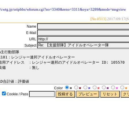
://cwtg.jp/oripbbs/wforum.cgi?no=3340&reno=3311&oya=3289&mode=msgview
[No.8513]
2017/09/17(S
Name
E-Mail
URL
Subject
■
■
■
■
■
■
■
Color
Cookie / Pass