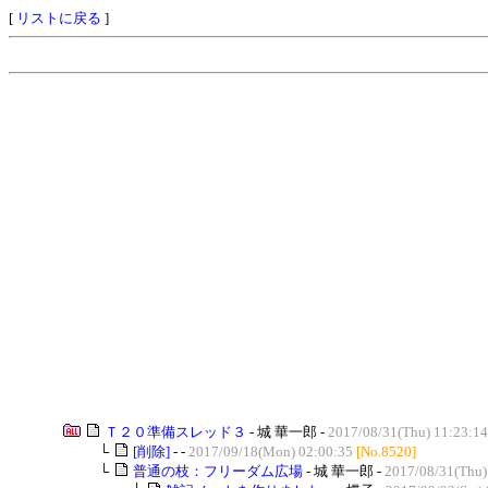
[
リストに戻る
]
Ｔ２０準備スレッド３
- 城 華一郎 -
2017/08/31(Thu) 11:23:14
└
[削除]
- -
2017/09/18(Mon) 02:00:35
[No.8520]
└
普通の枝：フリーダム広場
- 城 華一郎 -
2017/08/31(Thu)