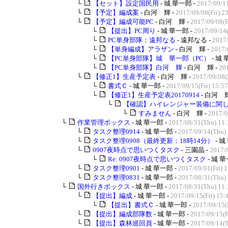
└
【セット】設定国民用
- 城 華一郎 -
2017/09/1
└
【予定】編成案
- 白河 輝 -
2017/09/08(Fri) 2
└
【予定】編成可能PC
- 白河 輝 -
2017/09/08(F
└
【提出】PC周り
- 城 華一郎 -
2017/09/14
└
PC単身部隊：遠邦なる
- 遠邦なる -
2017/
└
【単身編成】アラザン
- 白河 輝 -
2017/
└
【PC単身部隊】城 華一郎（PC）
- 城 
└
【PC単身部隊】白河 輝
- 白河 輝 -
20
└
【修正1】生産予定表
- 白河 輝 -
2017/09/08(F
└
書式Ｃ
- 城 華一郎 -
2017/09/15(Fri) 15:5
└
【修正1】生産予定表20170914
- 白河 輝
└
【確認】ハイレンジャー装備に関
└
すみません
- 白河 輝 -
2017/0
└
作業管理ボックス
- 城 華一郎 -
2017/08/31(Thu) 11:
└
タスク整理0914
- 城 華一郎 -
2017/09/14(Thu) 
└
タスク整理0908（最終更新：18時14分）
- 城
└
0907夜時点で思いつくタスク
- 三園晶 -
2017/0
└
Re: 0907夜時点で思いつくタスク
- 城 華
└
タスク整理0901
- 城 華一郎 -
2017/09/01(Fri) 
└
タスク整理0831
- 城 華一郎 -
2017/08/31(Thu) 
└
国外行きボックス
- 城 華一郎 -
2017/08/31(Thu) 11:
└
【提出】編成
- 城 華一郎 -
2017/09/15(Fri) 15:
└
【提出】書式Ｃ
- 城 華一郎 -
2017/09/15(F
└
【提出】編成部隊数
- 城 華一郎 -
2017/09/15(F
└
【提出】森林巡回員
- 城 華一郎 -
2017/09/14(T