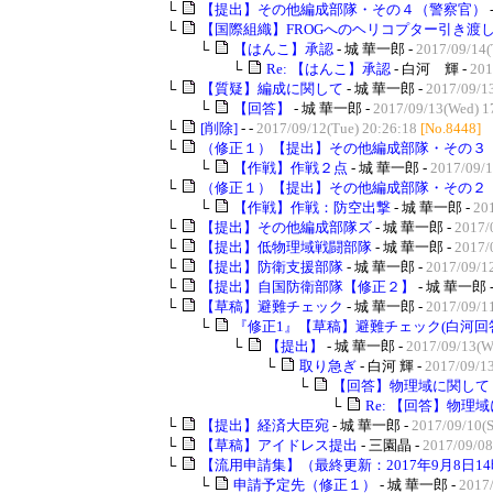
└
【提出】その他編成部隊・その４（警察官）
└
【国際組織】FROGへのヘリコプター引き渡
└
【はんこ】承認
- 城 華一郎 -
2017/09/14(
└
Re: 【はんこ】承認
- 白河 輝 -
201
└
【質疑】編成に関して
- 城 華一郎 -
2017/09/1
└
【回答】
- 城 華一郎 -
2017/09/13(Wed) 1
└
[削除]
- -
2017/09/12(Tue) 20:26:18
[No.8448]
└
（修正１）【提出】その他編成部隊・その３（コ
└
【作戦】作戦２点
- 城 華一郎 -
2017/09/1
└
（修正１）【提出】その他編成部隊・その２（ラ
└
【作戦】作戦：防空出撃
- 城 華一郎 -
20
└
【提出】その他編成部隊ズ
- 城 華一郎 -
2017/
└
【提出】低物理域戦闘部隊
- 城 華一郎 -
2017/
└
【提出】防衛支援部隊
- 城 華一郎 -
2017/09/12
└
【提出】自国防衛部隊【修正２】
- 城 華一郎 
└
【草稿】避難チェック
- 城 華一郎 -
2017/09/1
└
『修正1』【草稿】避難チェック(白河回答V
└
【提出】
- 城 華一郎 -
2017/09/13(W
└
取り急ぎ
- 白河 輝 -
2017/09/1
└
【回答】物理域に関して
└
Re: 【回答】物理
└
【提出】経済大臣宛
- 城 華一郎 -
2017/09/10(S
└
【草稿】アイドレス提出
- 三園晶 -
2017/09/08
└
【流用申請集】（最終更新：2017年9月8日14
└
申請予定先（修正１）
- 城 華一郎 -
2017/