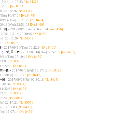
1(Mon) 11:07:53
[No.8437]
3:51:03
[No.8433]
ri) 21:09:26
[No.8431]
(Thu) 16:47:04
[No.8478]
09/14(Thu) 02:21:28
[No.8464]
09/13(Wed) 23:51:08
[No.8460]
華一郎 -
2017/09/13(Wed) 16:48:24
[No.8456]
17/09/12(Tue) 22:50:07
[No.8450]
ri) 20:50:26
[No.8430]
7:13
[No.8506]
 -
2017/09/14(Thu) 00:22:04
[No.8461]
して
- 城 華一郎 -
2017/09/14(Thu) 06:52:52
[No.8467]
9/14(Thu) 07:19:16
[No.8470]
33:00
[No.8370]
12:22:22
[No.8475]
 華一郎 -
2017/09/08(Fri) 13:17:42
[No.8420]
9/08(Fri) 00:17:28
[No.8412]
一郎 -
2017/09/08(Fri) 00:30:18
[No.8413]
10:48:34
[No.8374]
11:52:58
[No.8372]
32:25
[No.8369]
43:24
[No.8505]
ri) 22:17:21
[No.8507]
ri) 12:31:03
[No.8493]
hu) 15:07:14
[No.8476]