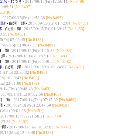
２名
- むつき -
2017/09/15(Fri) 12:56:11
[No.8496]
13:05:51
[No.8497]
o.8491]
-
2017/09/15(Fri) 11:58:38
[No.8492]
部隊
- 白河 輝 -
2017/09/15(Fri) 01:42:04
[No.8487]
隊
- 白河 輝 -
2017/09/15(Fri) 01:39:17
[No.8486]
30:55
[No.8485]
5(Fri) 07:05:45
[No.8488]
7/09/15(Fri) 08:47:17
[No.8489]
河 輝 -
2017/09/15(Fri) 01:15:37
[No.8484]
輝 -
2017/09/15(Fri) 00:57:10
[No.8483]
河 輝 -
2017/09/15(Fri) 00:49:55
[No.8482]
隊
- 白河 輝 -
2017/09/15(Fri) 00:24:07
[No.8481]
14(Thu) 22:30:32
[No.8480]
ri) 10:00:43
[No.8490]
hu) 22:01:00
[No.8479]
9/14(Thu) 00:48:48
[No.8463]
2017/09/14(Thu) 07:02:56
[No.8468]
河 輝 -
2017/09/14(Thu) 07:17:32
[No.8469]
輝 -
2017/09/13(Wed) 23:47:59
[No.8459]
(Wed) 00:01:08
[No.8451]
-
2017/09/12(Tue) 21:58:21
[No.8449]
:23:37
[No.8462]
一郎 -
2017/09/12(Tue) 10:32:03
[No.8447]
09/11(Mon) 12:03:49
[No.8438]