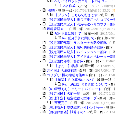
└
ヘリパイロットのエリートパイロット：
└
２名作成
- むつき -
2017/09/15(Fri) 
└
○整理
- 城 華一郎 -
2017/09/15(Fri) 10:33:32
[N
└
【プラン】こちらで行きます
- 城 華一郎 
└
【設定国民未記入】歩兵搭乗用ヘリコプター
└
【設定国民未記入】汎用輸送ヘリコプター部
└
燃料管理メモ
- 白河 輝 -
2017/09/15(Fri) 01:
└
配分予算に関して
- 城 華一郎 -
2017/09/1
└
Re: 配分予算に関して
- 白河 輝 -
201
└
【設定国民部隊】ラスターチカ防空部隊
- 白
└
【設定国民未記入】魔術的舞踏子部隊
- 白河 
└
【設定国民未記入】ハイレンジャー部隊
- 白
└
【設定国民未記入】アイドルオペレーター部
└
【設定国民部隊】警官隊
- 白河 輝 -
2017/09/
└
【はんこ】承認
- 城 華一郎 -
2017/09/15(F
└
共和国より編成要請
- 白河 輝 -
2017/09/14(T
└
コリブリ1機の輸送可能RD
- 白河 輝 -
2017/0
└
【確認】ＲＤ算出について
- 城 華一郎 -
└
Re: 【確認】ＲＤ算出について
- 白
└
【RD変動あり】エリートパイロット
- 白河 
└
【設定国民】名前一覧
- 白河 輝 -
2017/09/13
└
【整理予定】航空戦強化型ホープ
- 白河 輝 
└
変更完了
- 白河 輝 -
2017/09/14(Thu) 00
└
【整理済み】空挺戦隊ハイレンジャー
- 城 華
└
【目標評価値】試算その１
- 城 華一郎 -
2017/