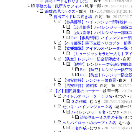
└
雑記ノートを作りました。
- 蝶子 -
2017/09/02(Sat)
└
事務の枝：政庁内オフィス
- 城 華一郎 -
2017/08/31(Thu)
└
編成管理ボックス
- 白河 輝 -
2017/09/08(Fri) 20:1
└
提出アイドレス置き場
- 白河 輝 -
2017/09/17
└
【歩兵部隊】ハイレンジャー部隊総体
-
└
【歩兵部隊】ハイレンジャー部隊ユ
└
【歩兵部隊】ハイレンジャー部隊ユ
└
Re: 【歩兵部隊】ハイレンジャー
└
【ヘリ部隊】降下支援ヘリコプター部隊
└
【支援部隊】アイドルオペレーター隊
-
└
【ミュージックセラピー入り】ア
└
【防空】レンジャー防空部隊総体
- 白河
└
【防空】レンジャー防空設定国民
└
Re: 【防空】レンジャー防空
└
Re: 【防空】レンジャー防空
└
【治安維持】レンジャー警察署
- 白河 輝
└
【治安維持】警察隊
- 白河 輝 -
2017/09
└
【〆】国民募集のコーナー
- 城 華一郎 -
2017/0
└
アイドルオペレーター：３名
- むつき -
2
└
３名作成
- むつき -
2017/09/15(Fri) 
└
だいり：ハイレンジャー２名
- 城 華一郎 
└
ハイレンジャー６名
- むつき -
2017/
└
詩染見ルーミス男の子版
- む
└
ヘリパイロットのホープ：３名
- むつき 
└
３名作成
- むつき -
2017/09/15(Fri) 