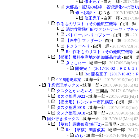
└
修正完了
- 白河 輝 -
2017/10/
└
大部品：拡張の経緯 省資源化への取り
└
修正お願い
- むつき -
2017/10/02(Mo
└
修正完了
- 白河 輝 -
2017/10/
└
作るものリスト（その他航空機等
- 白河 輝 
└
消防救難飛行艇ヴァジャナーヤ・プチッ
└
パトロールヘリコプター
- 白河 輝 -
201
└
【途中】ファザーン
- 白河 輝 -
2017/09
└
ドクターヘリ
- 白河 輝 -
2017/09/23(Sat
└
Re: 作るものリスト（その他航空機等
- 
└
【拡張】燃料生産地の追加部品作成
- 白河 輝
└
きょしゅー
- 城 華一郎 -
2017/09/30(Sat) 
└
開発完了（2017-10-02：ＲＤ６１
└
Re: 開発完了（2017-10-02
└
0919開発素案
- 城 華一郎 -
2017/09/19(Tue) 17
└
作業管理ボックス
- 城 華一郎 -
2017/09/18(Mon) 02
└
タスクとかいろいろ
- 三園晶 -
2017/10/08(Sun
└
タスク整理0922
- 城 華一郎 -
2017/09/22(Fri) 
└
【提出用】レンジャー市民病院
- 白河 輝 -
2
└
タスク整理0919
- 城 華一郎 -
2017/09/19(Tue) 
└
タスク整理0918
- 城 華一郎 -
2017/09/18(Mon)
└
国外行きボックス
- 城 華一郎 -
2017/09/18(Mon) 02
└
【草稿】調書仮案(修正2)
- 三園晶 -
2017/10/03
└
Re: 【草稿】調書仮案
- 城 華一郎 -
2017/
└
めも
- 城 華一郎 -
2017/10/04(Wed) 