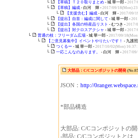
└
【草稿】Ｔ２０取りまとめ
- 城 華一郎 -
2017/
└
【草稿】編成
- 白河 輝 -
2017/09/18(Mon) 23
└
【支援含む】編成
- 白河 輝 -
2017/09/1
└
【提出】自首：編成に関して
- 城 華一郎 -
201
└
【提出】各国の特産品リスト
- むつき -
2017/0
└
【提出】対クロスアクシャ
- 城 華一郎 -
2017/
└
普通の枝：フリーダム広場
- 城 華一郎 -
2017/09/18(Mon)
└
【ご意見募集中】イベントやりたいです！
- 九護照
└
つくるー
- 城 華一郎 -
2017/10/02(Mon) 16:37:
└
一応こんなのあります。
- 白河 輝 -
2017/09/
大部品：C/Cコンポジットの開発
(No.
JSON：
http://0ranger.webspace
*部品構造
大部品: C/Cコンポジットの開
-部品: C/Cコンポジットとは