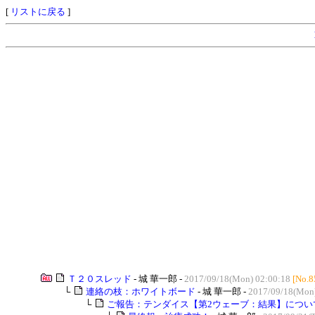
[
リストに戻る
]
Ｔ２０スレッド
- 城 華一郎 -
2017/09/18(Mon) 02:00:18
[No.8
└
連絡の枝：ホワイトボード
- 城 華一郎 -
2017/09/18(Mon)
└
ご報告：テンダイス【第2ウェーブ：結果】につい