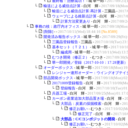
└
最終報：治療成功！
- 城 華一郎 -
2017/09/21(T
└
輸送による威信点計算
- 白河 輝 -
2017/09/18(Mon
└
輸送による威信点計算:再計算
- 三園晶 -
2017/
└
ウェーブによる維新点計算
- 白河 輝 -
2017/0
└
計算方法変更あり
- 白河 輝 -
2017/09/2
└
事務の枝：政庁内オフィス
- 城 華一郎 -
2017/09/18(Mon)
└
[削除]
- -
2017/10/11(Wed) 18:44:16
[No.8589]
└
開発済み報告ボックス
- 城 華一郎 -
2017/09/29(Fri)
└
三園晶登録報告
- 三園晶 -
2017/10/10(Tue) 23:
└
基本セット（Ｔ２１）
- 城 華一郎 -
2017/10/10
└
編成用
- 城 華一郎 -
2017/10/11(Wed) 13:
└
むつき開発（修正２）
- むつき -
2017/09/30(Sa
└
華一郎開発／登録（2017-10-10：17:28更新）
└
オーダーボックス
- 城 華一郎 -
2017/09/18(Mon) 19
└
レンジャー連邦オーダー：ウイングオブテイタニ
└
部品開発ボックス
- 城 華一郎 -
2017/09/18(Mon) 02
└
20171009登録報告
- 白河 輝 -
2017/10/09(Mo
└
登録報告
- 白河 輝 -
2017/10/10(Tue) 01
└
兵器工場
- 白河 輝 -
2017/09/25(Mon) 01:17:
└
カーボン産業追加大部品置き場
- 白河 輝 -
20
└
大部品：炭素の採掘模索
- 白河 輝 -
201
└
修正お願い
- むつき -
2017/10/02(Mo
└
修正完了
- 白河 輝 -
2017/10/
└
大部品：C/Cコンポジットの開発
- 白河 
└
修正お願い
- むつき -
2017/10/02(Mo