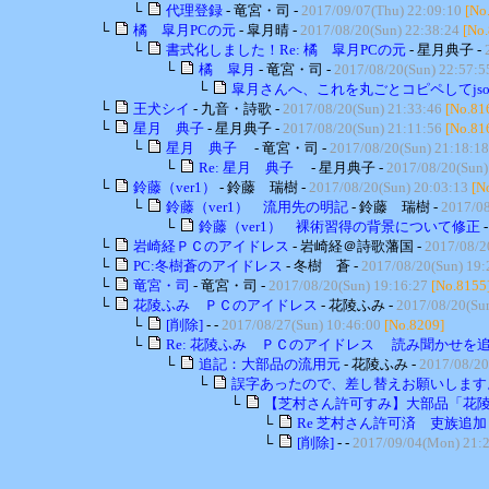
└
代理登録
- 竜宮・司 -
2017/09/07(Thu) 22:09:10
[No
└
橘 皐月PCの元
- 皐月晴 -
2017/08/20(Sun) 22:38:24
[No
└
書式化しました！Re: 橘 皐月PCの元
- 星月典子 -
└
橘 皐月
- 竜宮・司 -
2017/08/20(Sun) 22:57:5
└
皐月さんへ、これを丸ごとコピペしてjson
└
王犬シイ
- 九音・詩歌 -
2017/08/20(Sun) 21:33:46
[No.81
└
星月 典子
- 星月典子 -
2017/08/20(Sun) 21:11:56
[No.81
└
星月 典子
- 竜宮・司 -
2017/08/20(Sun) 21:18:18
└
Re: 星月 典子
- 星月典子 -
2017/08/20(Sun)
└
鈴藤（ver1）
- 鈴藤 瑞樹 -
2017/08/20(Sun) 20:03:13
[N
└
鈴藤（ver1） 流用先の明記
- 鈴藤 瑞樹 -
2017/08
└
鈴藤（ver1） 裸術習得の背景について修正
└
岩崎経ＰＣのアイドレス
- 岩崎経＠詩歌藩国 -
2017/08/2
└
PC:冬樹蒼のアイドレス
- 冬樹 蒼 -
2017/08/20(Sun) 19:
└
竜宮・司
- 竜宮・司 -
2017/08/20(Sun) 19:16:27
[No.8155
└
花陵ふみ ＰＣのアイドレス
- 花陵ふみ -
2017/08/20(Su
└
[削除]
- -
2017/08/27(Sun) 10:46:00
[No.8209]
└
Re: 花陵ふみ ＰＣのアイドレス 読み聞かせを
└
追記：大部品の流用元
- 花陵ふみ -
2017/08/20
└
誤字あったので、差し替えお願いします
└
【芝村さん許可すみ】大部品「花陵ふ
└
Re 芝村さん許可済 吏族追加
└
[削除]
- -
2017/09/04(Mon) 21: