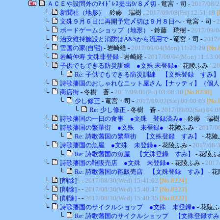
ＡＣＥや設問外のｱｲﾄﾞﾚｽ提出9/８〆切
- 竜宮・司 -
2017/08/2
└
新聞社（地形）
- 鈴藤 瑞樹 -
2017/09/08(Fri) 12:51:19
[
└
文殊９月６日に再開予定〆切は９月８日へ
- 竜宮・司 -
2
└
ボードゲームショップ（地形）
- 鈴藤 瑞樹 -
2017/09/0
└
治安維持施設と消防はA&Sから流用で
- 竜宮・司 -
2017/
└
雪国の家(自宅)
- 岩崎経 -
2017/09/04(Mon) 11:23:29
[No.
└
岩崎仲寿 文殊非登録
- 岩崎経 -
2017/09/04(Mon) 11:13:0
└
子供でもできる防災訓練 ●文殊 未登録●
- 花陵ふみ -
20
└
Re: 子供でもできる防災訓練 【文殊登録 すみ
└
詩歌藩国のおしゃれなニット屋さん【ナッティ】（個人..
└
商店街
- 冬樹 蒼 -
2017/09/01(Fri) 03:08:30
[No.8230]
└
少し修正
- 竜宮・司 -
2017/09/02(Sat) 00:00:03
[No.
└
Re: 少し修正
- 冬樹 蒼 -
2017/09/02(Sat) 04:0
└
詩歌藩国の一日の食事 ●文殊 登録済み●
- 鈴藤 瑞樹 
└
詩歌藩国の繁華街 ●文殊 未登録●
- 花陵ふみ -
2017/0
└
Re: 詩歌藩国の繁華街 【文殊登録 すみ】
- 花陵
└
詩歌藩国の魚屋 ●文殊 未登録●
- 花陵ふみ -
2017/08/3
└
Re: 詩歌藩国の魚屋 【文殊登録 すみ】
- 花陵ふ
└
詩歌藩国の鞄販売店 ●文殊 未登録●
- 花陵ふみ -
2017
└
Re: 詩歌藩国の鞄販売店 【文殊登録 すみ】
- 花
└
[削除]
- -
2017/08/30(Wed) 15:41:02
[No.8224]
└
[削除]
- -
2017/08/30(Wed) 15:40:47
[No.8223]
└
[削除]
- -
2017/08/30(Wed) 15:40:35
[No.8222]
└
詩歌藩国のサイクルショップ ●文殊 未登録●
- 花陵ふ
└
Re: 詩歌藩国のサイクルショップ 【文殊登録す