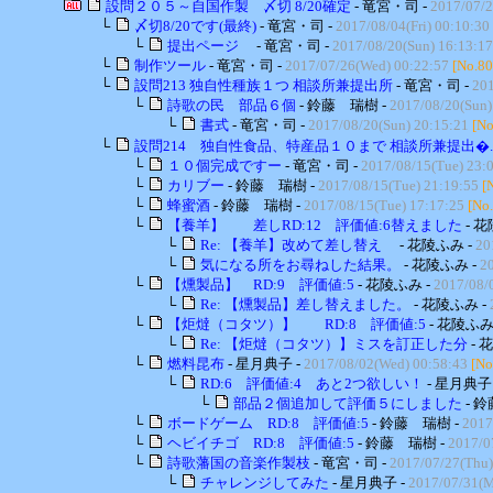
設問２０５～自国作製 〆切 8/20確定
- 竜宮・司 -
2017/07/2
└
〆切8/20です(最終)
- 竜宮・司 -
2017/08/04(Fri) 00:10:30
└
提出ページ
- 竜宮・司 -
2017/08/20(Sun) 16:13:17
└
制作ツール
- 竜宮・司 -
2017/07/26(Wed) 00:22:57
[No.80
└
設問213 独自性種族１つ 相談所兼提出所
- 竜宮・司 -
201
└
詩歌の民 部品６個
- 鈴藤 瑞樹 -
2017/08/20(Sun)
└
書式
- 竜宮・司 -
2017/08/20(Sun) 20:15:21
[No
└
設問214 独自性食品、特産品１０まで 相談所兼提出�..
└
１０個完成ですー
- 竜宮・司 -
2017/08/15(Tue) 23:
└
カリブー
- 鈴藤 瑞樹 -
2017/08/15(Tue) 21:19:55
[
└
蜂蜜酒
- 鈴藤 瑞樹 -
2017/08/15(Tue) 17:17:25
[No
└
【養羊】 差しRD:12 評価値:6替えました
- 花
└
Re: 【養羊】改めて差し替え
- 花陵ふみ -
20
└
気になる所をお尋ねした結果。
- 花陵ふみ -
20
└
【燻製品】 RD:9 評価値:5
- 花陵ふみ -
2017/08/
└
Re: 【燻製品】差し替えました。
- 花陵ふみ -
└
【炬燵（コタツ）】 RD:8 評価値:5
- 花陵ふみ
└
Re: 【炬燵（コタツ）】ミスを訂正した分
- 
└
燃料昆布
- 星月典子 -
2017/08/02(Wed) 00:58:43
[No
└
RD:6 評価値:4 あと2つ欲しい！
- 星月典子 
└
部品２個追加して評価５にしました
- 
└
ボードゲーム RD:8 評価値:5
- 鈴藤 瑞樹 -
2017
└
ヘビイチゴ RD:8 評価値:5
- 鈴藤 瑞樹 -
2017/0
└
詩歌藩国の音楽作製枝
- 竜宮・司 -
2017/07/27(Thu)
└
チャレンジしてみた
- 星月典子 -
2017/07/31(M