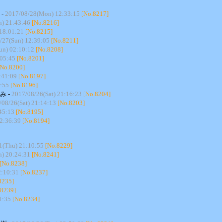
 -
2017/08/28(Mon) 12:33:15
[No.8217]
n) 21:43:46
[No.8216]
18:01:21
[No.8215]
/27(Sun) 12:39:05
[No.8211]
un) 02:10:12
[No.8208]
:05:45
[No.8201]
[No.8200]
:41:09
[No.8197]
0:55
[No.8196]
み -
2017/08/26(Sat) 21:16:23
[No.8204]
/08/26(Sat) 21:14:13
[No.8203]
45:13
[No.8195]
22:36:39
[No.8194]
1(Thu) 21:10:55
[No.8229]
n) 20:24:31
[No.8241]
[No.8238]
2:10:31
[No.8237]
8235]
.8239]
1:35
[No.8234]