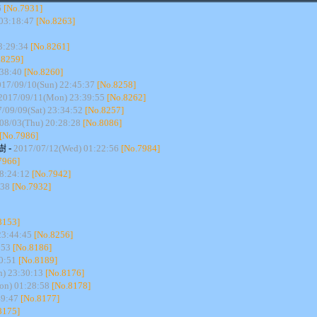
6
[No.7931]
03:18:47
[No.8263]
3:29:34
[No.8261]
.8259]
38:40
[No.8260]
017/09/10(Sun) 22:45:37
[No.8258]
2017/09/11(Mon) 23:39:55
[No.8262]
/09/09(Sat) 23:34:52
[No.8257]
08/03(Thu) 20:28:28
[No.8086]
[No.7986]
樹 -
2017/07/12(Wed) 01:22:56
[No.7984]
7966]
18:24:12
[No.7942]
:38
[No.7932]
8153]
23:44:45
[No.8256]
:53
[No.8186]
0:51
[No.8189]
n) 23:30:13
[No.8176]
on) 01:28:58
[No.8178]
49:47
[No.8177]
8175]