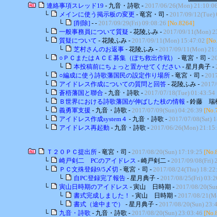
連絡事項スレッド19
- 九音・詩歌 -
2017/06/26(Mon) 21:10:0
└
メインに使う掲示板の変更
- 竜宮・司 -
2017/09/12(Tue) 
└
[削除]
- -
2017/09/29(Fri) 09:08:26
[No.8264]
└
一般事務員について質疑
- 花陵ふみ -
2017/09/11(Mon) 2
└
質疑について
- 花陵ふみ -
2017/09/11(Mon) 15:47:02
[No
└
芝村さんのお返事
- 花陵ふみ -
2017/09/11(Mon) 21:
└
○ＰＣまたはＡＣＥ募集（ぽち救出作戦）
- 竜宮・司 -
2
└
本投稿前にちょっと置かせてください
- 星月典子 -
└
○編成に使う詩歌藩国民の設定作り場所
- 竜宮・司 -
2017
└
アイドレス作成についての質問と回答
- 花陵ふみ -
2017/
└
蒼梧藩国と聯合
- 九音・詩歌 -
2017/07/18(Tue) 01:43:54
└
Ｂ世界における詩歌藩国が伸ばした枝の情報
- 鈴藤 瑞
└
義勇軍支援
- 九音・詩歌 -
2017/07/09(Sun) 04:26:39
[No.
└
アイドレス作成system４
- 九音・詩歌 -
2017/07/08(Sat) 
└
アイドレス再起動
- 九音・詩歌 -
2017/06/26(Mon) 21:15
Ｔ２０ＰＣ提出所
- 竜宮・司 -
2017/08/20(Sun) 17:19:25
[No.
└
崎戸剣二 PCのアイドレス
- 崎戸剣二 -
2017/09/08(Fri) 
└
ＰＣ文殊登録9/5〆切
- 竜宮・司 -
2017/08/24(Thu) 18:22
└
自PC登録完了報告
- 星月典子 -
2017/08/25(Fri) 03:2
└
寅山日時期のアイドレス
- 寅山 日時期 -
2017/08/20(Su
└
書式完成しました！
- 寅山 日時期 -
2017/08/21(M
└
書式（途中まで）
- 星月典子 -
2017/08/20(Sun) 23:
└
九音・詩歌
- 九音・詩歌 -
2017/08/20(Sun) 23:03:46
[No.