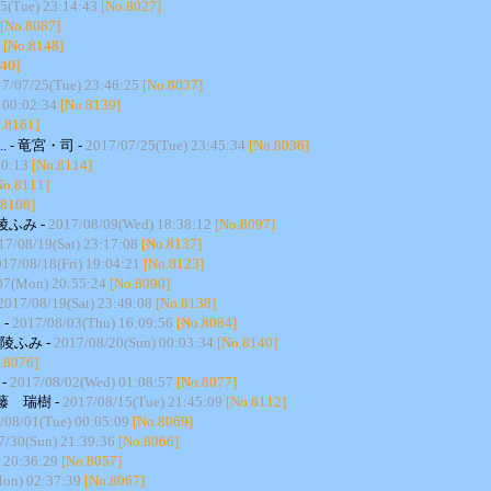
5(Tue) 23:14:43
[No.8027]
[No.8087]
[No.8148]
40]
7/07/25(Tue) 23:46:25
[No.8037]
 00:02:34
[No.8139]
.8161]
.
- 竜宮・司 -
2017/07/25(Tue) 23:45:34
[No.8036]
00:13
[No.8114]
No.8111]
.8108]
陵ふみ -
2017/08/09(Wed) 18:38:12
[No.8097]
17/08/19(Sat) 23:17:08
[No.8137]
17/08/18(Fri) 19:04:21
[No.8123]
07(Mon) 20:55:24
[No.8090]
2017/08/19(Sat) 23:49:08
[No.8138]
 -
2017/08/03(Thu) 16:09:56
[No.8084]
花陵ふみ -
2017/08/20(Sun) 00:03:34
[No.8140]
.8076]
-
2017/08/02(Wed) 01:08:57
[No.8077]
鈴藤 瑞樹 -
2017/08/15(Tue) 21:45:09
[No.8112]
/08/01(Tue) 00:05:09
[No.8069]
7/30(Sun) 21:39:36
[No.8066]
 20:36:29
[No.8057]
on) 02:37:39
[No.8067]