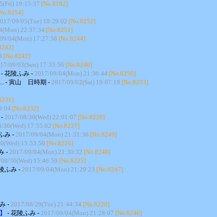
5(Fri) 19:15:37
[No.8192]
No.8254]
017/09/05(Tue) 18:29:02
[No.8252]
4(Mon) 22:37:34
[No.8251]
09/04(Mon) 17:27:58
[No.8244]
8243]
0
[No.8242]
17/09/03(Sun) 17:33:56
[No.8240]
】
- 花陵ふみ -
2017/09/04(Mon) 21:36:44
[No.8250]
.
- 寅山 日時期 -
2017/09/02(Sat) 19:07:19
[No.8233]
8231]
9:04
[No.8232]
-
2017/08/30(Wed) 22:01:07
[No.8228]
8/30(Wed) 17:55:02
[No.8227]
ふみ -
2017/09/04(Mon) 21:31:36
[No.8249]
0(Wed) 15:53:50
[No.8226]
み -
2017/09/04(Mon) 21:30:32
[No.8248]
/08/30(Wed) 15:46:59
[No.8225]
陵ふみ -
2017/09/04(Mon) 21:29:23
[No.8247]
み -
2017/08/29(Tue) 21:44:34
[No.8220]
み】
- 花陵ふみ -
2017/09/04(Mon) 21:28:07
[No.8246]