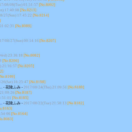
17/08/08(Tue) 01:51:57
[No.8092]
n) 17:40:08
[No.8213]
8/27(Sun) 17:45:22
[No.8214]
]
01:02:31
[No.8089]
17/08/27(Sun) 00:14:16
[No.8207]
Wed) 23:36:18
[No.8082]
3
[No.8206]
) 21:16:57
[No.8205]
2]
[No.8199]
/26(Sat) 16:25:47
[No.8198]
.
- 花陵ふみ -
2017/08/24(Thu) 21:09:51
[No.8188]
21:09:26
[No.8187]
3:51:01
[No.8185]
.
- 花陵ふみ -
2017/08/22(Tue) 21:58:13
[No.8182]
o.8163]
:54:06
[No.8164]
No.8083]