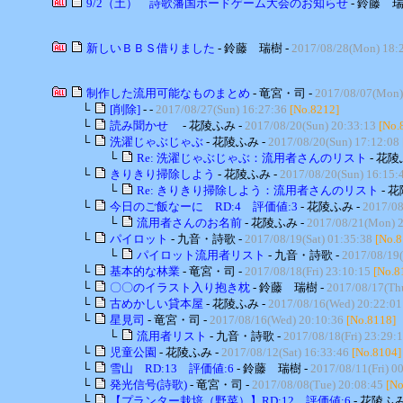
9/2（土） 詩歌藩国ボードゲーム大会のお知らせ
- 鈴藤 瑞
新しいＢＢＳ借りました
- 鈴藤 瑞樹 -
2017/08/28(Mon) 18:
制作した流用可能なものまとめ
- 竜宮・司 -
2017/08/07(Mon)
└
[削除]
- -
2017/08/27(Sun) 16:27:36
[No.8212]
└
読み聞かせ
- 花陵ふみ -
2017/08/20(Sun) 20:33:13
[No.
└
洗濯じゃぶじゃぶ
- 花陵ふみ -
2017/08/20(Sun) 17:12:08
└
Re: 洗濯じゃぶじゃぶ：流用者さんのリスト
- 花陵
└
きりきり掃除しよう
- 花陵ふみ -
2017/08/20(Sun) 16:15:
└
Re: きりきり掃除しよう：流用者さんのリスト
- 花
└
今日のご飯なーに RD:4 評価値:3
- 花陵ふみ -
2017/08
└
流用者さんのお名前
- 花陵ふみ -
2017/08/21(Mon) 2
└
パイロット
- 九音・詩歌 -
2017/08/19(Sat) 01:35:38
[No.8
└
パイロット流用者リスト
- 九音・詩歌 -
2017/08/19(
└
基本的な林業
- 竜宮・司 -
2017/08/18(Fri) 23:10:15
[No.8
└
〇〇のイラスト入り抱き枕
- 鈴藤 瑞樹 -
2017/08/17(Th
└
古めかしい貸本屋
- 花陵ふみ -
2017/08/16(Wed) 20:22:01
└
星見司
- 竜宮・司 -
2017/08/16(Wed) 20:10:36
[No.8118]
└
流用者リスト
- 九音・詩歌 -
2017/08/18(Fri) 23:29:
└
児童公園
- 花陵ふみ -
2017/08/12(Sat) 16:33:46
[No.8104]
└
雪山 RD:13 評価値:6
- 鈴藤 瑞樹 -
2017/08/11(Fri) 0
└
発光信号(詩歌)
- 竜宮・司 -
2017/08/08(Tue) 20:08:45
[No
└
【プランター栽培（野菜）】RD:12 評価値:6
- 花陵ふみ