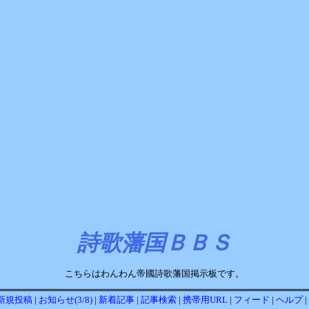
詩歌藩国ＢＢＳ
こちらはわんわん帝國詩歌藩国掲示板です。
新規投稿
|
お知らせ(3/8)
|
新着記事
|
記事検索
|
携帯用URL
|
フィード
|
ヘルプ
|