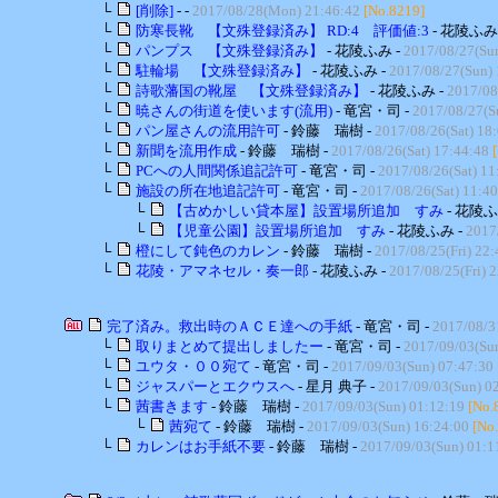
└
[削除]
- -
2017/08/28(Mon) 21:46:42
[No.8219]
└
防寒長靴 【文殊登録済み】 RD:4 評価値:3
- 花陵ふみ
└
パンプス 【文殊登録済み】
- 花陵ふみ -
2017/08/27(Su
└
駐輪場 【文殊登録済み】
- 花陵ふみ -
2017/08/27(Sun) 
└
詩歌藩国の靴屋 【文殊登録済み】
- 花陵ふみ -
2017/08
└
暁さんの街道を使います(流用)
- 竜宮・司 -
2017/08/27(S
└
パン屋さんの流用許可
- 鈴藤 瑞樹 -
2017/08/26(Sat) 18
└
新聞を流用作成
- 鈴藤 瑞樹 -
2017/08/26(Sat) 17:44:48
└
PCへの人間関係追記許可
- 竜宮・司 -
2017/08/26(Sat) 11
└
施設の所在地追記許可
- 竜宮・司 -
2017/08/26(Sat) 11:4
└
【古めかしい貸本屋】設置場所追加 すみ
- 花陵ふ
└
【児童公園】設置場所追加 すみ
- 花陵ふみ -
2017
└
橙にして鈍色のカレン
- 鈴藤 瑞樹 -
2017/08/25(Fri) 22:
└
花陵・アマネセル・奏一郎
- 花陵ふみ -
2017/08/25(Fri) 
完了済み。救出時のＡＣＥ達への手紙
- 竜宮・司 -
2017/08/3
└
取りまとめて提出しましたー
- 竜宮・司 -
2017/09/03(Su
└
ユウタ・００宛て
- 竜宮・司 -
2017/09/03(Sun) 07:47:30
└
ジャスパーとエクウスへ
- 星月 典子 -
2017/09/03(Sun) 0
└
茜書きます
- 鈴藤 瑞樹 -
2017/09/03(Sun) 01:12:19
[No.
└
茜宛て
- 鈴藤 瑞樹 -
2017/09/03(Sun) 16:24:00
[No
└
カレンはお手紙不要
- 鈴藤 瑞樹 -
2017/09/03(Sun) 01:1