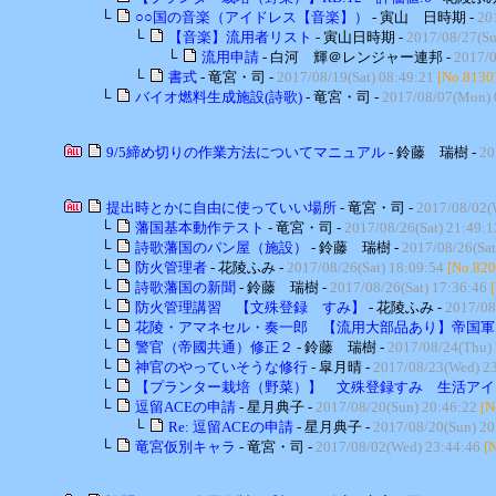
└
○○国の音楽（アイドレス【音楽】）
- 寅山 日時期 -
20
└
【音楽】流用者リスト
- 寅山日時期 -
2017/08/27(Su
└
流用申請
- 白河 輝＠レンジャー連邦 -
2017/0
└
書式
- 竜宮・司 -
2017/08/19(Sat) 08:49:21
[No.8130
└
バイオ燃料生成施設(詩歌)
- 竜宮・司 -
2017/08/07(Mon) 
9/5締め切りの作業方法についてマニュアル
- 鈴藤 瑞樹 -
20
提出時とかに自由に使っていい場所
- 竜宮・司 -
2017/08/02(
└
藩国基本動作テスト
- 竜宮・司 -
2017/08/26(Sat) 21:49:1
└
詩歌藩国のパン屋（施設）
- 鈴藤 瑞樹 -
2017/08/26(Sat
└
防火管理者
- 花陵ふみ -
2017/08/26(Sat) 18:09:54
[No.820
└
詩歌藩国の新聞
- 鈴藤 瑞樹 -
2017/08/26(Sat) 17:36:46
└
防火管理講習 【文殊登録 すみ】
- 花陵ふみ -
2017/08
└
花陵・アマネセル・奏一郎 【流用大部品あり】帝国軍..
└
警官（帝國共通）修正２
- 鈴藤 瑞樹 -
2017/08/24(Thu) 
└
神官のやっていそうな修行
- 皐月晴 -
2017/08/23(Wed) 2
└
【プランター栽培（野菜）】 文殊登録すみ 生活アイ..
└
逗留ACEの申請
- 星月典子 -
2017/08/20(Sun) 20:46:22
[N
└
Re: 逗留ACEの申請
- 星月典子 -
2017/08/20(Sun) 20
└
竜宮仮別キャラ
- 竜宮・司 -
2017/08/02(Wed) 23:44:46
[