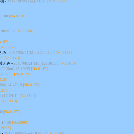
樹 -
2017/08/29(Tue) 23:50:28
[No.8221]
28:00
[No.8218]
 00:06:31
[No.8088]
8162]
[No.8151]
ふみ -
2017/08/21(Mon) 21:11:05
[No.8181]
49
[No.8149]
陵ふみ -
2017/08/21(Mon) 21:06:33
[No.8180]
/20(Sun) 15:10:33
[No.8147]
1:05:11
[No.8179]
128]
Sat) 14:47:19
[No.8133]
126]
u) 15:24:14
[No.8122]
[No.8119]
10
[No.8127]
0:16:30
[No.8099]
.8095]
 -
2017/08/08(Tue) 19:08:02
[No.8093]