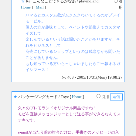
☆
Re: こんなことできるかなあ
/ playmoland [
引
Home
] [
Mail
]
用
ハマるとカスタム欲がムクムクわいてくるのがプレイ
モービル。
個人の方が趣味として、ペイントや組換えでカスタマ
イズして
楽しんでいるという話は聞いたことがありますが、そ
れをビジネスとして
商売にしているショップというのは残念ながら聞いた
ことがありません。
もし知っている方いらっしゃいましたらご一報オネガ
イシマース！
No.403 - 2005/10/31(Mon) 19:08:27
★
パッケージングカード
/ Toyz [
Home
]
引用
久々のプレモランドオリジナル商品ですね！
モビを直接メッセンジャーとして送る事ができるなんてス
テキです。
e-mailが当たり前の昨今だけに、手書きのメッセージの入