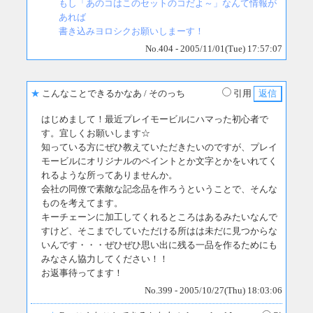
もし「あのコはこのセットのコだよ～」なんて情報が
あれば
書き込みヨロシクお願いしまーす！
No.404 - 2005/11/01(Tue) 17:57:07
★
こんなことできるかなあ
/ そのっち
引用
はじめまして！最近プレイモービルにハマった初心者で
す。宜しくお願いします☆
知っている方にぜひ教えていただきたいのですが、プレイ
モービルにオリジナルのペイントとか文字とかをいれてく
れるような所ってありませんか。
会社の同僚で素敵な記念品を作ろうということで、そんな
ものを考えてます。
キーチェーンに加工してくれるところはあるみたいなんで
すけど、そこまでしていただける所はは未だに見つからな
いんです・・・ぜひぜひ思い出に残る一品を作るためにも
みなさん協力してください！！
お返事待ってます！
No.399 - 2005/10/27(Thu) 18:03:06