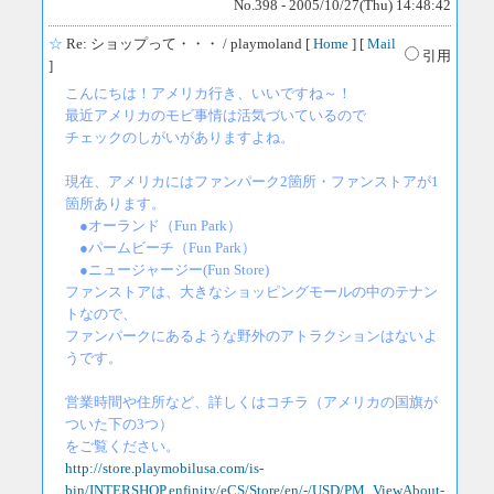
No.398 - 2005/10/27(Thu) 14:48:42
☆
Re: ショップって・・・
/ playmoland [
Home
] [
Mail
引用
]
こんにちは！アメリカ行き、いいですね～！
最近アメリカのモビ事情は活気づいているので
チェックのしがいがありますよね。
現在、アメリカにはファンパーク2箇所・ファンストアが1
箇所あります。
●オーランド（Fun Park）
●パームビーチ（Fun Park）
●ニュージャージー(Fun Store)
ファンストアは、大きなショッピングモールの中のテナン
トなので、
ファンパークにあるような野外のアトラクションはないよ
うです。
営業時間や住所など、詳しくはコチラ（アメリカの国旗が
ついた下の3つ）
をご覧ください。
http://store.playmobilusa.com/is-
bin/INTERSHOP.enfinity/eCS/Store/en/-/USD/PM_ViewAbout-