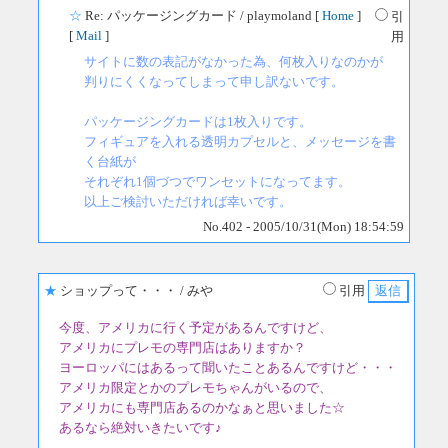
☆
Re: パッケージングカード
/ playmoland [
Home
]
引
[
Mail
]
用
サイトに数の表記がなかった為、何枚入りなのかが
判りにくくなってしまって申し訳ないです。
パッケージングカードは1枚入りです。
フィギュアを入れる透明カプセルと、メッセージを書
く台紙が
それぞれ1個づつでワンセットになってます。
以上ご検討いただければ幸いです。
No.402 - 2005/10/31(Mon) 18:54:59
★
ショップって・・・
/ みや
引用
今度、アメリカに行く予定があるんですけど、
アメリカにプレモの専門店はありますか？
ヨーロッパにはあるって聞いたことあるんですけど・・・
アメリカ限定とかのプレモちゃんがいるので、
アメリカにも専門店あるのかなぁと思いました☆
あるなら絶対いきたいです♪