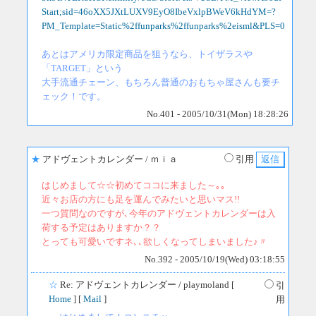
Start;sid=46oXX5JXtLUXV9EyO8IbeVxlpBWeV6kHdYM=?
PM_Template=Static%2ffunparks%2ffunparks%2eisml&PLS=0
あとはアメリカ限定商品を狙うなら、トイザラスや
「TARGET」という
大手流通チェーン、もちろん普通のおもちゃ屋さんも要チ
ェック！です。
No.401 - 2005/10/31(Mon) 18:28:26
★
アドヴェントカレンダー
/ ｍｉａ
引用
はじめまして☆☆初めてココに来ました～｡｡
近々お店の方にも足を運んでみたいと思いマス!!
一つ質問なのですが､今年のアドヴェントカレンダーは入
荷する予定はありますか？？
とっても可愛いですネ､､欲しくなってしまいました♪〃
No.392 - 2005/10/19(Wed) 03:18:55
☆
Re: アドヴェントカレンダー
/ playmoland [
引
Home
] [
Mail
]
用