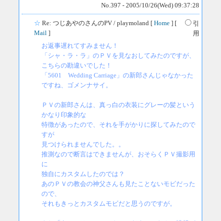
No.397 - 2005/10/26(Wed) 09:37:28
☆
Re: つじあやのさんのPV
/ playmoland [
Home
] [
引
Mail
]
用
お返事遅れてすみません！
「シャ・ラ・ラ」のＰＶを見なおしてみたのですが、
こちらの勘違いでした！
「5601 Wedding Carriage」の新郎さんじゃなかった
ですね、ゴメンナサイ。
ＰＶの新郎さんは、真っ白の衣装にグレーの髪という
かなり印象的な
特徴があったので、それを手がかりに探してみたので
すが
見つけられませんでした。。
推測なので断言はできませんが、おそらくＰＶ撮影用
に
独自にカスタムしたのでは？
あのＰＶの教会の神父さんも見たことないモビだった
ので、
それもきっとカスタムモビだと思うのですが。