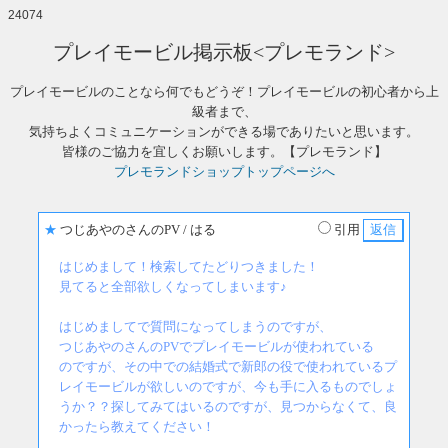
24074
プレイモービル掲示板<プレモランド>
プレイモービルのことなら何でもどうぞ！プレイモービルの初心者から上
級者まで、
気持ちよくコミュニケーションができる場でありたいと思います。
皆様のご協力を宜しくお願いします。【プレモランド】
プレモランドショップトップページへ
★
つじあやのさんのPV
/ はる
引用
はじめまして！検索してたどりつきました！
見てると全部欲しくなってしまいます♪
はじめましてで質問になってしまうのですが、
つじあやのさんのPVでプレイモービルが使われている
のですが、その中での結婚式で新郎の役で使われているプ
レイモービルが欲しいのですが、今も手に入るものでしょ
うか？？探してみてはいるのですが、見つからなくて、良
かったら教えてください！