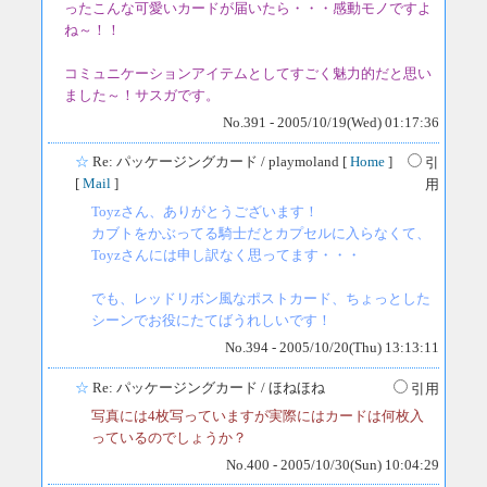
ったこんな可愛いカードが届いたら・・・感動モノですよ
ね～！！
コミュニケーションアイテムとしてすごく魅力的だと思い
ました～！サスガです。
No.391 - 2005/10/19(Wed) 01:17:36
☆
Re: パッケージングカード
/ playmoland [
Home
]
引
[
Mail
]
用
Toyzさん、ありがとうございます！
カブトをかぶってる騎士だとカプセルに入らなくて、
Toyzさんには申し訳なく思ってます・・・
でも、レッドリボン風なポストカード、ちょっとした
シーンでお役にたてばうれしいです！
No.394 - 2005/10/20(Thu) 13:13:11
☆
Re: パッケージングカード
/ ほねほね
引用
写真には4枚写っていますが実際にはカードは何枚入
っているのでしょうか？
No.400 - 2005/10/30(Sun) 10:04:29