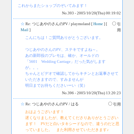
これからまたショップのぞいてみます！
No.393 - 2005/10/20(Thu) 00:19:02
☆
Re: つじあやのさんのPV
/ playmoland [
Home
] [
引
Mail
]
用
こんにちは！ご質問ありがとうございます。
つじあやのさんのPV、ステキですよね～。
あの新郎役のプレモは、確か、オールドの
「5601 Wedding Carriage」だった気がします
が。。。
ちゃんとビデオで確認してからキチンとお返事させて
いただきますので、すみませんが
明日までお待ちくださいーい（笑）
No.396 - 2005/10/20(Thu) 13:20:23
☆
Re: つじあやのさんのPV
/ はる
引用
おはようございます！
遅くなりましたが、教えてくださりありがとうござい
ます！ PVだと白いタキシードなので、違うのだと思
っていました。 また利用させていただきます♪