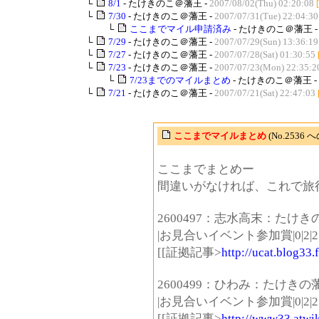
└
8/1
- たけきのこ＠藩王 -
2007/08/02(Thu) 02:20:08
└
7/30
- たけきのこ＠藩王 -
2007/07/31(Tue) 22:04:30
└
ここまでマイル申請済み
- たけきのこ＠藩王 
└
7/29
- たけきのこ＠藩王 -
2007/07/29(Sun) 13:36:19
└
7/27
- たけきのこ＠藩王 -
2007/07/28(Sat) 01:30:55
└
7/23
- たけきのこ＠藩王 -
2007/07/23(Mon) 22:35:2
└
7/23までのマイルまとめ
- たけきのこ＠藩王 -
└
7/21
- たけきのこ＠藩王 -
2007/07/21(Sat) 22:47:03
ここまでマイルまとめ
(No.2536
ここまでまとめー
間違いがなければ、これで旅
2600497：志水高末：たけき
|お見合いイベント参加賞|0|2|2
[[証拠記事>
http://ucat.blog33
2600499：ひわみ：たけきの
|お見合いイベント参加賞|0|2|2
[[証拠記事>
http://www33.atwik