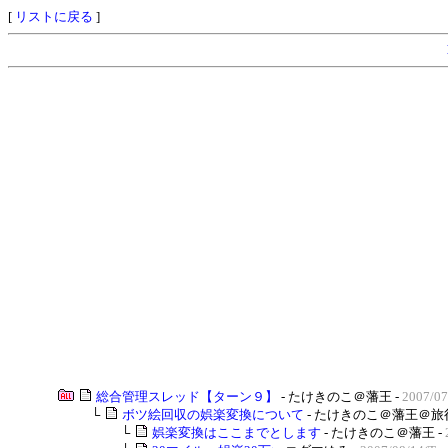
[
リストに戻る
]
総合管理スレッド【ターン９】
- たけきのこ＠藩王 -
2007/07
└
ボツ絵回収の娯楽変換について
- たけきのこ＠藩王＠旅行
└
娯楽変換はここまでとします
- たけきのこ＠藩王 -