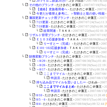
└
20マイル→娯楽20万t
- コダマゆみ -
2007/08/14(Tue
└
その他のブランチ
- たけきのこ＠藩王 -
2007/07/19(Thu) 
└
【連絡】吏族着用者へ
- たけきのこ＠藩王 -
2007/0
└
今更だが着替え参考に。＞聖騎士と龍の使い性能
-
└
藩国更新チェック用ブランチ
- たけきのこ＠藩王 -
2007/
└
7/23更新
- たけきのこ＠藩王 -
2007/07/24(Tue) 11:
└
7/19更新
- たけきのこ＠藩王 -
2007/07/20(Fri) 00:3
└
紋章関連
- ＴＡＫＡ -
2007/07/22(Sun) 02:01:3
└
リザルト管理ブランチ
- たけきのこ＠藩王 -
2007/07/19(
└
Ｅ１０３応援参加者
- ＴＡＫＡ -
2007/08/06(Mon) 0
└
りーすとー（完成）
- たけきのこ＠藩王 -
2007
└
Ｅ101･102応援参加者
- ＴＡＫＡ -
2007/08/05(Sun)
└
りーすとー（完成）
- たけきのこ＠藩王 -
2007
└
財務変動ブランチ
- たけきのこ＠藩王 -
2007/07/19(Thu) 
└
～8/29
- たけきのこ＠藩王 -
2007/08/30(Thu) 01:46
└
～8/26
- たけきのこ＠藩王 -
2007/08/26(Sun) 22:19:
└
～8/17
- たけきのこ＠藩王 -
2007/08/17(Fri) 00:59:
└
ここまでマイル
- たけきのこ＠藩王 -
2007/08/
└
申請済
- たけきのこ＠藩王 -
2007/08/17(F
└
持ち込み品でマイルを貰いましたー
- ひわみ -
2007
└
ここまでマイルまとめ
- たけきのこ＠藩王 -
2
└
申請済
- たけきのこ＠藩王 -
2007/08/17(F
└
8/10
- たけきのこ＠藩王 -
2007/08/10(Fri) 13:28:49
└
8/5・6
- たけきのこ＠藩王 -
2007/08/07(Tue) 00:10:
└
8/4
- たけきのこ＠藩王 -
2007/08/04(Sat) 09:52:44
[