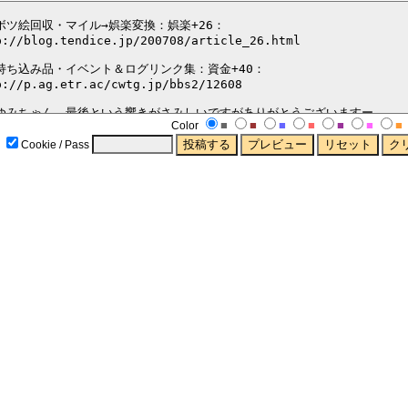
■
■
■
■
■
■
■
Color
Cookie / Pass