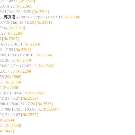
) 00:38:57
[No.2540]
23:19:22
[No.2292]
7/31(Tue) 23:45:20
[No.2392]
 二郎真君 -
2007/07/22(Sun) 19:53:11
[No.2308]
07/19(Thu) 23:18:58
[No.2291]
37:14
[No.2323]
0:20
[No.2295]
0
[No.2307]
Thu) 23:18:31
[No.2290]
0:47:55
[No.2504]
/08/17(Fri) 18:38:10
[No.2554]
 02:36:08
[No.2479]
/08/09(Thu) 22:07:09
[No.2532]
23:17:53
[No.2289]
:58
[No.2586]
33
[No.2580]
42
[No.2550]
17(Fri) 18:04:30
[No.2553]
ri) 21:49:27
[No.2558]
/08/12(Sun) 21:27:20
[No.2536]
007/08/13(Mon) 03:06:32
[No.2537]
ri) 21:49:07
[No.2557]
[No.2534]
02
[No.2506]
No.2447]