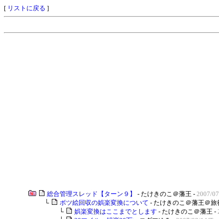
[
リストに戻る
]
総合管理スレッド【ターン９】
- たけきのこ＠藩王 -
2007/07
└
ボツ絵回収の娯楽変換について
- たけきのこ＠藩王＠旅行
└
娯楽変換はここまでとします
- たけきのこ＠藩王 -