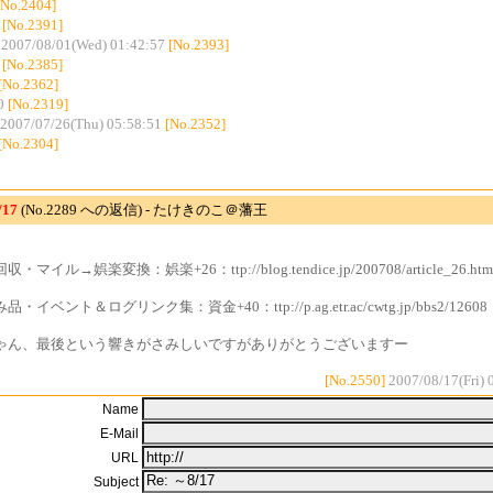
[No.2404]
[No.2391]
-
2007/08/01(Wed) 01:42:57
[No.2393]
[No.2385]
[No.2362]
0
[No.2319]
2007/07/26(Thu) 05:58:51
[No.2352]
[No.2304]
/17
(No.2289 への返信) - たけきのこ＠藩王
・マイル→娯楽変換：娯楽+26：ttp://blog.tendice.jp/200708/article_26.htm
・イベント＆ログリンク集：資金+40：ttp://p.ag.etr.ac/cwtg.jp/bbs2/12608
ゃん、最後という響きがさみしいですがありがとうございますー
[No.2550]
2007/08/17(Fri) 
Name
E-Mail
URL
Subject