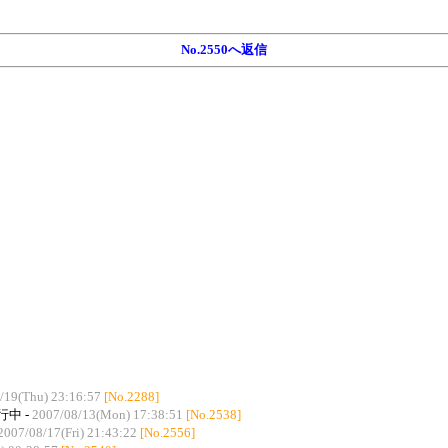
No.2550へ返信
/19(Thu) 23:16:57
[No.2288]
中 -
2007/08/13(Mon) 17:38:51
[No.2538]
2007/08/17(Fri) 21:43:22
[No.2556]