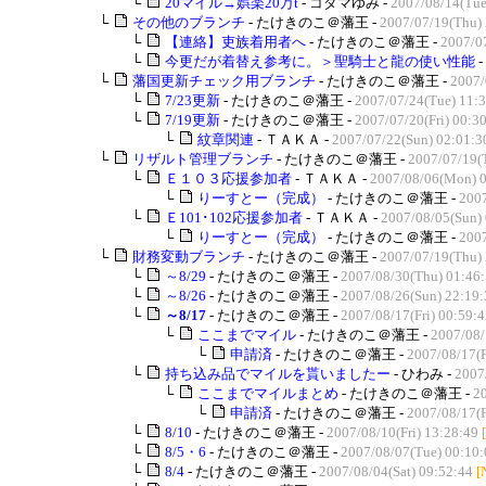
└
20マイル→娯楽20万t
- コダマゆみ -
2007/08/14(Tue
└
その他のブランチ
- たけきのこ＠藩王 -
2007/07/19(Thu) 
└
【連絡】吏族着用者へ
- たけきのこ＠藩王 -
2007/0
└
今更だが着替え参考に。＞聖騎士と龍の使い性能
-
└
藩国更新チェック用ブランチ
- たけきのこ＠藩王 -
2007/
└
7/23更新
- たけきのこ＠藩王 -
2007/07/24(Tue) 11:
└
7/19更新
- たけきのこ＠藩王 -
2007/07/20(Fri) 00:3
└
紋章関連
- ＴＡＫＡ -
2007/07/22(Sun) 02:01:3
└
リザルト管理ブランチ
- たけきのこ＠藩王 -
2007/07/19(
└
Ｅ１０３応援参加者
- ＴＡＫＡ -
2007/08/06(Mon) 0
└
りーすとー（完成）
- たけきのこ＠藩王 -
2007
└
Ｅ101･102応援参加者
- ＴＡＫＡ -
2007/08/05(Sun)
└
りーすとー（完成）
- たけきのこ＠藩王 -
2007
└
財務変動ブランチ
- たけきのこ＠藩王 -
2007/07/19(Thu) 
└
～8/29
- たけきのこ＠藩王 -
2007/08/30(Thu) 01:46
└
～8/26
- たけきのこ＠藩王 -
2007/08/26(Sun) 22:19:
└
～8/17
- たけきのこ＠藩王 -
2007/08/17(Fri) 00:59:
└
ここまでマイル
- たけきのこ＠藩王 -
2007/08/
└
申請済
- たけきのこ＠藩王 -
2007/08/17(F
└
持ち込み品でマイルを貰いましたー
- ひわみ -
2007
└
ここまでマイルまとめ
- たけきのこ＠藩王 -
2
└
申請済
- たけきのこ＠藩王 -
2007/08/17(F
└
8/10
- たけきのこ＠藩王 -
2007/08/10(Fri) 13:28:49
└
8/5・6
- たけきのこ＠藩王 -
2007/08/07(Tue) 00:10:
└
8/4
- たけきのこ＠藩王 -
2007/08/04(Sat) 09:52:44
[