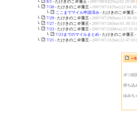
└
8/1
- たけきのこ＠藩王 -
2007/08/02(Thu) 02:20:08
└
7/30
- たけきのこ＠藩王 -
2007/07/31(Tue) 22:04:30
└
ここまでマイル申請済み
- たけきのこ＠藩王 
└
7/29
- たけきのこ＠藩王 -
2007/07/29(Sun) 13:36:19
└
7/27
- たけきのこ＠藩王 -
2007/07/28(Sat) 01:30:55
└
7/23
- たけきのこ＠藩王 -
2007/07/23(Mon) 22:35:2
└
7/23までのマイルまとめ
- たけきのこ＠藩王 -
└
7/21
- たけきのこ＠藩王 -
2007/07/21(Sat) 22:47:03
～8
ボツ絵回収
持ち込み品
ゆみち