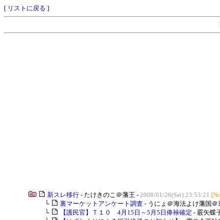
[
リストに戻る
]
新スレ移行
- たけきのこ＠藩王 -
2008/01/26(Sat) 23:53:21
[N
└
裏マーケットアンケート調査
- うにょ＠海法よけ藩国＠
└
【護民官】Ｔ１０ 4月15日～5月5日俸禄確定
- 霰矢蝶