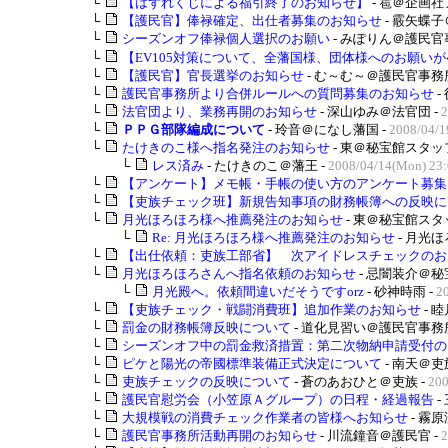
└
【はずれくじによる福引終了のお知らせ】
- 雹＠企画社
└
【護民官】俸禄確定、出仕者募集のお知らせ
- 霰矢蝶子
└
シーズンオフ俸禄個人選択のお願い
- みぽりん＠護民官
└
【EV105対策について、全藩国様、団体様へのお願いが�.
└
【護民官】官長選挙のお知らせ
- む～む～＠護民官事務所
└
護民官事務所より合併ルールへの質問募集のお知らせ
-
└
法官団より、業務再開のお知らせ
- 深山ゆみ＠法官団 -
2
└
ＰＰＧ部隊編成について
- 玲音＠になし藩国 -
2008/04/1
└
たけきのこ様へ指名発注のお知らせ
- 東＠秘宝館スタッフ
└
レス済み
- たけきのこ＠藩王 -
2008/04/14(Mon) 23:
└
【アンケート】メモ帳・手帳の使い方のアンケート募集..
└
【吏族チェック班】新規告知事項の財務帳簿への反映に..
└
月光ほろほろ様へ推薦発注のお知らせ
- 東＠秘宝館スタ
└
Re: 月光ほろほろ様へ推薦発注のお知らせ
- 月光ほ
└
【出仕依頼：吏族工部省】 次アイドレスチェックのお..
└
月光ほろほろさんへ指名依頼のお知らせ
- 忌闇装介＠秘
└
月光殿へ。依頼間違いだそうですorz
- 砂神時雨 -
2
└
【吏族チェック・戦闘消費班】追加作業のお知らせ
- 
└
罰金の財務帳簿反映について
- 道化見習い＠護民官事務所
└
シーズンオフ中の罰金救済措置：第二次物納申請受付の..
└
ピケと陽光の帝國標準装備正式決定について
- 南天＠吏
└
吏族チェックの反映について
- 蒼のあおひと＠吏族 -
200
└
護民官慰労会（小笠原Ａグループ）の日程・経過報告
-
└
大規模戦の消費チェック作業者の皆様へお知らせ
- 霧原
└
護民官事務所活動再開のお知らせ
- 川流鐘音＠護民官 -
2