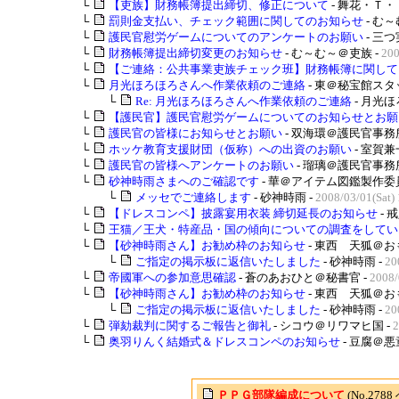
└
【吏族】財務帳簿提出締切、修正について
- 舞花・Ｔ・
└
罰則金支払い、チェック範囲に関してのお知らせ
- む
└
護民官慰労ゲームについてのアンケートのお願い
- 三
└
財務帳簿提出締切変更のお知らせ
- む～む～＠吏族 -
200
└
【ご連絡：公共事業吏族チェック班】財務帳簿に関して
└
月光ほろほろさんへ作業依頼のご連絡
- 東＠秘宝館スタ
└
Re: 月光ほろほろさんへ作業依頼のご連絡
- 月光
└
【護民官】護民官慰労ゲームについてのお知らせとお願..
└
護民官の皆様にお知らせとお願い
- 双海環＠護民官事務所
└
ホッケ教育支援財団（仮称）への出資のお願い
- 室賀
└
護民官の皆様へアンケートのお願い
- 瑠璃＠護民官事務所
└
砂神時雨さまへのご確認です
- 華＠アイテム図鑑製作委員
└
メッセでご連絡します
- 砂神時雨 -
2008/03/01(Sat)
└
【ドレスコンペ】披露宴用衣装 締切延長のお知らせ
- 
└
王猫／王犬・特産品・国の傾向についての調査をしてい..
└
【砂神時雨さん】お勧め枠のお知らせ
- 東西 天狐＠お
└
ご指定の掲示板に返信いたしました
- 砂神時雨 -
20
└
帝國軍への参加意思確認
- 蒼のあおひと＠秘書官 -
2008/
└
【砂神時雨さん】お勧め枠のお知らせ
- 東西 天狐＠お
└
ご指定の掲示板に返信いたしました
- 砂神時雨 -
20
└
弾劾裁判に関するご報告と御礼
- シコウ＠リワマヒ国 -
2
└
奥羽りんく結婚式＆ドレスコンペのお知らせ
- 豆腐＠悪
ＰＰＧ部隊編成について
(No.27