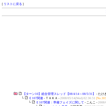
[
リストに戻る
]
【ターン10】総合管理スレッド【08/4/14～08/5/31】
- たけ
└
Ｅ107関連
- ＴＡＫＡ -
2008/05/14(Wed) 02:36:51
[No.30
└
Ｅ107関連：準備フェイズに関して
- こんこ -
2008/