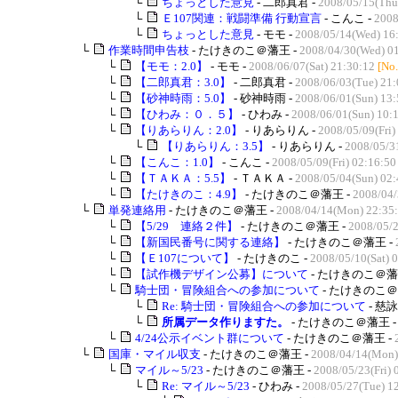
└
ちょっとした意見
- 二郎真君 -
2008/05/15(Thu
└
Ｅ107関連：戦闘準備 行動宣言
- こんこ -
2008
└
ちょっとした意見
- モモ -
2008/05/14(Wed) 16
└
作業時間申告枝
- たけきのこ＠藩王 -
2008/04/30(Wed) 0
└
【モモ：2.0】
- モモ -
2008/06/07(Sat) 21:30:12
[No
└
【二郎真君：3.0】
- 二郎真君 -
2008/06/03(Tue) 21:
└
【砂神時雨：5.0】
- 砂神時雨 -
2008/06/01(Sun) 13:
└
【ひわみ：０．５】
- ひわみ -
2008/06/01(Sun) 10:
└
【りあらりん：2.0】
- りあらりん -
2008/05/09(Fri)
└
【りあらりん：3.5】
- りあらりん -
2008/05/31
└
【こんこ：1.0】
- こんこ -
2008/05/09(Fri) 02:16:50
└
【ＴＡＫＡ：5.5】
- ＴＡＫＡ -
2008/05/04(Sun) 02:
└
【たけきのこ：4.9】
- たけきのこ＠藩王 -
2008/04/
└
単発連絡用
- たけきのこ＠藩王 -
2008/04/14(Mon) 22:35
└
【5/29 連絡２件】
- たけきのこ＠藩王 -
2008/05/2
└
【新国民番号に関する連絡】
- たけきのこ＠藩王 -
└
【Ｅ107について】
- たけきのこ -
2008/05/10(Sat) 
└
【試作機デザイン公募】について
- たけきのこ＠藩
└
騎士団・冒険組合への参加について
- たけきのこ＠
└
Re: 騎士団・冒険組合への参加について
- 慈
└
所属データ作りますた。
- たけきのこ＠藩王 
└
4/24公示イベント群について
- たけきのこ＠藩王 -
└
国庫・マイル収支
- たけきのこ＠藩王 -
2008/04/14(Mon)
└
マイル～5/23
- たけきのこ＠藩王 -
2008/05/23(Fri) 
└
Re: マイル～5/23
- ひわみ -
2008/05/27(Tue) 1