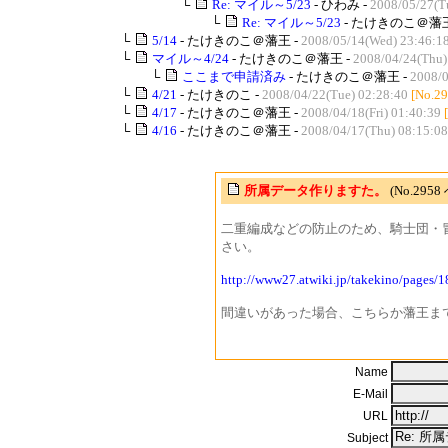
└
Re: マイル～5/23
- ひわみ -
2008/05/27(T
└
Re: マイル～5/23
- たけきのこ＠藩王
└
5/14
- たけきのこ＠藩王 -
2008/05/14(Wed) 23:46:1
└
マイル～4/24
- たけきのこ＠藩王 -
2008/04/24(Thu)
└
ここまで申請済み
- たけきのこ＠藩王 -
2008/0
└
4/21
- たけきのこ -
2008/04/22(Tue) 02:28:40
[No.29
└
4/17
- たけきのこ＠藩王 -
2008/04/18(Fri) 01:40:39
└
4/16
- たけきのこ＠藩王 -
2008/04/17(Thu) 08:15:08
所属データ作りますた。
(No.29
二重編成などの防止のため、騎士団・
さい。
http://www27.atwiki.jp/takekino/pages/1
間違いがあった場合、こちらか藩王ま
Name
E-Mail
URL
Subject