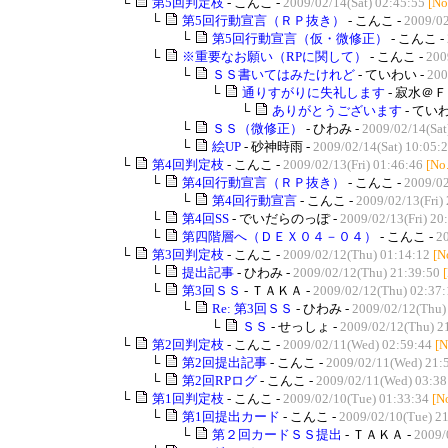
└
第5回判定枝
- こんこ -
2009/02/14(Sat) 02:45:55
[No
└
第5回行動宣言（ＲＰ抜き）
- こんこ -
2009/02
└
第5回行動宣言（仮・微修正）
- こんこ -
└
※重要なお願い（RPに関して）
- こんこ -
200
└
ＳＳ書いてはみたけれど
- ていわい -
200
└
通りすがりに失礼します
- 寂水＠Ｆ
└
ありがとうございます
- ていわ
└
ＳＳ（微修正）
- ひわみ -
2009/02/14(Sat
└
絵UP
- 砂神時雨 -
2009/02/14(Sat) 10:05:
└
第4回判定枝
- こんこ -
2009/02/13(Fri) 01:46:46
[No
└
第4回行動宣言（ＲＰ抜き）
- こんこ -
2009/02
└
第4回行動宣言
- こんこ -
2009/02/13(Fri)
└
第4回SS
- でいだらのっぽ -
2009/02/13(Fri) 20
└
第四階層へ（ＤＥＸ０４－０４）
- こんこ -
20
└
第3回判定枝
- こんこ -
2009/02/12(Thu) 01:14:12
[N
└
提出記事
- ひわみ -
2009/02/12(Thu) 21:39:50
└
第3回ＳＳ
- ＴＡＫＡ -
2009/02/12(Thu) 02:37:
└
Re: 第3回ＳＳ
- ひわみ -
2009/02/12(Thu)
└
ＳＳ
- せっしょ -
2009/02/12(Thu) 2
└
第2回判定枝
- こんこ -
2009/02/11(Wed) 02:59:44
[N
└
第2回提出記事
- こんこ -
2009/02/11(Wed) 21:
└
第2回RPログ
- こんこ -
2009/02/11(Wed) 03:38
└
第1回判定枝
- こんこ -
2009/02/10(Tue) 01:33:34
[N
└
第1回提出カード
- こんこ -
2009/02/10(Tue) 2
└
第２回カードＳＳ提出
- ＴＡＫＡ -
2009/