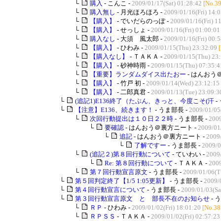
└
購入
- こんこ -
2009/01/17(Sat) 01:28:42
[No.3
└
購入無し
- 月光ほろほろ -
2009/01/16(Fri) 14:
└
【購入】
- でいだらのっぽ -
2009/01/16(Fri) 1
└
【購入】
- せっしょ -
2009/01/16(Fri) 01:00:01
└
購入なし
- 大須 風太郎 -
2009/01/16(Fri) 00:
└
【購入】
- ひわみ -
2009/01/15(Thu) 23:32:09
└
【購入なし】
- ＴＡＫＡ -
2009/01/15(Thu) 23
└
【購入】
- 砂神時雨 -
2009/01/15(Thu) 07:35:4
└
【重要】ランダムダイス出たおー
- はんおう
└
【購入】
- 竹戸 初 -
2009/01/14(Wed) 23:12:15
└
【購入】
- 二郎真君 -
2009/01/13(Tue) 23:09:3
└
(追記1)E136終了（たぶん、きっと、今度こそ(汗
-
└
【注意】E136、続きます！
- うま部長 -
2009/01/05
└
次回行動提出は１０日２２時
- うま部長 -
2009
└
要確認
- はんおう＠裏方ニート -
2009/01
└
追記
- はんおう＠裏方ニート -
2009
└
了解ですー
- うま部長 -
2009/0
└
(追記２)第８回行動について
- ていわい -
2009
└
Re: 第８回行動について
- ＴＡＫＡ -
2009
└
第７回行動宣言原文
- うま部長 -
2009/01/06(T
└
第５回判定終了【1/5 1:05更新】
- うま部長 -
2009/
└
第４回行動宣言について
- うま部長 -
2009/01/03(Sa
└
第３回行動宣言原文 と 部長不在のお知らせ
- 
└
ＲＰ
- ひわみ -
2009/01/02(Fri) 18:01:20
[No.38
└
ＲＰＳＳ
- ＴＡＫＡ -
2009/01/02(Fri) 02:57:23