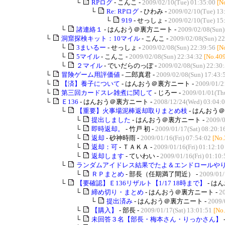
└
RPログ
- こんこ -
2009/02/10(Tue) 01:35:00
[N
└
Re: RPログ
- ひわみ -
2009/02/10(Tue) 13
└
919
- せっしょ -
2009/02/10(Tue) 15
└
諸連絡１
- はんおう＠裏方ニート -
2009/02/08(Sun)
└
洞窟探検キット：10マイル
- こんこ -
2009/02/08(Sun) 22
└
3まいるー
- せっしょ -
2009/02/08(Sun) 22:39:56
[N
└
5マイル
- こんこ -
2009/02/08(Sun) 22:34:32
[No.40
└
２マイル
- でいだらのっぽ -
2009/02/08(Sun) 22:30
└
冒険ゲーム用評価値
- 二郎真君 -
2009/02/08(Sun) 17:43:
└
【済】養子について
- はんおう＠裏方ニート -
2009/01/2
└
第三回カードスレ雑煮に関して
- じろー -
2009/01/01(Th
└
Ｅ136
- はんおう＠裏方ニート -
2008/12/24(Wed) 03:04:
└
【重要】火事場泥棒返却取りまとめ枝
- はんおう＠
└
提出しました
- はんおう＠裏方ニート -
2009/0
└
即時返却。
- 竹戸 初 -
2009/01/17(Sat) 08:20:1
└
返却
- 砂神時雨 -
2009/01/16(Fri) 07:54:02
[No.
└
返却：可
- ＴＡＫＡ -
2009/01/16(Fri) 01:12:10
└
返却します
- ていわい -
2009/01/16(Fri) 01:10:
└
ランダムアイドレス結果でたよ＆エンドロールやりま
└
ＲＰまとめ
- 部長（任期満了間近） -
2009/01/
└
【要確認】Ｅ136リザルト【1/17 18時まで】
- は
└
締め切り・まとめ
- はんおう＠裏方ニート -
20
└
提出済み
- はんおう＠裏方ニート -
2009/
└
【購入】
- 部長 -
2009/01/17(Sat) 13:01:51
[No
└
未回答３名【部長・梅本さん・りっかさん】