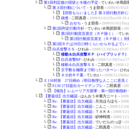
└
第1回判定後の現状と今後の予定
- ていわい＠馬部部
└
第３回行動について
- うま部長 -
2009/01/01(T
└
【回答もらいました】第３回行動方針に
└
雑煮
- 二郎真君 -
2009/01/01(Thu) 09:19:
└
おせち
- うま部長 -
2009/01/01(Thu)
└
第2回判定行動方針
- ていわい＠馬部部長 -
20
└
第2回行動宣言原文（ＲＰ除く）
- ていわ
└
第2回行動宣言原文（ＲＰ除く）対敵
└
第2回ＲＰは29日23時くらいからやるよてい
└
白兵攻撃ＳＳ
- ひわみ -
2008/12/28(Sun) 19:07
└
移動＆白兵攻撃ＲＰ（ハイブリッド？）
└
白兵攻撃RP
- ひわみ -
2008/12/30(Tue) 1
└
移動＆白兵攻撃ＳＳ
- 二郎真君 -
2008/12
└
文字数を極限まで削ったパターン
- ひわ
└
ネタ的ＲＰ案
- ていわい -
2008/12/28(Sun
└
Ｅ136対策 27日締め（明日無理な人ここに意見くだ
└
E136 27日提出カードテンプレ
- 二郎真君 -
200
└
【報告】レムーリア方面軍：第一回行動指針
└
【要返信】出欠確認
- はんおう＠裏方ニート -
2008
└
Re: 【要返信】出欠確認
- 月光ほろほろ -
2008
└
Re: 【要返信】出欠確認
- こんこ -
2008/12/26(
└
Re: 【要返信】出欠確認
- ＴＡＫＡ -
2008/12/2
└
Re: 【要返信】出欠確認
- 砂神時雨 -
2008/12/
└
Re: 【要返信】出欠確認
- でいだらのっぽ -
20
└
Re: 【要返信】出欠確認
- 二郎真君 -
2008/12/