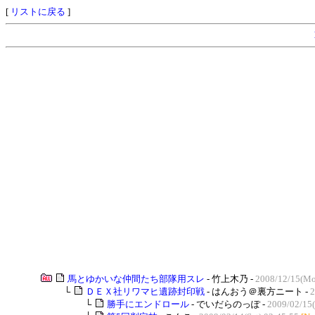
[
リストに戻る
]
馬とゆかいな仲間たち部隊用スレ
- 竹上木乃 -
2008/12/15(Mo
└
ＤＥＸ社リワマヒ遺跡封印戦
- はんおう＠裏方ニート -
2
└
勝手にエンドロール
- でいだらのっぽ -
2009/02/15(