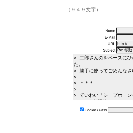
（９４９文字）
Name
E-Mail
URL
Subject
Cookie / Pass