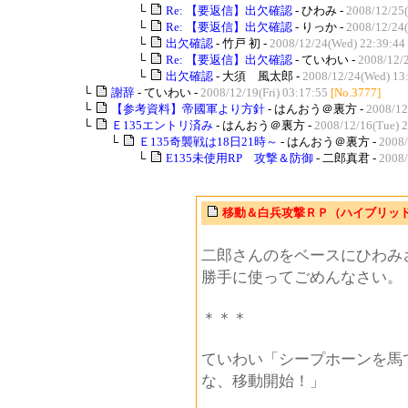
└
Re: 【要返信】出欠確認
- ひわみ -
2008/12/25(
└
Re: 【要返信】出欠確認
- りっか -
2008/12/24
└
出欠確認
- 竹戸 初 -
2008/12/24(Wed) 22:39:44
└
Re: 【要返信】出欠確認
- ていわい -
2008/12/
└
出欠確認
- 大須 風太郎 -
2008/12/24(Wed) 13
└
謝辞
- ていわい -
2008/12/19(Fri) 03:17:55
[No.3777]
└
【参考資料】帝國軍より方針
- はんおう＠裏方 -
2008/12
└
Ｅ135エントリ済み
- はんおう＠裏方 -
2008/12/16(Tue) 
└
Ｅ135奇襲戦は18日21時～
- はんおう＠裏方 -
2008/
└
E135未使用RP 攻撃＆防御
- 二郎真君 -
2008/
移動＆白兵攻撃ＲＰ（ハイブリッ
二郎さんのをベースにひわみ
勝手に使ってごめんなさい。
＊＊＊
ていわい「シープホーンを馬
な、移動開始！」