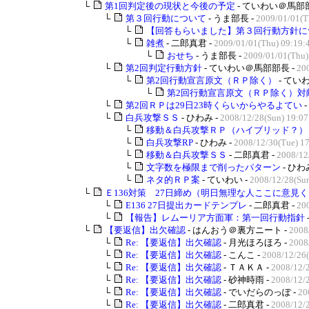
└
第1回判定後の現状と今後の予定
- ていわい＠馬部部
└
第３回行動について
- うま部長 -
2009/01/01(T
└
【回答もらいました】第３回行動方針に
└
雑煮
- 二郎真君 -
2009/01/01(Thu) 09:19:
└
おせち
- うま部長 -
2009/01/01(Thu)
└
第2回判定行動方針
- ていわい＠馬部部長 -
20
└
第2回行動宣言原文（ＲＰ除く）
- ていわ
└
第2回行動宣言原文（ＲＰ除く）対敵
└
第2回ＲＰは29日23時くらいからやるよてい
└
白兵攻撃ＳＳ
- ひわみ -
2008/12/28(Sun) 19:07
└
移動＆白兵攻撃ＲＰ（ハイブリッド？）
└
白兵攻撃RP
- ひわみ -
2008/12/30(Tue) 1
└
移動＆白兵攻撃ＳＳ
- 二郎真君 -
2008/12
└
文字数を極限まで削ったパターン
- ひわ
└
ネタ的ＲＰ案
- ていわい -
2008/12/28(Sun
└
Ｅ136対策 27日締め（明日無理な人ここに意見くだ
└
E136 27日提出カードテンプレ
- 二郎真君 -
200
└
【報告】レムーリア方面軍：第一回行動指針
└
【要返信】出欠確認
- はんおう＠裏方ニート -
2008
└
Re: 【要返信】出欠確認
- 月光ほろほろ -
2008
└
Re: 【要返信】出欠確認
- こんこ -
2008/12/26(
└
Re: 【要返信】出欠確認
- ＴＡＫＡ -
2008/12/2
└
Re: 【要返信】出欠確認
- 砂神時雨 -
2008/12/
└
Re: 【要返信】出欠確認
- でいだらのっぽ -
20
└
Re: 【要返信】出欠確認
- 二郎真君 -
2008/12/