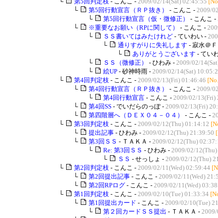
└
第5回判定枝
- こんこ -
2009/02/14(Sat) 02:45:55
[No
└
第5回行動宣言（ＲＰ抜き）
- こんこ -
2009/02
└
第5回行動宣言（仮・微修正）
- こんこ -
└
※重要なお願い（RPに関して）
- こんこ -
200
└
ＳＳ書いてはみたけれど
- ていわい -
200
└
通りすがりに失礼します
- 寂水＠Ｆ
└
ありがとうございます
- ていわ
└
ＳＳ（微修正）
- ひわみ -
2009/02/14(Sat
└
絵UP
- 砂神時雨 -
2009/02/14(Sat) 10:05:
└
第4回判定枝
- こんこ -
2009/02/13(Fri) 01:46:46
[No
└
第4回行動宣言（ＲＰ抜き）
- こんこ -
2009/02
└
第4回行動宣言
- こんこ -
2009/02/13(Fri)
└
第4回SS
- でいだらのっぽ -
2009/02/13(Fri) 20
└
第四階層へ（ＤＥＸ０４－０４）
- こんこ -
20
└
第3回判定枝
- こんこ -
2009/02/12(Thu) 01:14:12
[N
└
提出記事
- ひわみ -
2009/02/12(Thu) 21:39:50
└
第3回ＳＳ
- ＴＡＫＡ -
2009/02/12(Thu) 02:37:
└
Re: 第3回ＳＳ
- ひわみ -
2009/02/12(Thu)
└
ＳＳ
- せっしょ -
2009/02/12(Thu) 2
└
第2回判定枝
- こんこ -
2009/02/11(Wed) 02:59:44
[N
└
第2回提出記事
- こんこ -
2009/02/11(Wed) 21:
└
第2回RPログ
- こんこ -
2009/02/11(Wed) 03:38
└
第1回判定枝
- こんこ -
2009/02/10(Tue) 01:33:34
[N
└
第1回提出カード
- こんこ -
2009/02/10(Tue) 2
└
第２回カードＳＳ提出
- ＴＡＫＡ -
2009/