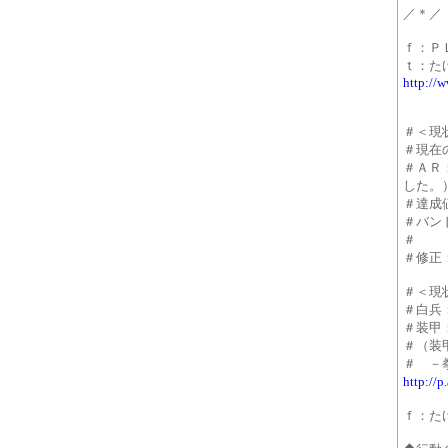
／＊／
ｆ：Ｐ
ｔ：た
http://
＃＜現
＃現在
＃ＡＲ
した。
＃達成
＃バン
＃ 
＃修正
＃＜現
＃白兵
＃装甲
＃（装
＃ －
http://p
ｆ：た