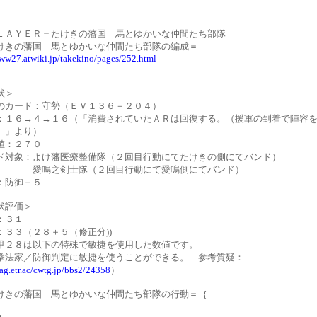
ＬＡＹＥＲ＝たけきの藩国 馬とゆかいな仲間たち部隊
けきの藩国 馬とゆかいな仲間たち部隊の編成＝
www27.atwiki.jp/takekino/pages/252.html
状＞
のカード：守勢（ＥＶ１３６－２０４）
：１６→４→１６（「消費されていたＡＲは回復する。（援軍の到着で陣容
）」より）
値：２７０
ド対象：よけ藩医療整備隊（２回目行動にてたけきの側にてバンド）
愛鳴之剣士隊（２回目行動にて愛鳴側にてバンド）
：防御＋５
状評価＞
：３１
：３３（２８＋５（修正分))
甲２８は以下の特殊で敏捷を使用した数値です。
拳法家／防御判定に敏捷を使うことができる。 参考質疑：
.ag.etr.ac/cwtg.jp/bbs2/24358
）
けきの藩国 馬とゆかいな仲間たち部隊の行動＝｛