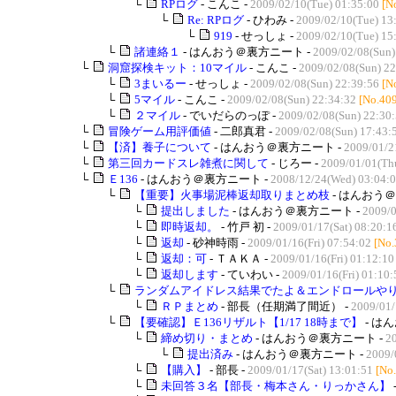
└
RPログ
- こんこ -
2009/02/10(Tue) 01:35:00
[N
└
Re: RPログ
- ひわみ -
2009/02/10(Tue) 13
└
919
- せっしょ -
2009/02/10(Tue) 15
└
諸連絡１
- はんおう＠裏方ニート -
2009/02/08(Sun)
└
洞窟探検キット：10マイル
- こんこ -
2009/02/08(Sun) 22
└
3まいるー
- せっしょ -
2009/02/08(Sun) 22:39:56
[N
└
5マイル
- こんこ -
2009/02/08(Sun) 22:34:32
[No.40
└
２マイル
- でいだらのっぽ -
2009/02/08(Sun) 22:30
└
冒険ゲーム用評価値
- 二郎真君 -
2009/02/08(Sun) 17:43:
└
【済】養子について
- はんおう＠裏方ニート -
2009/01/2
└
第三回カードスレ雑煮に関して
- じろー -
2009/01/01(Th
└
Ｅ136
- はんおう＠裏方ニート -
2008/12/24(Wed) 03:04:
└
【重要】火事場泥棒返却取りまとめ枝
- はんおう＠
└
提出しました
- はんおう＠裏方ニート -
2009/0
└
即時返却。
- 竹戸 初 -
2009/01/17(Sat) 08:20:1
└
返却
- 砂神時雨 -
2009/01/16(Fri) 07:54:02
[No.
└
返却：可
- ＴＡＫＡ -
2009/01/16(Fri) 01:12:10
└
返却します
- ていわい -
2009/01/16(Fri) 01:10:
└
ランダムアイドレス結果でたよ＆エンドロールやりま
└
ＲＰまとめ
- 部長（任期満了間近） -
2009/01/
└
【要確認】Ｅ136リザルト【1/17 18時まで】
- は
└
締め切り・まとめ
- はんおう＠裏方ニート -
20
└
提出済み
- はんおう＠裏方ニート -
2009/
└
【購入】
- 部長 -
2009/01/17(Sat) 13:01:51
[No
└
未回答３名【部長・梅本さん・りっかさん】