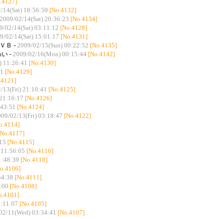
.4127]
/14(Sat) 18:56:59
[No.4132]
2009/02/14(Sat) 20:36:23
[No.4134]
9/02/14(Sat) 03:11:12
[No.4128]
9/02/14(Sat) 15:01:17
[No.4131]
ＶＢ -
2009/02/15(Sun) 00:22:52
[No.4135]
い -
2009/02/16(Mon) 00:15:44
[No.4142]
) 11:26:41
[No.4130]
21
[No.4129]
.4121]
/13(Fri) 21:10:41
[No.4125]
 21:16:17
[No.4126]
:43:51
[No.4124]
09/02/13(Fri) 03:18:47
[No.4122]
o.4114]
[No.4117]
15
[No.4115]
 11:56:05
[No.4116]
1:48:39
[No.4118]
o.4106]
54:38
[No.4111]
:00
[No.4108]
o.4101]
1:11:07
[No.4105]
02/11(Wed) 03:34:41
[No.4107]