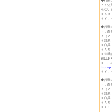
◆行動
ｒ：短
らない
＃ＡＲ
＃Ｙ：
◆行動
ｒ：白
Ｘ（２
＃対象
＃白兵
＃ＡＲ
＃※武
費はあ
＃ こ
http://p
＃Ｙ：
◆行動
ｒ：白
Ｘ（２
＃対象
＃白兵
＃ＡＲ
＃Ｙ：