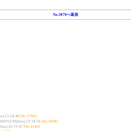
No.3870へ返信
n) 23:54:48
[No.3766]
009/02/08(Sun) 23:18:56
[No.4098]
Sun) 20:53:47
[No.4140]