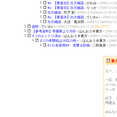
└
Re: 【要返信】出欠確認
- ひわみ -
2008/12/25(
└
Re: 【要返信】出欠確認
- りっか -
2008/12/24
└
出欠確認
- 竹戸 初 -
2008/12/24(Wed) 22:39:44
└
Re: 【要返信】出欠確認
- ていわい -
2008/12/
└
出欠確認
- 大須 風太郎 -
2008/12/24(Wed) 13
└
謝辞
- ていわい -
2008/12/19(Fri) 03:17:55
[No.3777]
└
【参考資料】帝國軍より方針
- はんおう＠裏方 -
2008/12
└
Ｅ135エントリ済み
- はんおう＠裏方 -
2008/12/16(Tue) 
└
Ｅ135奇襲戦は18日21時～
- はんおう＠裏方 -
2008/
└
E135未使用RP 攻撃＆防御
- 二郎真君 -
2008/
第
えー、
一応、
メール、メ
☆→@
以下、
問題点
みんな