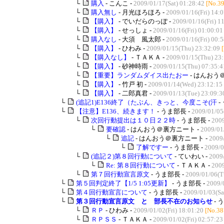
└
購入
- こんこ -
2009/01/17(Sat) 01:28:42
[No.3
└
購入無し
- 月光ほろほろ -
2009/01/16(Fri) 14:
└
【購入】
- でいだらのっぽ -
2009/01/16(Fri) 1
└
【購入】
- せっしょ -
2009/01/16(Fri) 01:00:01
└
購入なし
- 大須 風太郎 -
2009/01/16(Fri) 00:
└
【購入】
- ひわみ -
2009/01/15(Thu) 23:32:09
└
【購入なし】
- ＴＡＫＡ -
2009/01/15(Thu) 23
└
【購入】
- 砂神時雨 -
2009/01/15(Thu) 07:35:4
└
【重要】ランダムダイス出たおー
- はんおう
└
【購入】
- 竹戸 初 -
2009/01/14(Wed) 23:12:15
└
【購入】
- 二郎真君 -
2009/01/13(Tue) 23:09:3
└
(追記1)E136終了（たぶん、きっと、今度こそ(汗
-
└
【注意】E136、続きます！
- うま部長 -
2009/01/05
└
次回行動提出は１０日２２時
- うま部長 -
2009
└
要確認
- はんおう＠裏方ニート -
2009/01
└
追記
- はんおう＠裏方ニート -
2009
└
了解ですー
- うま部長 -
2009/0
└
(追記２)第８回行動について
- ていわい -
2009
└
Re: 第８回行動について
- ＴＡＫＡ -
2009
└
第７回行動宣言原文
- うま部長 -
2009/01/06(T
└
第５回判定終了【1/5 1:05更新】
- うま部長 -
2009/
└
第４回行動宣言について
- うま部長 -
2009/01/03(Sa
└
第３回行動宣言原文 と 部長不在のお知らせ
- 
└
ＲＰ
- ひわみ -
2009/01/02(Fri) 18:01:20
[No.38
└
ＲＰＳＳ
- ＴＡＫＡ -
2009/01/02(Fri) 02:57:23