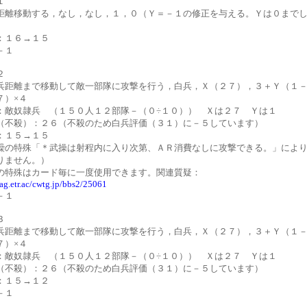
１
距離移動する，なし，なし，１，０（Ｙ＝－１の修正を与える。Ｙは０まで
）
：１６→１５
－１
２
兵距離まで移動して敵一部隊に攻撃を行う，白兵，Ｘ（２７），３＋Ｙ（１
７）×４
：敵奴隷兵 （１５０人１２部隊－（０÷１０）） Ｘは２７ Ｙは１
（不殺）：２６（不殺のため白兵評価（３１）に－５しています）
：１５→１５
繰の特殊「＊武操は射程内に入り次第、ＡＲ消費なしに攻撃できる。」によ
りません。）
の特殊はカード毎に一度使用できます。関連質疑：
.ag.etr.ac/cwtg.jp/bbs2/25061
－１
３
兵距離まで移動して敵一部隊に攻撃を行う，白兵，Ｘ（２７），３＋Ｙ（１
７）×４
：敵奴隷兵 （１５０人１２部隊－（０÷１０）） Ｘは２７ Ｙは１
（不殺）：２６（不殺のため白兵評価（３１）に－５しています）
：１５→１２
－１