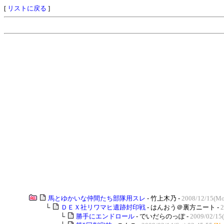
[
リストに戻る
]
馬とゆかいな仲間たち部隊用スレ
- 竹上木乃 -
2008/12/15(Mo
└
ＤＥＸ社リワマヒ遺跡封印戦
- はんおう＠裏方ニート -
2
└
勝手にエンドロール
- でいだらのっぽ -
2009/02/15(