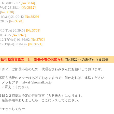
Thu) 00:17:07
[No.3834]
(Wed) 23:38:14
[No.3832]
[No.3830]
24(Wed) 21:20:42
[No.3829]
:28:02
[No.3828]
/16(Tue) 20:39:58
[No.3768]
20:34:55
[No.3767]
12/17(Wed) 01:36:02
[No.3769]
12/19(Fri) 00:04:49
[No.3771]
３回行動宣言原文 と 部長不在のお知らせ
(No.3822 への返信) - うま部長
１月２日は部長不在のため、代理をひわみさんにお願いしております。
部長も携帯のメッセはあげておきますので、何かあればご連絡ください。
ッセアド：teiwai☆hotmail.co.jp
 に変えてください。
２日２２時提出予定の行動宣言（ＲＰ抜き）になります。
、確認事項等ありましたら、ここにレスしてください。
チェックしてねー