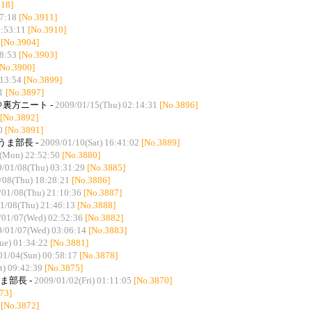
918]
07:18
[No.3911]
1:53:11
[No.3910]
[No.3904]
58:53
[No.3903]
[No.3900]
:13:54
[No.3899]
1
[No.3897]
＠裏方ニート -
2009/01/15(Thu) 02:14:31
[No.3896]
[No.3892]
0
[No.3891]
 うま部長 -
2009/01/10(Sat) 16:41:02
[No.3889]
(Mon) 22:52:50
[No.3880]
/01/08(Thu) 03:31:29
[No.3885]
/08(Thu) 18:28:21
[No.3886]
/01/08(Thu) 21:10:36
[No.3887]
1/08(Thu) 21:46:13
[No.3888]
/01/07(Wed) 02:52:36
[No.3882]
/01/07(Wed) 03:06:14
[No.3883]
ue) 01:34:22
[No.3881]
01/04(Sun) 00:58:17
[No.3878]
t) 09:42:39
[No.3875]
うま部長 -
2009/01/02(Fri) 01:11:05
[No.3870]
73]
[No.3872]