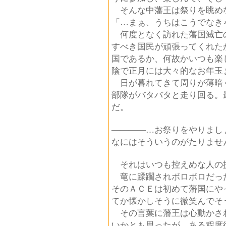
そんな中藩王は祭りを眺め
「…まぁ、うちはこうでなき
何度となく訪れた藩国滅亡
すべき国民が頑張ってくれた
国であるか、何故かいつも楽
陰で正月には大々的なお年玉
日が暮れてきて周りが薄暗
部隊がバタバタと走り回る。
だ。
――――…お祭りをやりまし
なにはそういうのがたりませ
それはいつも控えめな人の
竜に蹂躙されボロボロだっ
そのＡＣＥは初めて藩国にや
てか懐かしそうに微笑んでそ
その言葉に藩王は心動かさ
いかとも思ったが、ある程度