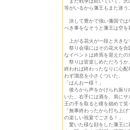
まだ戦争は続いていて、沢
等がいるから藩王もまた迷う
決して豊かで強い藩国では
べき事をなそうと藩王は空を
上がる花火が一段と大きな
祭り会場にはその花火を合
なイベントは終焉を迎えたの
祭りは皆楽しめただろうか
終われば終わったなりに心配
わず溜息を小さくついた。
「はんおー様！」
後ろから声をかけられ振り
いた。右手には酒を、肩にサ
王の手を取ると瞳を細めて笑
「無事終わったから打ち上げ
の楽しい祝宴でござる！」
驚いた様な顔をした藩王に