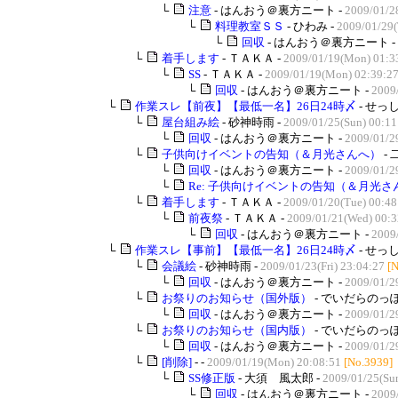
└
注意
- はんおう＠裏方ニート -
2009/01/2
└
料理教室ＳＳ
- ひわみ -
2009/01/29(
└
回収
- はんおう＠裏方ニート -
└
着手します
- ＴＡＫＡ -
2009/01/19(Mon) 01:3
└
SS
- ＴＡＫＡ -
2009/01/19(Mon) 02:39:2
└
回収
- はんおう＠裏方ニート -
2009
└
作業スレ【前夜】【最低一名】26日24時〆
- せっし
└
屋台組み絵
- 砂神時雨 -
2009/01/25(Sun) 00:11
└
回収
- はんおう＠裏方ニート -
2009/01/2
└
子供向けイベントの告知（＆月光さんへ）
- 
└
回収
- はんおう＠裏方ニート -
2009/01/2
└
Re: 子供向けイベントの告知（＆月光さ
└
着手します
- ＴＡＫＡ -
2009/01/20(Tue) 00:48
└
前夜祭
- ＴＡＫＡ -
2009/01/21(Wed) 00:3
└
回収
- はんおう＠裏方ニート -
2009
└
作業スレ【事前】【最低一名】26日24時〆
- せっし
└
会議絵
- 砂神時雨 -
2009/01/23(Fri) 23:04:27
[
└
回収
- はんおう＠裏方ニート -
2009/01/2
└
お祭りのお知らせ（国外版）
- でいだらのっぽ
└
回収
- はんおう＠裏方ニート -
2009/01/2
└
お祭りのお知らせ（国内版）
- でいだらのっぽ
└
回収
- はんおう＠裏方ニート -
2009/01/2
└
[削除]
- -
2009/01/19(Mon) 20:08:51
[No.3939]
└
SS修正版
- 大須 風太郎 -
2009/01/25(Su
└
回収
- はんおう＠裏方ニート -
2009