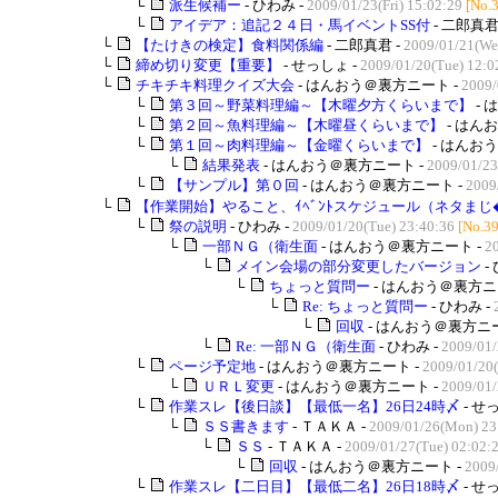
└
派生候補ー
- ひわみ -
2009/01/23(Fri) 15:02:29
[No.
└
アイデア：追記２４日・馬イベントSS付
- 二郎真君
└
【たけきの検定】食料関係編
- 二郎真君 -
2009/01/21(We
└
締め切り変更【重要】
- せっしょ -
2009/01/20(Tue) 12:0
└
チキチキ料理クイズ大会
- はんおう＠裏方ニート -
2009/
└
第３回～野菜料理編～【木曜夕方くらいまで】
- 
└
第２回～魚料理編～【木曜昼くらいまで】
- はん
└
第１回～肉料理編～【金曜くらいまで】
- はんお
└
結果発表
- はんおう＠裏方ニート -
2009/01/23
└
【サンプル】第０回
- はんおう＠裏方ニート -
2009
└
【作業開始】やること、ｲﾍﾞﾝﾄスケジュール（ネタまじ�.
└
祭の説明
- ひわみ -
2009/01/20(Tue) 23:40:36
[No.3
└
一部ＮＧ（衛生面
- はんおう＠裏方ニート -
2
└
メイン会場の部分変更したバージョン
-
└
ちょっと質問ー
- はんおう＠裏方ニ
└
Re: ちょっと質問ー
- ひわみ -
└
回収
- はんおう＠裏方ニー
└
Re: 一部ＮＧ（衛生面
- ひわみ -
2009/01/
└
ページ予定地
- はんおう＠裏方ニート -
2009/01/20(
└
ＵＲＬ変更
- はんおう＠裏方ニート -
2009/01/
└
作業スレ【後日談】【最低一名】26日24時〆
- せ
└
ＳＳ書きます
- ＴＡＫＡ -
2009/01/26(Mon) 23
└
ＳＳ
- ＴＡＫＡ -
2009/01/27(Tue) 02:02:
└
回収
- はんおう＠裏方ニート -
2009
└
作業スレ【二日目】【最低二名】26日18時〆
- せ