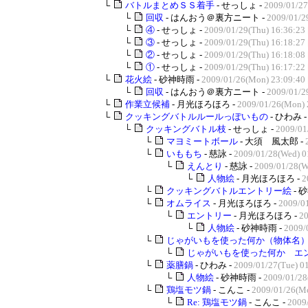
└
バトルまとめＳＳ着手
- せっしょ -
2009/01/27
└
回収
- はんおう＠裏方ニート -
2009/01/2
└
④
- せっしょ -
2009/01/29(Thu) 16:36:23
└
③
- せっしょ -
2009/01/29(Thu) 16:18:27
└
②
- せっしょ -
2009/01/29(Thu) 16:18:08
└
①
- せっしょ -
2009/01/29(Thu) 16:17:22
└
花火絵
- 砂神時雨 -
2009/01/26(Mon) 23:09:40
└
回収
- はんおう＠裏方ニート -
2009/01/2
└
作業立候補
- 月光ほろほろ -
2009/01/26(Mon) 
└
クッキングバトルルールっぽいもの
- ひわみ 
└
クッキングバトル枝
- せっしょ -
2009/01
└
マヨミートボール
- 大須 風太郎 -
└
いももち
- 慈詠 -
2009/01/28(Wed) 0
└
えんとり
- 慈詠 -
2009/01/28(W
└
人物絵
- 月光ほろほろ -
2
└
クッキングバトルエントリー絵
- 
└
オムライス
- 月光ほろほろ -
2009/01
└
エントリー
- 月光ほろほろ -
20
└
人物絵
- 砂神時雨 -
2009/
└
じゃがいもを使った何か（物体名
└
じゃがいもを使った何か エ
└
薬膳鍋
- ひわみ -
2009/01/27(Tue) 0
└
人物絵
- 砂神時雨 -
2009/01/28
└
鶏塩モツ鍋
- こんこ -
2009/01/26(Mo
└
Re: 鶏塩モツ鍋
- こんこ -
2009