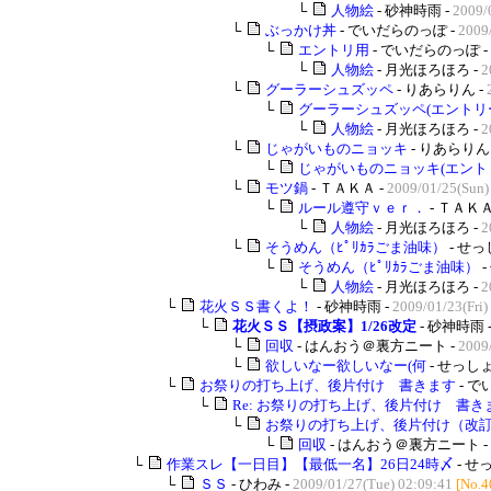
└
人物絵
- 砂神時雨 -
2009/
└
ぶっかけ丼
- でいだらのっぽ -
2009
└
エントリ用
- でいだらのっぽ -
└
人物絵
- 月光ほろほろ -
2
└
グーラーシュズッペ
- りあらりん -
└
グーラーシュズッペ(エントリ
└
人物絵
- 月光ほろほろ -
2
└
じゃがいものニョッキ
- りあらりん 
└
じゃがいものニョッキ(エント
└
モツ鍋
- ＴＡＫＡ -
2009/01/25(Sun)
└
ルール遵守ｖｅｒ．
- ＴＡＫＡ
└
人物絵
- 月光ほろほろ -
2
└
そうめん（ﾋﾟﾘｶﾗごま油味）
- せっ
└
そうめん（ﾋﾟﾘｶﾗごま油味）
-
└
人物絵
- 月光ほろほろ -
2
└
花火ＳＳ書くよ！
- 砂神時雨 -
2009/01/23(Fri)
└
花火ＳＳ【摂政案】1/26改定
- 砂神時雨 
└
回収
- はんおう＠裏方ニート -
2009
└
欲しいなー欲しいなー(何
- せっしょ
└
お祭りの打ち上げ、後片付け 書きます
- で
└
Re: お祭りの打ち上げ、後片付け 書き
└
お祭りの打ち上げ、後片付け（改
└
回収
- はんおう＠裏方ニート -
└
作業スレ【一日目】【最低一名】26日24時〆
- せ
└
ＳＳ
- ひわみ -
2009/01/27(Tue) 02:09:41
[No.4