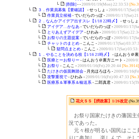
└
[削除]
- -
2009/01/19(Mon) 22:33:53
[No.3
└
３．作業員募集【要確認】
- せっしょ -
2009/01/17(Sat) 
└
作業員立候補
- でいだらのっぽ -
2009/01/17(Sat) 21
└
２．なんかアイデア出すスレ【1/18 22時〆】
- せっしょ 
└
アイデア…かなあ
- でいだらのっぽ -
2009/01/17(Sa
└
とりあえずアイデア
- ひわみ -
2009/01/17(Sat) 22:3
└
お祭りの主題提案
- でいだらのっぽ -
2009/01/17(Sa
└
チャットのまとめ
- こんこ -
2009/01/17(Sat) 03:37:
└
疑問点まとめ
- こんこ -
2009/01/17(Sat) 03:53
└
１．やることを決める枝【1/16 21時〆】
- はんおう＠裏
└
医療とーお祭りー
- はんおう＠裏方ニート -
2009/01
└
お祭り
- こんこ -
2009/01/16(Fri) 20:20:44
[No.3914]
└
たけきの仮面舞踏会
- 月光ほろほろ -
2009/01/16(Fr
└
攻撃重視で
- ひわみ -
2009/01/16(Fri) 00:47:33
[No.
└
医療系＆軍事系＆輸送系
- 二郎真君 -
2009/01/15(Th
花火ＳＳ【摂政案】1/26改定
(No.
お祭り国家たけきの藩国主催
況であった。
元々根が明るい国民はここ
りに参加し、楽しんで、そし