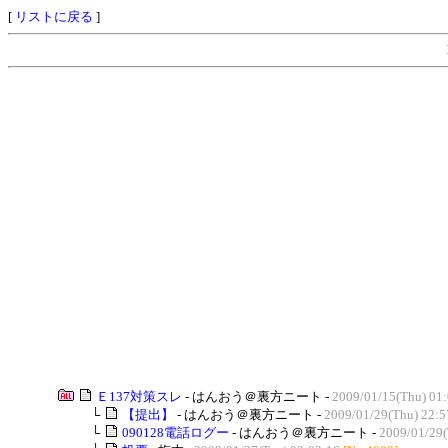
[
リストに戻る
]
Ｅ137対策スレ
- はんおう＠裏方ニート -
2009/01/15(Thu) 01
└
【提出】
- はんおう＠裏方ニート -
2009/01/29(Thu) 22:5
└
090128電話ログー
- はんおう＠裏方ニート -
2009/01/29(