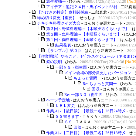
└
派生候補ー
- ひわみ -
2009/01/23(Fri) 15:02:29
[No.
└
アイデア：追記２４日・馬イベントSS付
- 二郎真君
└
【たけきの検定】食料関係編
- 二郎真君 -
2009/01/21(We
└
締め切り変更【重要】
- せっしょ -
2009/01/20(Tue) 12:0
└
チキチキ料理クイズ大会
- はんおう＠裏方ニート -
2009/
└
第３回～野菜料理編～【木曜夕方くらいまで】
- 
└
第２回～魚料理編～【木曜昼くらいまで】
- はん
└
第１回～肉料理編～【金曜くらいまで】
- はんお
└
結果発表
- はんおう＠裏方ニート -
2009/01/23
└
【サンプル】第０回
- はんおう＠裏方ニート -
2009
└
【作業開始】やること、ｲﾍﾞﾝﾄスケジュール（ネタまじ�.
└
祭の説明
- ひわみ -
2009/01/20(Tue) 23:40:36
[No.3
└
一部ＮＧ（衛生面
- はんおう＠裏方ニート -
2
└
メイン会場の部分変更したバージョン
-
└
ちょっと質問ー
- はんおう＠裏方ニ
└
Re: ちょっと質問ー
- ひわみ -
└
回収
- はんおう＠裏方ニー
└
Re: 一部ＮＧ（衛生面
- ひわみ -
2009/01/
└
ページ予定地
- はんおう＠裏方ニート -
2009/01/20(
└
ＵＲＬ変更
- はんおう＠裏方ニート -
2009/01/
└
作業スレ【後日談】【最低一名】26日24時〆
- せ
└
ＳＳ書きます
- ＴＡＫＡ -
2009/01/26(Mon) 23
└
ＳＳ
- ＴＡＫＡ -
2009/01/27(Tue) 02:02:
└
回収
- はんおう＠裏方ニート -
2009
└
作業スレ【二日目】【最低二名】26日18時〆
- せ