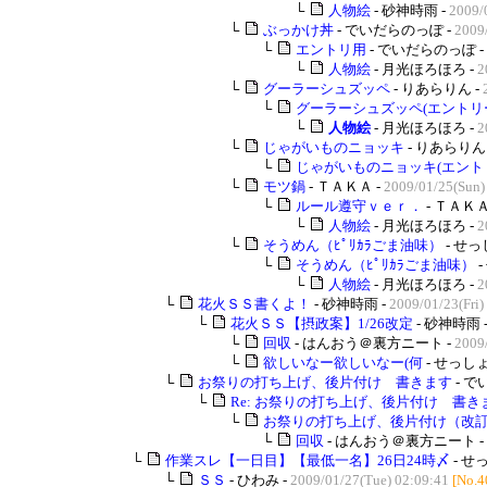
└
人物絵
- 砂神時雨 -
2009/
└
ぶっかけ丼
- でいだらのっぽ -
2009
└
エントリ用
- でいだらのっぽ -
└
人物絵
- 月光ほろほろ -
2
└
グーラーシュズッペ
- りあらりん -
└
グーラーシュズッペ(エントリ
└
人物絵
- 月光ほろほろ -
2
└
じゃがいものニョッキ
- りあらりん 
└
じゃがいものニョッキ(エント
└
モツ鍋
- ＴＡＫＡ -
2009/01/25(Sun)
└
ルール遵守ｖｅｒ．
- ＴＡＫＡ
└
人物絵
- 月光ほろほろ -
2
└
そうめん（ﾋﾟﾘｶﾗごま油味）
- せっ
└
そうめん（ﾋﾟﾘｶﾗごま油味）
-
└
人物絵
- 月光ほろほろ -
2
└
花火ＳＳ書くよ！
- 砂神時雨 -
2009/01/23(Fri)
└
花火ＳＳ【摂政案】1/26改定
- 砂神時雨 
└
回収
- はんおう＠裏方ニート -
2009
└
欲しいなー欲しいなー(何
- せっしょ
└
お祭りの打ち上げ、後片付け 書きます
- で
└
Re: お祭りの打ち上げ、後片付け 書き
└
お祭りの打ち上げ、後片付け（改
└
回収
- はんおう＠裏方ニート -
└
作業スレ【一日目】【最低一名】26日24時〆
- せ
└
ＳＳ
- ひわみ -
2009/01/27(Tue) 02:09:41
[No.4