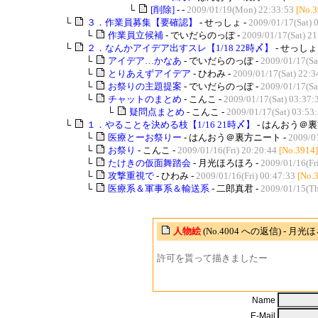
└
[削除]
- -
2009/01/19(Mon) 22:33:53
[No.3
└
３．作業員募集【要確認】
- せっしょ -
2009/01/17(Sat) 
└
作業員立候補
- でいだらのっぽ -
2009/01/17(Sat) 21
└
２．なんかアイデア出すスレ【1/18 22時〆】
- せっしょ 
└
アイデア…かなあ
- でいだらのっぽ -
2009/01/17(Sa
└
とりあえずアイデア
- ひわみ -
2009/01/17(Sat) 22:3
└
お祭りの主題提案
- でいだらのっぽ -
2009/01/17(Sa
└
チャットのまとめ
- こんこ -
2009/01/17(Sat) 03:37:
└
疑問点まとめ
- こんこ -
2009/01/17(Sat) 03:53
└
１．やることを決める枝【1/16 21時〆】
- はんおう＠裏
└
医療とーお祭りー
- はんおう＠裏方ニート -
2009/01
└
お祭り
- こんこ -
2009/01/16(Fri) 20:20:44
[No.3914]
└
たけきの仮面舞踏会
- 月光ほろほろ -
2009/01/16(Fr
└
攻撃重視で
- ひわみ -
2009/01/16(Fri) 00:47:33
[No.
└
医療系＆軍事系＆輸送系
- 二郎真君 -
2009/01/15(Th
人物絵
(No.4004 への返信) - 月
許可を貰って描きましたー
Name
E-Mail