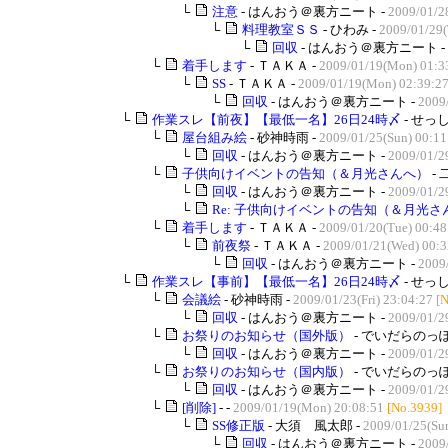
└
注意
- はんおう＠裏方ニート -
2009/01/2
└
料理教室ＳＳ
- ひわみ -
2009/01/29(
└
回収
- はんおう＠裏方ニート -
└
着手します
- ＴＡＫＡ -
2009/01/19(Mon) 01:3
└
SS
- ＴＡＫＡ -
2009/01/19(Mon) 02:39:2
└
回収
- はんおう＠裏方ニート -
2009
└
作業スレ【前夜】【最低一名】26日24時〆
- せっし
└
屋台組み絵
- 砂神時雨 -
2009/01/25(Sun) 00:11
└
回収
- はんおう＠裏方ニート -
2009/01/2
└
子供向けイベントの告知（＆月光さんへ）
- 
└
回収
- はんおう＠裏方ニート -
2009/01/2
└
Re: 子供向けイベントの告知（＆月光さ
└
着手します
- ＴＡＫＡ -
2009/01/20(Tue) 00:48
└
前夜祭
- ＴＡＫＡ -
2009/01/21(Wed) 00:3
└
回収
- はんおう＠裏方ニート -
2009
└
作業スレ【事前】【最低一名】26日24時〆
- せっし
└
会議絵
- 砂神時雨 -
2009/01/23(Fri) 23:04:27
[
└
回収
- はんおう＠裏方ニート -
2009/01/2
└
お祭りのお知らせ（国外版）
- でいだらのっぽ
└
回収
- はんおう＠裏方ニート -
2009/01/2
└
お祭りのお知らせ（国内版）
- でいだらのっぽ
└
回収
- はんおう＠裏方ニート -
2009/01/2
└
[削除]
- -
2009/01/19(Mon) 20:08:51
[No.3939]
└
SS修正版
- 大須 風太郎 -
2009/01/25(Su
└
回収
- はんおう＠裏方ニート -
2009