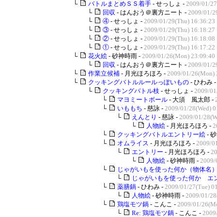
└
バトルまとめＳＳ着手
- せっしょ -
2009/01/27
└
回収
- はんおう＠裏方ニート -
2009/01/2
└
④
- せっしょ -
2009/01/29(Thu) 16:36:23
└
③
- せっしょ -
2009/01/29(Thu) 16:18:27
└
②
- せっしょ -
2009/01/29(Thu) 16:18:08
└
①
- せっしょ -
2009/01/29(Thu) 16:17:22
└
花火絵
- 砂神時雨 -
2009/01/26(Mon) 23:09:40
└
回収
- はんおう＠裏方ニート -
2009/01/2
└
作業立候補
- 月光ほろほろ -
2009/01/26(Mon) 
└
クッキングバトルルールっぽいもの
- ひわみ 
└
クッキングバトル枝
- せっしょ -
2009/01
└
マヨミートボール
- 大須 風太郎 -
└
いももち
- 慈詠 -
2009/01/28(Wed) 0
└
えんとり
- 慈詠 -
2009/01/28(W
└
人物絵
- 月光ほろほろ -
2
└
クッキングバトルエントリー絵
- 
└
オムライス
- 月光ほろほろ -
2009/01
└
エントリー
- 月光ほろほろ -
20
└
人物絵
- 砂神時雨 -
2009/
└
じゃがいもを使った何か（物体名
└
じゃがいもを使った何か エ
└
薬膳鍋
- ひわみ -
2009/01/27(Tue) 0
└
人物絵
- 砂神時雨 -
2009/01/28
└
鶏塩モツ鍋
- こんこ -
2009/01/26(Mo
└
Re: 鶏塩モツ鍋
- こんこ -
2009