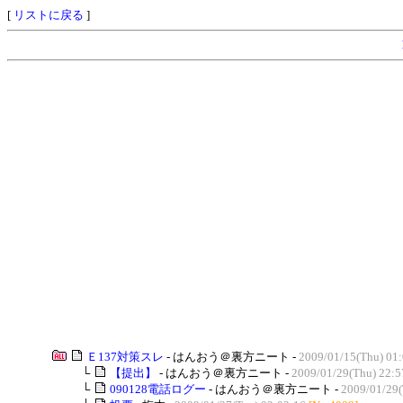
[
リストに戻る
]
Ｅ137対策スレ
- はんおう＠裏方ニート -
2009/01/15(Thu) 01
└
【提出】
- はんおう＠裏方ニート -
2009/01/29(Thu) 22:5
└
090128電話ログー
- はんおう＠裏方ニート -
2009/01/29(