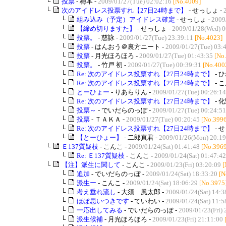
└
投票
- 梅本 -
2009/01/27(Tue) 02:02:16
[No.4009]
└
次のアイドレス投票すれ【27日24時まで】
- せっしょ -
└
組み込み（予定）アイドレス確定
- せっしょ -
2009
└
【締め切りますた】
- せっしょ -
2009/01/28(Wed) 0
└
投票。
- 慈詠 -
2009/01/27(Tue) 23:39:11
[No.4023]
└
投票
- はんおう＠裏方ニート -
2009/01/27(Tue) 03:
└
投票
- 月光ほろほろ -
2009/01/27(Tue) 01:43:35
[No
└
投票。
- 竹戸 初 -
2009/01/27(Tue) 00:39:31
[No.400
└
Re: 次のアイドレス投票すれ【27日24時まで】
- 
└
Re: 次のアイドレス投票すれ【27日24時まで】
- 
└
とーひょー
- りあらりん -
2009/01/27(Tue) 00:26:14
└
Re: 次のアイドレス投票すれ【27日24時まで】
- 化
└
投票～
- でいだらのっぽ -
2009/01/27(Tue) 00:24:51
└
投票
- ＴＡＫＡ -
2009/01/27(Tue) 00:20:45
[No.3996
└
Re: 次のアイドレス投票すれ【27日24時まで】
- 
└
【とーひょー】
- 二郎真君 -
2009/01/26(Mon) 20:19
└
Ｅ137質疑枝
- こんこ -
2009/01/24(Sat) 01:41:48
[No.3969
└
Re: Ｅ137質疑枝
- こんこ -
2009/01/24(Sat) 01:47:42
└
【注】派生に関して
- こんこ -
2009/01/23(Fri) 03:20:09
[
└
追加
- でいだらのっぽ -
2009/01/24(Sat) 18:33:20
[N
└
派生ー
- こんこ -
2009/01/24(Sat) 18:06:29
[No.3975
└
考え垂れ流し
- 大須 風太郎 -
2009/01/24(Sat) 14:3
└
ほぼ思いつきです
- ていわい -
2009/01/24(Sat) 11:5
└
一応出してみる
- でいだらのっぽ -
2009/01/23(Fri) 
└
派生候補
- 月光ほろほろ -
2009/01/23(Fri) 21:11:00