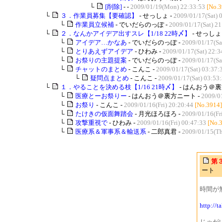
└
[削除]
- -
2009/01/19(Mon) 22:33:53
[No.3
└
３．作業員募集【要確認】
- せっしょ -
2009/01/17(Sat) 
└
作業員立候補
- でいだらのっぽ -
2009/01/17(Sat) 21
└
２．なんかアイデア出すスレ【1/18 22時〆】
- せっしょ 
└
アイデア…かなあ
- でいだらのっぽ -
2009/01/17(Sa
└
とりあえずアイデア
- ひわみ -
2009/01/17(Sat) 22:3
└
お祭りの主題提案
- でいだらのっぽ -
2009/01/17(Sa
└
チャットのまとめ
- こんこ -
2009/01/17(Sat) 03:37:
└
疑問点まとめ
- こんこ -
2009/01/17(Sat) 03:53
└
１．やることを決める枝【1/16 21時〆】
- はんおう＠裏
└
医療とーお祭りー
- はんおう＠裏方ニート -
2009/01
└
お祭り
- こんこ -
2009/01/16(Fri) 20:20:44
[No.3914]
└
たけきの仮面舞踏会
- 月光ほろほろ -
2009/01/16(Fr
└
攻撃重視で
- ひわみ -
2009/01/16(Fri) 00:47:33
[No.
└
医療系＆軍事系＆輸送系
- 二郎真君 -
2009/01/15(Th
第
ート
時間が
http://t
じゃが