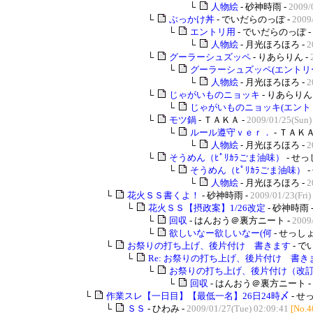
└
人物絵
- 砂神時雨 -
2009/
└
ぶっかけ丼
- でいだらのっぽ -
2009
└
エントリ用
- でいだらのっぽ -
└
人物絵
- 月光ほろほろ -
2
└
グーラーシュズッペ
- りあらりん -
└
グーラーシュズッペ(エントリ
└
人物絵
- 月光ほろほろ -
2
└
じゃがいものニョッキ
- りあらりん 
└
じゃがいものニョッキ(エント
└
モツ鍋
- ＴＡＫＡ -
2009/01/25(Sun)
└
ルール遵守ｖｅｒ．
- ＴＡＫＡ
└
人物絵
- 月光ほろほろ -
2
└
そうめん（ﾋﾟﾘｶﾗごま油味）
- せっ
└
そうめん（ﾋﾟﾘｶﾗごま油味）
-
└
人物絵
- 月光ほろほろ -
2
└
花火ＳＳ書くよ！
- 砂神時雨 -
2009/01/23(Fri)
└
花火ＳＳ【摂政案】1/26改定
- 砂神時雨 
└
回収
- はんおう＠裏方ニート -
2009
└
欲しいなー欲しいなー(何
- せっしょ
└
お祭りの打ち上げ、後片付け 書きます
- で
└
Re: お祭りの打ち上げ、後片付け 書き
└
お祭りの打ち上げ、後片付け（改
└
回収
- はんおう＠裏方ニート -
└
作業スレ【一日目】【最低一名】26日24時〆
- せ
└
ＳＳ
- ひわみ -
2009/01/27(Tue) 02:09:41
[No.4