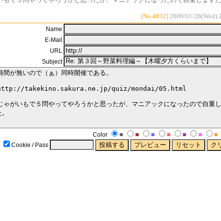
[No.4032]
2009/01/28(Wed) 
Name
E-Mail
URL
Subject
■
■
■
■
■
■
■
Color
Cookie / Pass