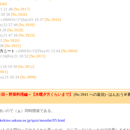
940]
01:21:48
[No.3917]
:50:58
[No.3926]
-
2009/01/17(Sat) 01:10:37
[No.3916]
t) 22:57:49
[No.3929]
4:28
[No.3928]
t) 21:47:26
[No.3925]
31
[No.3920]
:38
[No.3921]
方ニート -
2009/01/15(Thu) 01:12:04
[No.3894]
/16(Fri) 21:19:52
[No.3915]
i) 18:19:59
[No.3912]
3901]
u) 21:56:34
[No.3898]
３回～野菜料理編～【木曜夕方くらいまで】
(No.3941 への返信) - はんおう
無いので（ぁ）同時開催である。
akekino.sakura.ne.jp/quiz/mondai/05.html
いもで５問やってやろうかと思ったが、マニアックになったので自重します