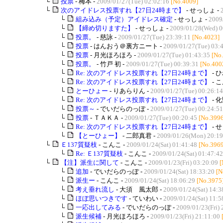
└
投票
- 梅本 -
2009/01/27(Tue) 02:02:16
[No.4009]
└
次のアイドレス投票すれ【27日24時まで】
- せっしょ -
└
組み込み（予定）アイドレス確定
- せっしょ -
2009
└
【締め切りますた】
- せっしょ -
2009/01/28(Wed) 0
└
投票。
- 慈詠 -
2009/01/27(Tue) 23:39:11
[No.4023]
└
投票
- はんおう＠裏方ニート -
2009/01/27(Tue) 03:
└
投票
- 月光ほろほろ -
2009/01/27(Tue) 01:43:35
[No
└
投票。
- 竹戸 初 -
2009/01/27(Tue) 00:39:31
[No.400
└
Re: 次のアイドレス投票すれ【27日24時まで】
- 
└
Re: 次のアイドレス投票すれ【27日24時まで】
- 
└
とーひょー
- りあらりん -
2009/01/27(Tue) 00:26:14
└
Re: 次のアイドレス投票すれ【27日24時まで】
- 化
└
投票～
- でいだらのっぽ -
2009/01/27(Tue) 00:24:51
└
投票
- ＴＡＫＡ -
2009/01/27(Tue) 00:20:45
[No.3996
└
Re: 次のアイドレス投票すれ【27日24時まで】
- 
└
【とーひょー】
- 二郎真君 -
2009/01/26(Mon) 20:19
└
Ｅ137質疑枝
- こんこ -
2009/01/24(Sat) 01:41:48
[No.3969
└
Re: Ｅ137質疑枝
- こんこ -
2009/01/24(Sat) 01:47:42
└
【注】派生に関して
- こんこ -
2009/01/23(Fri) 03:20:09
[
└
追加
- でいだらのっぽ -
2009/01/24(Sat) 18:33:20
[N
└
派生ー
- こんこ -
2009/01/24(Sat) 18:06:29
[No.3975
└
考え垂れ流し
- 大須 風太郎 -
2009/01/24(Sat) 14:3
└
ほぼ思いつきです
- ていわい -
2009/01/24(Sat) 11:5
└
一応出してみる
- でいだらのっぽ -
2009/01/23(Fri) 
└
派生候補
- 月光ほろほろ -
2009/01/23(Fri) 21:11:00