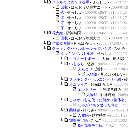
└
バトルまとめＳＳ着手
- せっしょ -
2009/01/27
└
回収
- はんおう＠裏方ニート -
2009/01/2
└
④
- せっしょ -
2009/01/29(Thu) 16:36:23
└
③
- せっしょ -
2009/01/29(Thu) 16:18:27
└
②
- せっしょ -
2009/01/29(Thu) 16:18:08
└
①
- せっしょ -
2009/01/29(Thu) 16:17:22
└
花火絵
- 砂神時雨 -
2009/01/26(Mon) 23:09:40
└
回収
- はんおう＠裏方ニート -
2009/01/2
└
作業立候補
- 月光ほろほろ -
2009/01/26(Mon) 
└
クッキングバトルルールっぽいもの
- ひわみ 
└
クッキングバトル枝
- せっしょ -
2009/01
└
マヨミートボール
- 大須 風太郎 -
└
いももち
- 慈詠 -
2009/01/28(Wed) 0
└
えんとり
- 慈詠 -
2009/01/28(W
└
人物絵
- 月光ほろほろ -
2
└
クッキングバトルエントリー絵
- 
└
オムライス
- 月光ほろほろ -
2009/01
└
エントリー
- 月光ほろほろ -
20
└
人物絵
- 砂神時雨 -
2009/
└
じゃがいもを使った何か（物体名
└
じゃがいもを使った何か エ
└
薬膳鍋
- ひわみ -
2009/01/27(Tue) 0
└
人物絵
- 砂神時雨 -
2009/01/28
└
鶏塩モツ鍋
- こんこ -
2009/01/26(Mo
└
Re: 鶏塩モツ鍋
- こんこ -
2009