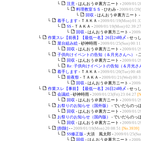
└
注意
- はんおう＠裏方ニート -
2009/01/2
└
料理教室ＳＳ
- ひわみ -
2009/01/29(
└
回収
- はんおう＠裏方ニート -
└
着手します
- ＴＡＫＡ -
2009/01/19(Mon) 01:3
└
SS
- ＴＡＫＡ -
2009/01/19(Mon) 02:39:2
└
回収
- はんおう＠裏方ニート -
2009
└
作業スレ【前夜】【最低一名】26日24時〆
- せっし
└
屋台組み絵
- 砂神時雨 -
2009/01/25(Sun) 00:11
└
回収
- はんおう＠裏方ニート -
2009/01/2
└
子供向けイベントの告知（＆月光さんへ）
- 
└
回収
- はんおう＠裏方ニート -
2009/01/2
└
Re: 子供向けイベントの告知（＆月光さ
└
着手します
- ＴＡＫＡ -
2009/01/20(Tue) 00:48
└
前夜祭
- ＴＡＫＡ -
2009/01/21(Wed) 00:3
└
回収
- はんおう＠裏方ニート -
2009
└
作業スレ【事前】【最低一名】26日24時〆
- せっし
└
会議絵
- 砂神時雨 -
2009/01/23(Fri) 23:04:27
[
└
回収
- はんおう＠裏方ニート -
2009/01/2
└
お祭りのお知らせ（国外版）
- でいだらのっぽ
└
回収
- はんおう＠裏方ニート -
2009/01/2
└
お祭りのお知らせ（国内版）
- でいだらのっぽ
└
回収
- はんおう＠裏方ニート -
2009/01/2
└
[削除]
- -
2009/01/19(Mon) 20:08:51
[No.3939]
└
SS修正版
- 大須 風太郎 -
2009/01/25(Su
└
回収
- はんおう＠裏方ニート -
2009