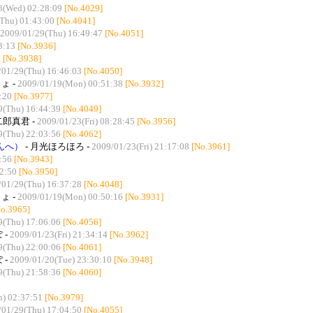
8(Wed) 02:28:09
[No.4029]
Thu) 01:43:00
[No.4041]
2009/01/29(Thu) 16:49:47
[No.4051]
3:13
[No.3936]
7
[No.3938]
/01/29(Thu) 16:46:03
[No.4050]
ょ -
2009/01/19(Mon) 00:51:38
[No.3932]
:20
[No.3977]
9(Thu) 16:44:39
[No.4049]
二郎真君 -
2009/01/23(Fri) 08:28:45
[No.3956]
9(Thu) 22:03:56
[No.4062]
んへ）
- 月光ほろほろ -
2009/01/23(Fri) 21:17:08
[No.3961]
:56
[No.3943]
2:50
[No.3950]
/01/29(Thu) 16:37:28
[No.4048]
ょ -
2009/01/19(Mon) 00:50:16
[No.3931]
No.3965]
9(Thu) 17:06:06
[No.4056]
 -
2009/01/23(Fri) 21:34:14
[No.3962]
9(Thu) 22:00:06
[No.4061]
 -
2009/01/20(Tue) 23:30:10
[No.3948]
9(Thu) 21:58:36
[No.4060]
n) 02:37:51
[No.3979]
/01/29(Thu) 17:04:50
[No.4055]