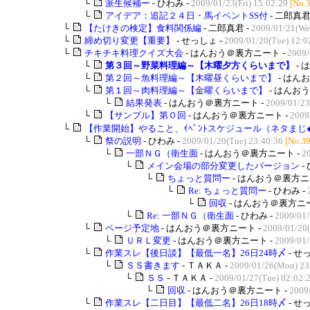
└
派生候補ー
- ひわみ -
2009/01/23(Fri) 15:02:29
[No.
└
アイデア：追記２４日・馬イベントSS付
- 二郎真君
└
【たけきの検定】食料関係編
- 二郎真君 -
2009/01/21(We
└
締め切り変更【重要】
- せっしょ -
2009/01/20(Tue) 12:0
└
チキチキ料理クイズ大会
- はんおう＠裏方ニート -
2009/
└
第３回～野菜料理編～【木曜夕方くらいまで】
- 
└
第２回～魚料理編～【木曜昼くらいまで】
- はん
└
第１回～肉料理編～【金曜くらいまで】
- はんお
└
結果発表
- はんおう＠裏方ニート -
2009/01/23
└
【サンプル】第０回
- はんおう＠裏方ニート -
2009
└
【作業開始】やること、ｲﾍﾞﾝﾄスケジュール（ネタまじ�.
└
祭の説明
- ひわみ -
2009/01/20(Tue) 23:40:36
[No.3
└
一部ＮＧ（衛生面
- はんおう＠裏方ニート -
2
└
メイン会場の部分変更したバージョン
-
└
ちょっと質問ー
- はんおう＠裏方ニ
└
Re: ちょっと質問ー
- ひわみ -
└
回収
- はんおう＠裏方ニー
└
Re: 一部ＮＧ（衛生面
- ひわみ -
2009/01/
└
ページ予定地
- はんおう＠裏方ニート -
2009/01/20(
└
ＵＲＬ変更
- はんおう＠裏方ニート -
2009/01/
└
作業スレ【後日談】【最低一名】26日24時〆
- せ
└
ＳＳ書きます
- ＴＡＫＡ -
2009/01/26(Mon) 23
└
ＳＳ
- ＴＡＫＡ -
2009/01/27(Tue) 02:02:
└
回収
- はんおう＠裏方ニート -
2009
└
作業スレ【二日目】【最低二名】26日18時〆
- せ