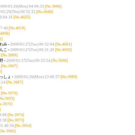
2009/01/26(Mon) 04:09:33
[No.3986]
/01/29(Thu) 00:52:52
[No.4040]
0:04:31
[No.4025]
47:46
[No.4018]
.4008]
2]
ひわみ -
2009/01/27(Tue) 00:32:04
[No.4001]
こんこ -
2009/01/27(Tue) 00:31:29
[No.4000]
[No.3999]
野 -
2009/01/27(Tue) 00:25:54
[No.3998]
[No.3997]
]
せっしょ -
2009/01/26(Mon) 23:06:57
[No.3989]
:24
[No.3987]
]
[No.3970]
No.3955]
o.3976]
]
8:08
[No.3974]
8:38
[No.3973]
21:40:54
[No.3964]
[No.3960]