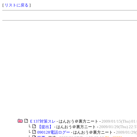
[
リストに戻る
]
Ｅ137対策スレ
- はんおう＠裏方ニート -
2009/01/15(Thu) 01
└
【提出】
- はんおう＠裏方ニート -
2009/01/29(Thu) 22:5
└
090128電話ログー
- はんおう＠裏方ニート -
2009/01/29(