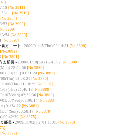
918]
07:18
[No.3911]
1:53:11
[No.3910]
[No.3904]
58:53
[No.3903]
[No.3900]
:13:54
[No.3899]
1
[No.3897]
＠裏方ニート -
2009/01/15(Thu) 02:14:31
[No.3896]
[No.3892]
0
[No.3891]
 うま部長 -
2009/01/10(Sat) 16:41:02
[No.3889]
(Mon) 22:52:50
[No.3880]
/01/08(Thu) 03:31:29
[No.3885]
/08(Thu) 18:28:21
[No.3886]
/01/08(Thu) 21:10:36
[No.3887]
1/08(Thu) 21:46:13
[No.3888]
/01/07(Wed) 02:52:36
[No.3882]
/01/07(Wed) 03:06:14
[No.3883]
ue) 01:34:22
[No.3881]
01/04(Sun) 00:58:17
[No.3878]
t) 09:42:39
[No.3875]
うま部長 -
2009/01/02(Fri) 01:11:05
[No.3870]
73]
[No.3872]