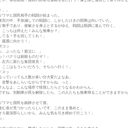
！」」
リワマヒ国民相手の戦闘が始まった。
迷宮の中、手加減しての戦闘に、しかしたけきの部隊は向いていた。
り無手であり、俊敏さを身上とするがゆえ、戦闘は順調に進んで行く。
、こっちは抑えた！みんな無事か？」
してる！手を回してくれ！」
、援護に向かう！」
ボコッ
っ、ぶったな！親父に…」
っ！パクリは銃殺ものだぞ！」
…左方に新たな集団発見！」
、ここはもういいだろう。そちらへ行く！」
ドスッ
るっていっても人数が多い分大変だよなあ」
、攻撃をあしらいながらですからね、っと」
すんなよ、こんな場所で怪我したらどうなるかわからん」
ですね、別動隊が罠を解除したら、この人たちも無事帰ることができますか
」
リワマヒ国民を鎮静させて後。
進む道が見つかったらしいです、このまま進めと」
そろ最深部らしいから、みんな気を引き締めて行こう！」
っ」
」