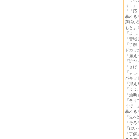
う！」
「「応
暴れる
薄暗い
もとよ
「よし
「苦戦
「了解
ドカッ
「痛え
「誰だ
「さげ
「よし
バキッ
「抑え
「ええ
「油断
「そう
まで…
暴れる
「先へ
「そろ
「はい
「了解