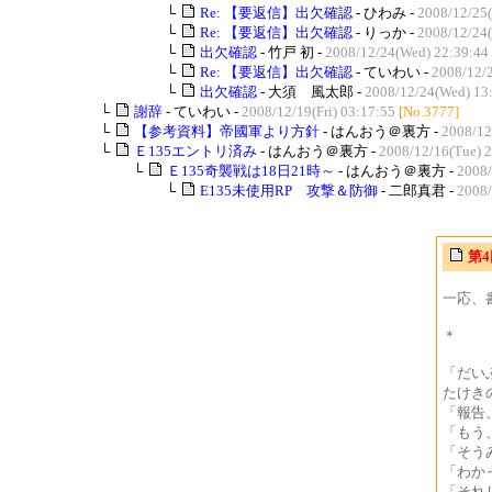
└
Re: 【要返信】出欠確認
- ひわみ -
2008/12/25(
└
Re: 【要返信】出欠確認
- りっか -
2008/12/24
└
出欠確認
- 竹戸 初 -
2008/12/24(Wed) 22:39:44
└
Re: 【要返信】出欠確認
- ていわい -
2008/12/
└
出欠確認
- 大須 風太郎 -
2008/12/24(Wed) 13
└
謝辞
- ていわい -
2008/12/19(Fri) 03:17:55
[No.3777]
└
【参考資料】帝國軍より方針
- はんおう＠裏方 -
2008/12
└
Ｅ135エントリ済み
- はんおう＠裏方 -
2008/12/16(Tue) 
└
Ｅ135奇襲戦は18日21時～
- はんおう＠裏方 -
2008/
└
E135未使用RP 攻撃＆防御
- 二郎真君 -
2008/
第4
一応、
＊
「だい
たけき
「報告
「もう
「そう
「わか
「それ