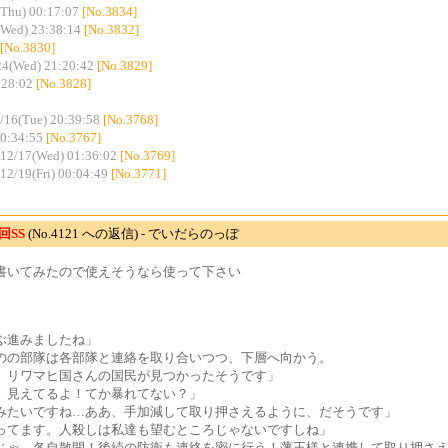
Thu) 00:17:07
[No.3834]
(Wed) 23:38:14
[No.3832]
[No.3830]
24(Wed) 21:20:42
[No.3829]
:28:02
[No.3828]
/16(Tue) 20:39:58
[No.3768]
20:34:55
[No.3767]
12/17(Wed) 01:36:02
[No.3769]
12/19(Fri) 00:04:49
[No.3771]
回SS
(No.4121 への返信) - でいだらのっぽ
書いてみたので使えそうなら使って下さい
ぶ進みましたね」
のの部隊は各部隊と連絡を取り合いつつ、下層へ向かう。
、リワマヒ国さんの国民が見つかったそうです」
、見えてるよ！てか暴れてない？」
みたいですね…ああ、手加減して取り押さえるように、だそうです」
ってます。人殺しは私達も望むところじゃないですしね」
じゃ、各自散開！後続の防衛も連絡を密に行う！藩王様と連携して取り押さ