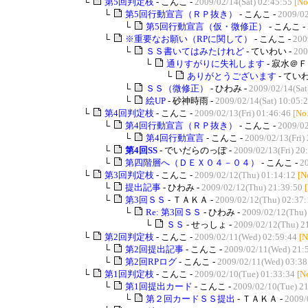
└
第5回判定枝
- こんこ -
2009/02/14(Sat) 02:45:55
[No
└
第5回行動宣言（ＲＰ抜き）
- こんこ -
2009/02
└
第5回行動宣言（仮・微修正）
- こんこ -
└
※重要なお願い（RPに関して）
- こんこ -
200
└
ＳＳ書いてはみたけれど
- ていわい -
200
└
通りすがりに失礼します
- 寂水＠Ｆ
└
ありがとうございます
- ていわ
└
ＳＳ（微修正）
- ひわみ -
2009/02/14(Sat
└
絵UP
- 砂神時雨 -
2009/02/14(Sat) 10:05:
└
第4回判定枝
- こんこ -
2009/02/13(Fri) 01:46:46
[No
└
第4回行動宣言（ＲＰ抜き）
- こんこ -
2009/02
└
第4回行動宣言
- こんこ -
2009/02/13(Fri)
└
第4回SS
- でいだらのっぽ -
2009/02/13(Fri) 20
└
第四階層へ（ＤＥＸ０４－０４）
- こんこ -
20
└
第3回判定枝
- こんこ -
2009/02/12(Thu) 01:14:12
[N
└
提出記事
- ひわみ -
2009/02/12(Thu) 21:39:50
└
第3回ＳＳ
- ＴＡＫＡ -
2009/02/12(Thu) 02:37:
└
Re: 第3回ＳＳ
- ひわみ -
2009/02/12(Thu)
└
ＳＳ
- せっしょ -
2009/02/12(Thu) 2
└
第2回判定枝
- こんこ -
2009/02/11(Wed) 02:59:44
[N
└
第2回提出記事
- こんこ -
2009/02/11(Wed) 21:
└
第2回RPログ
- こんこ -
2009/02/11(Wed) 03:38
└
第1回判定枝
- こんこ -
2009/02/10(Tue) 01:33:34
[N
└
第1回提出カード
- こんこ -
2009/02/10(Tue) 2
└
第２回カードＳＳ提出
- ＴＡＫＡ -
2009/