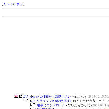
[
リストに戻る
]
馬とゆかいな仲間たち部隊用スレ
- 竹上木乃 -
2008/12/15(Mo
└
ＤＥＸ社リワマヒ遺跡封印戦
- はんおう＠裏方ニート -
2
└
勝手にエンドロール
- でいだらのっぽ -
2009/02/15(