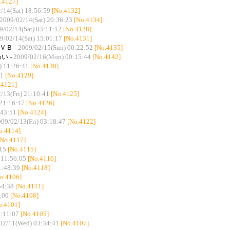
.4127]
/14(Sat) 18:56:59
[No.4132]
2009/02/14(Sat) 20:36:23
[No.4134]
9/02/14(Sat) 03:11:12
[No.4128]
9/02/14(Sat) 15:01:17
[No.4131]
ＶＢ -
2009/02/15(Sun) 00:22:52
[No.4135]
い -
2009/02/16(Mon) 00:15:44
[No.4142]
) 11:26:41
[No.4130]
21
[No.4129]
.4121]
/13(Fri) 21:10:41
[No.4125]
 21:16:17
[No.4126]
:43:51
[No.4124]
09/02/13(Fri) 03:18:47
[No.4122]
o.4114]
[No.4117]
15
[No.4115]
 11:56:05
[No.4116]
1:48:39
[No.4118]
o.4106]
54:38
[No.4111]
:00
[No.4108]
o.4101]
1:11:07
[No.4105]
02/11(Wed) 03:34:41
[No.4107]