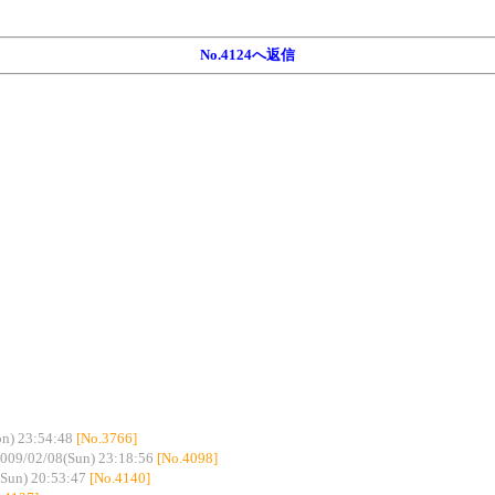
No.4124へ返信
n) 23:54:48
[No.3766]
009/02/08(Sun) 23:18:56
[No.4098]
Sun) 20:53:47
[No.4140]