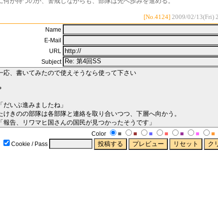
に何が待つのか、警戒しながらも、部隊は先へ歩みを進める。
[No.4124]
2009/02/13(Fri) 
Name
E-Mail
URL
Subject
■
■
■
■
■
■
■
Color
Cookie / Pass