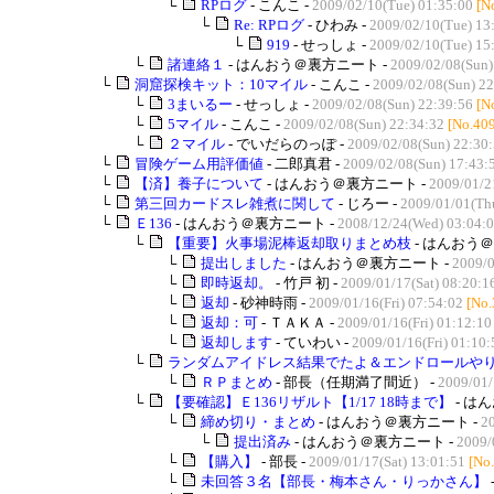
└
RPログ
- こんこ -
2009/02/10(Tue) 01:35:00
[N
└
Re: RPログ
- ひわみ -
2009/02/10(Tue) 13
└
919
- せっしょ -
2009/02/10(Tue) 15
└
諸連絡１
- はんおう＠裏方ニート -
2009/02/08(Sun)
└
洞窟探検キット：10マイル
- こんこ -
2009/02/08(Sun) 22
└
3まいるー
- せっしょ -
2009/02/08(Sun) 22:39:56
[N
└
5マイル
- こんこ -
2009/02/08(Sun) 22:34:32
[No.40
└
２マイル
- でいだらのっぽ -
2009/02/08(Sun) 22:30
└
冒険ゲーム用評価値
- 二郎真君 -
2009/02/08(Sun) 17:43:
└
【済】養子について
- はんおう＠裏方ニート -
2009/01/2
└
第三回カードスレ雑煮に関して
- じろー -
2009/01/01(Th
└
Ｅ136
- はんおう＠裏方ニート -
2008/12/24(Wed) 03:04:
└
【重要】火事場泥棒返却取りまとめ枝
- はんおう＠
└
提出しました
- はんおう＠裏方ニート -
2009/0
└
即時返却。
- 竹戸 初 -
2009/01/17(Sat) 08:20:1
└
返却
- 砂神時雨 -
2009/01/16(Fri) 07:54:02
[No.
└
返却：可
- ＴＡＫＡ -
2009/01/16(Fri) 01:12:10
└
返却します
- ていわい -
2009/01/16(Fri) 01:10:
└
ランダムアイドレス結果でたよ＆エンドロールやりま
└
ＲＰまとめ
- 部長（任期満了間近） -
2009/01/
└
【要確認】Ｅ136リザルト【1/17 18時まで】
- は
└
締め切り・まとめ
- はんおう＠裏方ニート -
20
└
提出済み
- はんおう＠裏方ニート -
2009/
└
【購入】
- 部長 -
2009/01/17(Sat) 13:01:51
[No
└
未回答３名【部長・梅本さん・りっかさん】