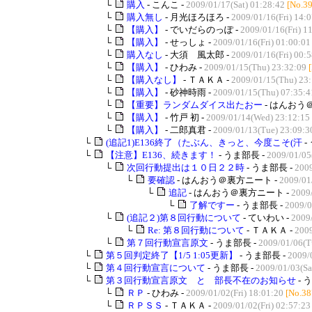
└
購入
- こんこ -
2009/01/17(Sat) 01:28:42
[No.3
└
購入無し
- 月光ほろほろ -
2009/01/16(Fri) 14:
└
【購入】
- でいだらのっぽ -
2009/01/16(Fri) 1
└
【購入】
- せっしょ -
2009/01/16(Fri) 01:00:01
└
購入なし
- 大須 風太郎 -
2009/01/16(Fri) 00:
└
【購入】
- ひわみ -
2009/01/15(Thu) 23:32:09
└
【購入なし】
- ＴＡＫＡ -
2009/01/15(Thu) 23
└
【購入】
- 砂神時雨 -
2009/01/15(Thu) 07:35:4
└
【重要】ランダムダイス出たおー
- はんおう
└
【購入】
- 竹戸 初 -
2009/01/14(Wed) 23:12:15
└
【購入】
- 二郎真君 -
2009/01/13(Tue) 23:09:3
└
(追記1)E136終了（たぶん、きっと、今度こそ(汗
-
└
【注意】E136、続きます！
- うま部長 -
2009/01/05
└
次回行動提出は１０日２２時
- うま部長 -
2009
└
要確認
- はんおう＠裏方ニート -
2009/01
└
追記
- はんおう＠裏方ニート -
2009
└
了解ですー
- うま部長 -
2009/0
└
(追記２)第８回行動について
- ていわい -
2009
└
Re: 第８回行動について
- ＴＡＫＡ -
2009
└
第７回行動宣言原文
- うま部長 -
2009/01/06(T
└
第５回判定終了【1/5 1:05更新】
- うま部長 -
2009/
└
第４回行動宣言について
- うま部長 -
2009/01/03(Sa
└
第３回行動宣言原文 と 部長不在のお知らせ
- 
└
ＲＰ
- ひわみ -
2009/01/02(Fri) 18:01:20
[No.38
└
ＲＰＳＳ
- ＴＡＫＡ -
2009/01/02(Fri) 02:57:23