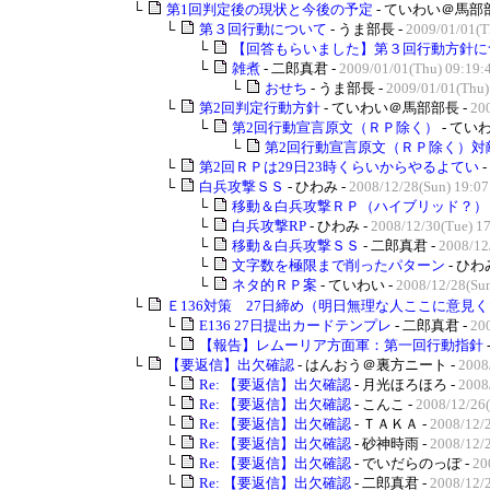
└
第1回判定後の現状と今後の予定
- ていわい＠馬部部
└
第３回行動について
- うま部長 -
2009/01/01(T
└
【回答もらいました】第３回行動方針に
└
雑煮
- 二郎真君 -
2009/01/01(Thu) 09:19:
└
おせち
- うま部長 -
2009/01/01(Thu)
└
第2回判定行動方針
- ていわい＠馬部部長 -
20
└
第2回行動宣言原文（ＲＰ除く）
- ていわ
└
第2回行動宣言原文（ＲＰ除く）対敵
└
第2回ＲＰは29日23時くらいからやるよてい
└
白兵攻撃ＳＳ
- ひわみ -
2008/12/28(Sun) 19:07
└
移動＆白兵攻撃ＲＰ（ハイブリッド？）
└
白兵攻撃RP
- ひわみ -
2008/12/30(Tue) 1
└
移動＆白兵攻撃ＳＳ
- 二郎真君 -
2008/12
└
文字数を極限まで削ったパターン
- ひわ
└
ネタ的ＲＰ案
- ていわい -
2008/12/28(Sun
└
Ｅ136対策 27日締め（明日無理な人ここに意見くだ
└
E136 27日提出カードテンプレ
- 二郎真君 -
200
└
【報告】レムーリア方面軍：第一回行動指針
└
【要返信】出欠確認
- はんおう＠裏方ニート -
2008
└
Re: 【要返信】出欠確認
- 月光ほろほろ -
2008
└
Re: 【要返信】出欠確認
- こんこ -
2008/12/26(
└
Re: 【要返信】出欠確認
- ＴＡＫＡ -
2008/12/2
└
Re: 【要返信】出欠確認
- 砂神時雨 -
2008/12/
└
Re: 【要返信】出欠確認
- でいだらのっぽ -
20
└
Re: 【要返信】出欠確認
- 二郎真君 -
2008/12/