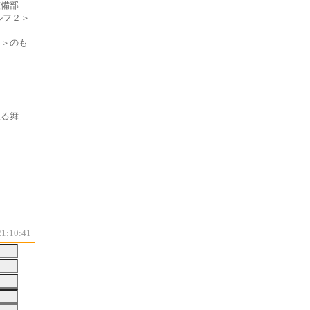
整備部
ルフ２＞
団＞のも
振る舞
21:10:41