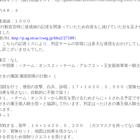
のＡＲ：４
達成値：１０００
回行動宣言時に達成値の記述を間違っていたため自首をし抜けていた分を足さ
ました
URL:
http://p.ag.etr.ac/cwtg.jp/bbs2/27189
）
、こちらの記述ミスにより、判定チームの皆様には多大な迷惑をおかけして
し訳ございませんでした。
修正：なし
ド中部隊：＜チーム：オンス２＞＜チーム：アルフ２＞＜王女親衛軍第一騎
けきの藩国 藩国部隊の行動＝｛
戦闘を行う，僧侶の攻撃、白兵、詠唱，１７＋１ｄ２０，３，５００（冒険
効果を現さない。自動的に不殺で扱う）
３１。＜チーム：オンス２＞から助言を受けるためさらに＋１される予定で
けきの藩王個人騎士団＞と協調して行います。判定は＜たけきの藩王個人騎
れます。
４→１
防戦する，装甲，１４＋１ｄ２０，０，２００ （ガスマスクを持ってない
２０、冒険セット、地図は効果を現さない）
３を切るため強制リクエストを受けます。