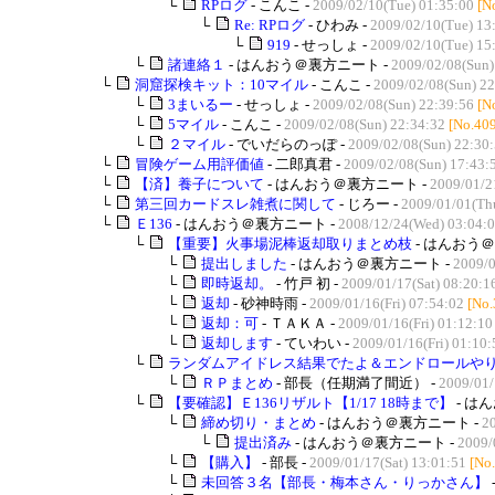
└
RPログ
- こんこ -
2009/02/10(Tue) 01:35:00
[N
└
Re: RPログ
- ひわみ -
2009/02/10(Tue) 13
└
919
- せっしょ -
2009/02/10(Tue) 15
└
諸連絡１
- はんおう＠裏方ニート -
2009/02/08(Sun)
└
洞窟探検キット：10マイル
- こんこ -
2009/02/08(Sun) 22
└
3まいるー
- せっしょ -
2009/02/08(Sun) 22:39:56
[N
└
5マイル
- こんこ -
2009/02/08(Sun) 22:34:32
[No.40
└
２マイル
- でいだらのっぽ -
2009/02/08(Sun) 22:30
└
冒険ゲーム用評価値
- 二郎真君 -
2009/02/08(Sun) 17:43:
└
【済】養子について
- はんおう＠裏方ニート -
2009/01/2
└
第三回カードスレ雑煮に関して
- じろー -
2009/01/01(Th
└
Ｅ136
- はんおう＠裏方ニート -
2008/12/24(Wed) 03:04:
└
【重要】火事場泥棒返却取りまとめ枝
- はんおう＠
└
提出しました
- はんおう＠裏方ニート -
2009/0
└
即時返却。
- 竹戸 初 -
2009/01/17(Sat) 08:20:1
└
返却
- 砂神時雨 -
2009/01/16(Fri) 07:54:02
[No.
└
返却：可
- ＴＡＫＡ -
2009/01/16(Fri) 01:12:10
└
返却します
- ていわい -
2009/01/16(Fri) 01:10:
└
ランダムアイドレス結果でたよ＆エンドロールやりま
└
ＲＰまとめ
- 部長（任期満了間近） -
2009/01/
└
【要確認】Ｅ136リザルト【1/17 18時まで】
- は
└
締め切り・まとめ
- はんおう＠裏方ニート -
20
└
提出済み
- はんおう＠裏方ニート -
2009/
└
【購入】
- 部長 -
2009/01/17(Sat) 13:01:51
[No
└
未回答３名【部長・梅本さん・りっかさん】