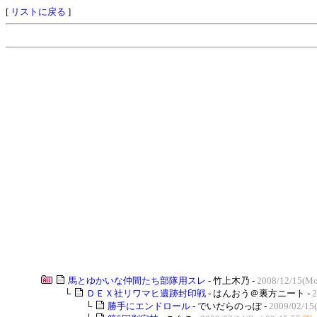
[
リストに戻る
]
馬とゆかいな仲間たち部隊用スレ
- 竹上木乃 -
2008/12/15(Mo
└
ＤＥＸ社リワマヒ遺跡封印戦
- はんおう＠裏方ニート -
2
└
勝手にエンドロール
- でいだらのっぽ -
2009/02/15(