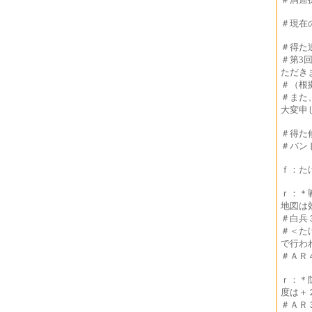
＃現在
＃得た
＃第3
ただき
＃（根拠
＃また
大変申
＃得た
＃バン
ｆ：た
ｒ：＊
地図は
＃白兵
＃＜た
で行わ
＃ＡＲ
ｒ：＊
度は＋
＃ＡＲ