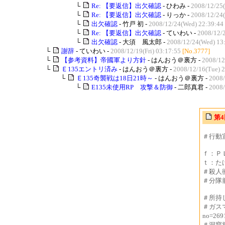
└
Re: 【要返信】出欠確認
- ひわみ -
2008/12/25(
└
Re: 【要返信】出欠確認
- りっか -
2008/12/24
└
出欠確認
- 竹戸 初 -
2008/12/24(Wed) 22:39:44
└
Re: 【要返信】出欠確認
- ていわい -
2008/12/
└
出欠確認
- 大須 風太郎 -
2008/12/24(Wed) 13
└
謝辞
- ていわい -
2008/12/19(Fri) 03:17:55
[No.3777]
└
【参考資料】帝國軍より方針
- はんおう＠裏方 -
2008/12
└
Ｅ135エントリ済み
- はんおう＠裏方 -
2008/12/16(Tue) 
└
Ｅ135奇襲戦は18日21時～
- はんおう＠裏方 -
2008/
└
E135未使用RP 攻撃＆防御
- 二郎真君 -
2008/
第
＃行動
ｆ：Ｐ
ｔ：たけき
＃殺人
＃分隊前の編
＃所持
＃ガスマス
no=269
＃洞窟探検