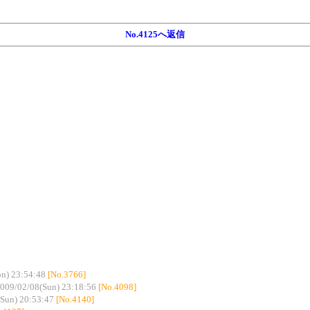
No.4125へ返信
n) 23:54:48
[No.3766]
009/02/08(Sun) 23:18:56
[No.4098]
Sun) 20:53:47
[No.4140]