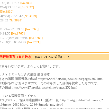
Thu) 00:17:07
[No.3834]
(Wed) 23:38:14
[No.3832]
[No.3830]
24(Wed) 21:20:42
[No.3829]
:28:02
[No.3828]
/16(Tue) 20:39:58
[No.3768]
20:34:55
[No.3767]
12/17(Wed) 01:36:02
[No.3769]
12/19(Fri) 00:04:49
[No.3771]
4回行動宣言（ＲＰ抜き）
(No.4121 への返信) - こんこ
宣言を行ないます。よろしくお願いします。
ＬＡＹＥＲ＝たけきの藩国 藩国部隊
の藩国 藩国部隊の編成＝ttp://www27.atwiki.jp/takekino/pages/262.html
衝動持ちPCがおりますので、その者を外した評価を提出したものです。
成：ttp://www27.atwiki.jp/takekino/pages/252.html
している冒険専用アイテム
ク×１２、冒険用通信機×１（配布一覧：ttp://cwtg.jp/bbs2/wforum.cgi?
10&reno=26864&oya=26864&mode=msgview）
キット（購入根拠ＵＲＬ：ttp://gamechaki.kotonet.com/iishop/log/0902-1.t