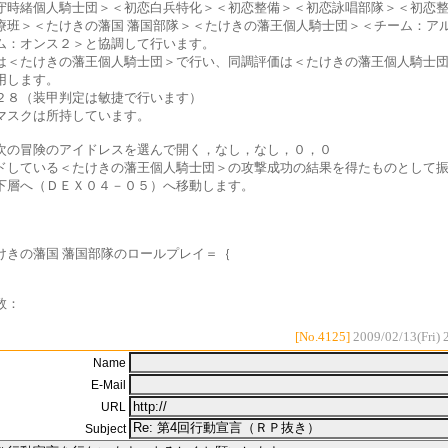
守時緒個人騎士団＞＜初恋白兵特化＞＜初恋整備＞＜初恋詠唱部隊＞＜初恋
療班＞＜たけきの藩国 藩国部隊＞＜たけきの藩王個人騎士団＞＜チーム：ア
ム：オンス２＞と協調して行います。
は＜たけきの藩王個人騎士団＞で行い、同調評価は＜たけきの藩王個人騎士
用します。
２８（装甲判定は敏捷で行います）
マスクは所持しています。
次の冒険のアイドレスを選んで開く，なし，なし，０，０
ドしている＜たけきの藩王個人騎士団＞の攻撃成功の結果を得たものとして
下層へ（ＤＥＸ０４－０５）へ移動します。
けきの藩国 藩国部隊のロールプレイ＝｛
数：
[No.4125]
2009/02/13(Fri) 
Name
E-Mail
URL
Subject