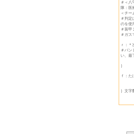
＃＜八
隊：医
＜チー
＃判定
のを使
＃装甲
＃ガス
ｒ：＊
＃バン
い、最
｝
ｆ：た
｝文字