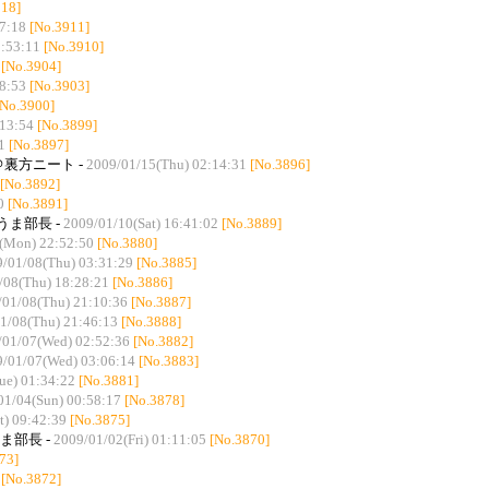
918]
07:18
[No.3911]
1:53:11
[No.3910]
[No.3904]
58:53
[No.3903]
[No.3900]
:13:54
[No.3899]
1
[No.3897]
＠裏方ニート -
2009/01/15(Thu) 02:14:31
[No.3896]
[No.3892]
0
[No.3891]
 うま部長 -
2009/01/10(Sat) 16:41:02
[No.3889]
(Mon) 22:52:50
[No.3880]
/01/08(Thu) 03:31:29
[No.3885]
/08(Thu) 18:28:21
[No.3886]
/01/08(Thu) 21:10:36
[No.3887]
1/08(Thu) 21:46:13
[No.3888]
/01/07(Wed) 02:52:36
[No.3882]
/01/07(Wed) 03:06:14
[No.3883]
ue) 01:34:22
[No.3881]
01/04(Sun) 00:58:17
[No.3878]
t) 09:42:39
[No.3875]
うま部長 -
2009/01/02(Fri) 01:11:05
[No.3870]
73]
[No.3872]