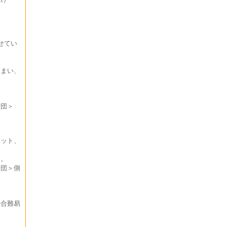
せてい
しまい、
士団＞
セット、
す。
士団＞側
場合難易