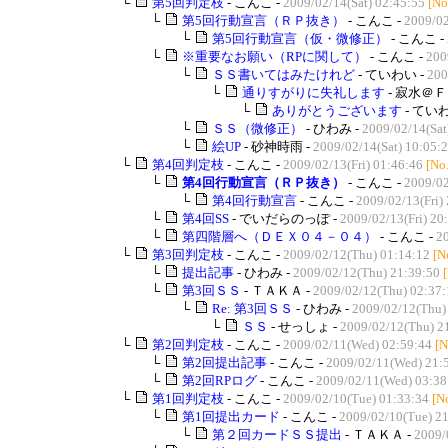
└
第5回判定枝
- こんこ -
2009/02/14(Sat) 02:45:55
[No
└
第5回行動宣言（ＲＰ抜き）
- こんこ -
2009/02
└
第5回行動宣言（仮・微修正）
- こんこ -
└
※重要なお願い（RPに関して）
- こんこ -
200
└
ＳＳ書いてはみたけれど
- ていわい -
200
└
通りすがりに失礼します
- 寂水＠Ｆ
└
ありがとうございます
- ていわ
└
ＳＳ（微修正）
- ひわみ -
2009/02/14(Sat
└
絵UP
- 砂神時雨 -
2009/02/14(Sat) 10:05:
└
第4回判定枝
- こんこ -
2009/02/13(Fri) 01:46:46
[No
└
第4回行動宣言（ＲＰ抜き）
- こんこ -
2009/02
└
第4回行動宣言
- こんこ -
2009/02/13(Fri)
└
第4回SS
- でいだらのっぽ -
2009/02/13(Fri) 20
└
第四階層へ（ＤＥＸ０４－０４）
- こんこ -
20
└
第3回判定枝
- こんこ -
2009/02/12(Thu) 01:14:12
[N
└
提出記事
- ひわみ -
2009/02/12(Thu) 21:39:50
└
第3回ＳＳ
- ＴＡＫＡ -
2009/02/12(Thu) 02:37:
└
Re: 第3回ＳＳ
- ひわみ -
2009/02/12(Thu)
└
ＳＳ
- せっしょ -
2009/02/12(Thu) 2
└
第2回判定枝
- こんこ -
2009/02/11(Wed) 02:59:44
[N
└
第2回提出記事
- こんこ -
2009/02/11(Wed) 21:
└
第2回RPログ
- こんこ -
2009/02/11(Wed) 03:38
└
第1回判定枝
- こんこ -
2009/02/10(Tue) 01:33:34
[N
└
第1回提出カード
- こんこ -
2009/02/10(Tue) 2
└
第２回カードＳＳ提出
- ＴＡＫＡ -
2009/