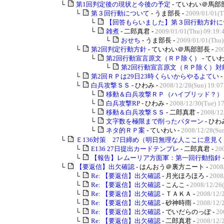
└
第1回判定後の現状と今後の予定
- ていわい＠馬部部
└
第３回行動について
- うま部長 -
2009/01/01(T
└
【回答もらいました】第３回行動方針に
└
雑煮
- 二郎真君 -
2009/01/01(Thu) 09:19:
└
おせち
- うま部長 -
2009/01/01(Thu)
└
第2回判定行動方針
- ていわい＠馬部部長 -
20
└
第2回行動宣言原文（ＲＰ除く）
- ていわ
└
第2回行動宣言原文（ＲＰ除く）対敵
└
第2回ＲＰは29日23時くらいからやるよてい
└
白兵攻撃ＳＳ
- ひわみ -
2008/12/28(Sun) 19:07
└
移動＆白兵攻撃ＲＰ（ハイブリッド？）
└
白兵攻撃RP
- ひわみ -
2008/12/30(Tue) 1
└
移動＆白兵攻撃ＳＳ
- 二郎真君 -
2008/12
└
文字数を極限まで削ったパターン
- ひわ
└
ネタ的ＲＰ案
- ていわい -
2008/12/28(Sun
└
Ｅ136対策 27日締め（明日無理な人ここに意見くだ
└
E136 27日提出カードテンプレ
- 二郎真君 -
200
└
【報告】レムーリア方面軍：第一回行動指針
└
【要返信】出欠確認
- はんおう＠裏方ニート -
2008
└
Re: 【要返信】出欠確認
- 月光ほろほろ -
2008
└
Re: 【要返信】出欠確認
- こんこ -
2008/12/26(
└
Re: 【要返信】出欠確認
- ＴＡＫＡ -
2008/12/2
└
Re: 【要返信】出欠確認
- 砂神時雨 -
2008/12/
└
Re: 【要返信】出欠確認
- でいだらのっぽ -
20
└
Re: 【要返信】出欠確認
- 二郎真君 -
2008/12/