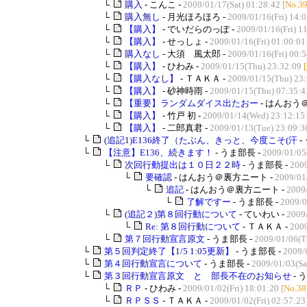
└
購入
- こんこ -
2009/01/17(Sat) 01:28:42
[No.3
└
購入無し
- 月光ほろほろ -
2009/01/16(Fri) 14:
└
【購入】
- でいだらのっぽ -
2009/01/16(Fri) 1
└
【購入】
- せっしょ -
2009/01/16(Fri) 01:00:01
└
購入なし
- 大須 風太郎 -
2009/01/16(Fri) 00:
└
【購入】
- ひわみ -
2009/01/15(Thu) 23:32:09
└
【購入なし】
- ＴＡＫＡ -
2009/01/15(Thu) 23
└
【購入】
- 砂神時雨 -
2009/01/15(Thu) 07:35:4
└
【重要】ランダムダイス出たおー
- はんおう
└
【購入】
- 竹戸 初 -
2009/01/14(Wed) 23:12:15
└
【購入】
- 二郎真君 -
2009/01/13(Tue) 23:09:3
└
(追記1)E136終了（たぶん、きっと、今度こそ(汗
-
└
【注意】E136、続きます！
- うま部長 -
2009/01/05
└
次回行動提出は１０日２２時
- うま部長 -
2009
└
要確認
- はんおう＠裏方ニート -
2009/01
└
追記
- はんおう＠裏方ニート -
2009
└
了解ですー
- うま部長 -
2009/0
└
(追記２)第８回行動について
- ていわい -
2009
└
Re: 第８回行動について
- ＴＡＫＡ -
2009
└
第７回行動宣言原文
- うま部長 -
2009/01/06(T
└
第５回判定終了【1/5 1:05更新】
- うま部長 -
2009/
└
第４回行動宣言について
- うま部長 -
2009/01/03(Sa
└
第３回行動宣言原文 と 部長不在のお知らせ
- 
└
ＲＰ
- ひわみ -
2009/01/02(Fri) 18:01:20
[No.38
└
ＲＰＳＳ
- ＴＡＫＡ -
2009/01/02(Fri) 02:57:23