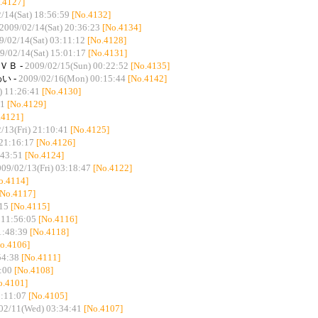
.4127]
/14(Sat) 18:56:59
[No.4132]
2009/02/14(Sat) 20:36:23
[No.4134]
9/02/14(Sat) 03:11:12
[No.4128]
9/02/14(Sat) 15:01:17
[No.4131]
ＶＢ -
2009/02/15(Sun) 00:22:52
[No.4135]
い -
2009/02/16(Mon) 00:15:44
[No.4142]
) 11:26:41
[No.4130]
21
[No.4129]
.4121]
/13(Fri) 21:10:41
[No.4125]
 21:16:17
[No.4126]
:43:51
[No.4124]
09/02/13(Fri) 03:18:47
[No.4122]
o.4114]
[No.4117]
15
[No.4115]
 11:56:05
[No.4116]
1:48:39
[No.4118]
o.4106]
54:38
[No.4111]
:00
[No.4108]
o.4101]
1:11:07
[No.4105]
02/11(Wed) 03:34:41
[No.4107]