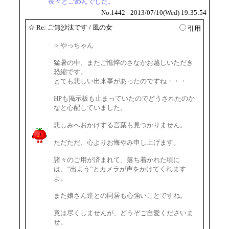
長々とごめんでした。
No.1442 - 2013/07/10(Wed) 19:35:54
☆
Re: ご無沙汰です
/ 風の女
引用
＞やっちゃん
猛暑の中、またご憔悴のさなかお越しいただき
恐縮です。
とても悲しい出来事があったのですね・・・
HPも掲示板も止まっていたのでどうされたのか
なと心配していました。
悲しみへおかけする言葉も見つかりません。
ただただ、心よりお悔やみ申し上げます。
諸々のご用が済まれて、落ち着かれた頃に
は、”出よう”とカメラが声をかけてくれます
よ。
また娘さん達との同居も心強いことですね。
意は尽くしませんが、どうぞご自愛くださいま
せ。