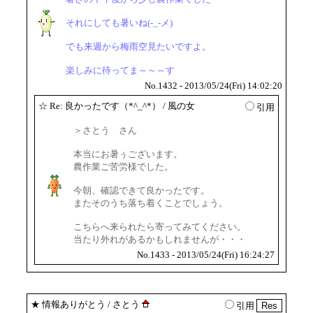
それにしても暑いね(-_-メ)
でも来週から梅雨空見たいですよ。
楽しみに待ってま～～～す
No.1432 - 2013/05/24(Fri) 14:02:20
☆
Re: 良かったです（*^_^*）
/ 風の女
引用
＞さとう さん
本当にお暑ぅございます。
農作業ご苦労様でした。
今朝、確認できて良かったです。
またそのうち落ち着くことでしょう。
こちらへ来られたら寄ってみてください。
当たり外れがあるかもしれませんが・・・
No.1433 - 2013/05/24(Fri) 16:24:27
★
情報ありがとう
/ さとう
引用