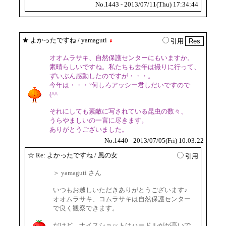
No.1443 - 2013/07/11(Thu) 17:34:44
★
よかったですね
/ yamaguti
♀
引用
オオムラサキ、自然保護センターにもいますか。
素晴らしいですね。私たちも去年は撮りに行って、
ずいぶん感動したのですが・・・。
今年は・・・?何しろアッシー君しだいですので
(^^ゞ
それにしても素敵に写されている昆虫の数々、
うらやましいの一言に尽きます。
ありがとうございました。
No.1440 - 2013/07/05(Fri) 10:03:22
☆
Re: よかったですね
/ 風の女
引用
＞ yamaguti さん
いつもお越しいただきありがとうございます♪
オオムラサキ、コムラサキは自然保護センター
で良く観察できます。
だけど、ナイスショットはハードルがが高いで