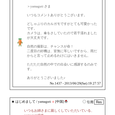
＞yamaguti さま
いつもコメントありがとうございます。
どしゃぶりのカルガモですがとても可愛かった
です。
カメラは、傘をさしていたので若干濡れました
が大丈夫です。
自然の撮影は、チャンスが命！
二度目の好機は、皆無に等しいですから、雨だ
からと言って止めるわけにはいきません。
ただただ自然の中での出会いに感謝するのみで
す。
ありがとうございました♪
No.1437 - 2013/06/29(Sat) 19:27:57
★
はじめまして
/ yamaguti
♀
[中国]
引用
いつもお姉さまに親しくしていただいている、