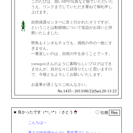
このたびは、拙いHPや写真など観ていただいた
うえ、リンクまでしていただき重ねて御礼申し
上げます。
自然保護センターに良く行かれたそうですが、
ということは動植物について造詣がお深いと拝
察いたしました。
野鳥もトンボもチョウも、偶然の中の一枚にす
ぎません。
一番楽しいのは、自然の中を歩くことで～す。
yamagutiさんのように素晴らしいブログはでき
ませんが、自分なりに頑張りたいと思いますの
で、今後ともよろしくお願いいたします。
お返事が遅くなりごめんなさい。
No.1435 - 2013/06/22(Sat) 20:13:23
★
良かったです（*^_^*）
/ さとう
引用
こんちは～
暑さの中午後から少し農作業でした・・・