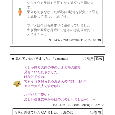
シジュウカラはもう間もなく巣立つと思いま
す。
巣立ちできなかった8羽分の期待を背負って逞し
く成長してほしいものです。
ツバメは今日も巣作りに頑張っていました！
生き物の観察が身近にできるのはありがたいこ
とです＾＾；
No.1439 - 2013/07/04(Thu) 22:40:39
★
見せていただきました。
/ yamaguti
引用
どしゃ降りの雨の中のカルガモの散歩
見せていただきました。
けなげですね。
でもそれを撮られる風さんの情熱、凄い!!
カメラ大丈夫ですか(笑)
水浴びも可愛い♪
楽しい画像に朝からほのぼのとしましたm(__)m
No.1436 - 2013/06/28(Fri) 10:32:12
☆
Re: 見せていただきました。
/ 風の女
引用