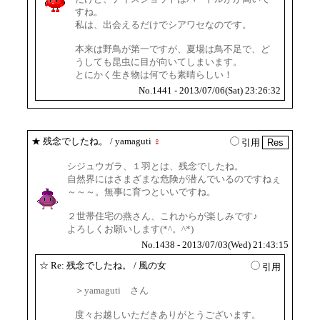
すね。
私は、出会えるだけでシアワセなのです。
本来は野鳥が第一ですが、夏場は鳥不足で、ど
うしても昆虫に目が向いてしまいます。
とにかく生き物は何でも素晴らしい！
No.1441 - 2013/07/06(Sat) 23:26:32
★
残念でしたね。
/ yamaguti
♀
引用
シジュウガラ、１羽とは、残念でしたね。
自然界にはさまざまな危険が潜んでいるのですねぇ
～～～。無事に育つといいですね。
２世帯住宅の燕さん、これからが楽しみです♪
よろしくお願いします(*^。^*)
No.1438 - 2013/07/03(Wed) 21:43:15
☆
Re: 残念でしたね。
/ 風の女
引用
＞yamaguti さん
度々お越しいただきありがとうございます。