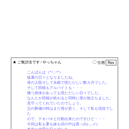
★
ご無沙汰です
/ やっちゃん
引用
こんばんは（*^_^*）
猛暑の日々となりましたね。
母の入院そして永眠で慌ただしい数カ月でした。
そして田植もアルバイトも・・・
幾つ身体があっても慌ただしい日々でした。
なんとか田植が終わると同時に母が旅立ちました。
見守ってくれていたのでしょう。
父の葬儀の時はまだ母が若く、そして私も現役でし
た
ので、テキパキと行動出来たのですけど・・・
今回は私も妻も妹も頭の中は真っ白(-_-メ)