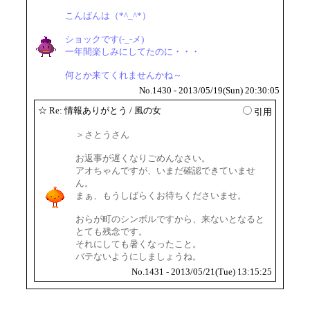
こんばんは（*^_^*）
ショックです(-_-メ)
一年間楽しみにしてたのに・・・
何とか来てくれませんかね～
No.1430 - 2013/05/19(Sun) 20:30:05
☆
Re: 情報ありがとう
/ 風の女
引用
＞さとうさん
お返事が遅くなりごめんなさい。
アオちゃんですが、いまだ確認できていませ
ん。
まぁ、もうしばらくお待ちくださいませ。
おらが町のシンボルですから、来ないとなると
とても残念です。
それにしても暑くなったこと。
バテないようにしましょうね。
No.1431 - 2013/05/21(Tue) 13:15:25