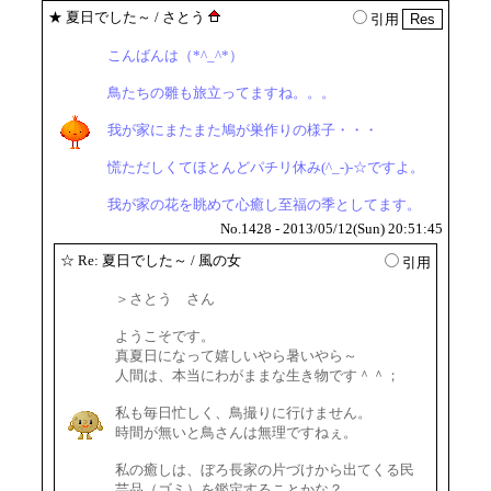
★
夏日でした～
/ さとう
引用
こんばんは（*^_^*）
鳥たちの雛も旅立ってますね。。。
我が家にまたまた鳩が巣作りの様子・・・
慌ただしくてほとんどパチリ休み(^_-)-☆ですよ。
我が家の花を眺めて心癒し至福の季としてます。
No.1428 - 2013/05/12(Sun) 20:51:45
☆
Re: 夏日でした～
/ 風の女
引用
＞さとう さん
ようこそです。
真夏日になって嬉しいやら暑いやら～
人間は、本当にわがままな生き物です＾＾；
私も毎日忙しく、鳥撮りに行けません。
時間が無いと鳥さんは無理ですねぇ。
私の癒しは、ぼろ長家の片づけから出てくる民
芸品（ゴミ）を鑑定することかな？