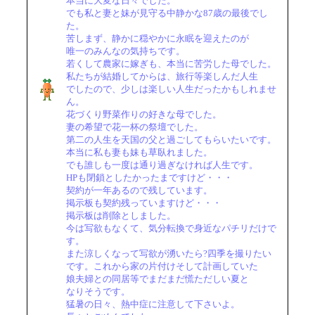
本当に大変な日々でした。
でも私と妻と妹が見守る中静かな87歳の最後でし
た。
苦しまず、静かに穏やかに永眠を迎えたのが
唯一のみんなの気持ちです。
若くして農家に嫁ぎも、本当に苦労した母でした。
私たちが結婚してからは、旅行等楽しんだ人生
でしたので、少しは楽しい人生だったかもしれませ
ん。
花づくり野菜作りの好きな母でした。
妻の希望で花一杯の祭壇でした。
第二の人生を天国の父と過ごしてもらいたいです。
本当に私も妻も妹も草臥れました。
でも誰しも一度は通り過ぎなければ人生です。
HPも閉鎖としたかったまですけど・・・
契約が一年あるので残しています。
掲示板も契約残っていますけど・・・
掲示板は削除としました。
今は写欲もなくて、気分転換で身近なパチリだけで
す。
また涼しくなって写欲が湧いたら?四季を撮りたい
です。これから家の片付けそして計画していた
娘夫婦との同居等でまだまだ慌ただしい夏と
なりそうです。
猛暑の日々、熱中症に注意して下さいよ。