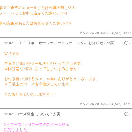
加ご希望の方メールまたは昨年の申し込み
ォームにてお申し込みください。(^'^)
材の変更がある方はお知らせください(^'^)
No.2124 2010/07/24(Sat) 10:55
☆
Re: ２０１０年 セーフティートレーニングのお知らせ / 夕実
皆さま☆
早速のお電話やメールありがとうございます。
今回は急な日程になってしまいすみません！
お付き合い頂ける方々、本当にありがとうございます。
４日以上のコースも今検討しています。
またお知らせいたしますネ！！
No.2126 2010/07/24(Sat) 10:59
☆
Re: コース料金について / 夕実
5日コース 6日コースのスクール料金
設定しました。