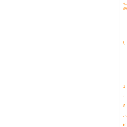
≪
※
●
≪
セ
り
（
１
３
５
レ
1