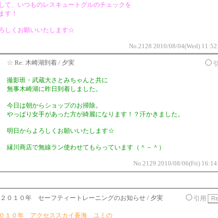
して、いつものレスキュートグルのチェックを
ます！
ろしくお願いいたします☆
No.2128 2010/08/04(Wed) 11:52
☆
Re: 木崎湖到着 / 夕実
撮影班・武蔵大さとみちゃんと共に
無事木崎湖に昨日到着しました。
今日は朝からショップのお掃除。
やっぱり女手があった方が綺麗になります！？汗かきました。
明日からよろしくお願いいたします☆
縁川商店で無線ラン使わせてもらっています（＾－＾）
No.2129 2010/08/06(Fri) 16:14
２０１０年 セーフティートレーニングのお知らせ / 夕実
引用
０１０年 アクセススカイ蒼海 ユミの