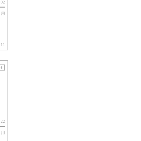
:02
引用
:11
:22
引用