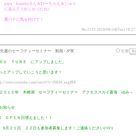
papa・kumikoさん＆ぴーちゃん＆じゅり
に会えてうれしかったわ♪
夏バテに気を付けて！
No.2135 2010/08/24(Tue) 18:27
先週のセーフティーセミナー 動画 / 夕実
引用
ＯＵ ＴＵＢＥ にアップしました。
っとアップしていこうと思います！
tp://www.youtube.com/watch?v=JSE6CaxgfRE
２０１０年 木崎湖 セーフティーセミナー アクセススカイ蒼海 ゆみ～
お知らせ
月 ＯＰＥＮ日増えました！！
月２１日 ２２日も参加者募集します！ご連絡ください(^O^)