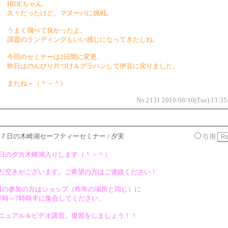
HIDEちゃん
久々だったけど、マヌーバに挑戦。
うまく飛べて良かったよ。
課題のランディングもいい感じになってきたしね。
今回のセミナーは2日間に変更。
昨日はのんびり片づけ＆グラハンして伊豆に戻りました。
またね～（＾－＾）
No.2131 2010/08/10(Tue) 13:35
７日の木崎湖セーフティーセミナー / 夕実
引用
日の夕方木崎湖入りします（＾－＾）
だ空きがございます。ご希望の方はご連絡ください！
日の参加の方はショップ（昨年の場所と同じ）に
7時～7時時半に集合してください。
ニュアル＆ビデオ講習。復習をしましょう！！