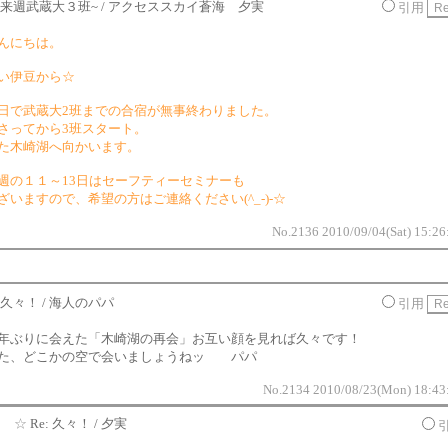
来週武蔵大３班~ / アクセススカイ蒼海 夕実
引用
んにちは。
い伊豆から☆
日で武蔵大2班までの合宿が無事終わりました。
さってから3班スタート。
た木崎湖へ向かいます。
週の１１～13日はセーフティーセミナーも
ざいますので、希望の方はご連絡ください(^_-)-☆
No.2136 2010/09/04(Sat) 15:26
久々！ / 海人のパパ
引用
年ぶりに会えた「木崎湖の再会」お互い顔を見れば久々です！
た、どこかの空で会いましょうねッ パパ
No.2134 2010/08/23(Mon) 18:43
☆
Re: 久々！ / 夕実