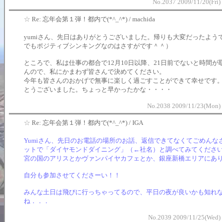
No.2037 2009/11/20(Fri)
☆
Re: 忘年会第１弾！都内で(*^_^*) / machida
yumiさん、先日はありがとうございました。帰りも大変だったよう
でもポジティブシンキングなのはさすがです＾＾）
ところで、私は仕事の都合で12月10日以降、21日前でないと時間が
んので、私にかまわず皆さんで決めてください。
今年も皆さんのおかげで無事に楽しく過ごすことができて幸せです
とうございました。ちょっと早かったかな・・・・
No.2038 2009/11/23(Mon) 
☆
Re: 忘年会第１弾！都内で(*^_^*) / IGA
Yumiさん、先日のお電話の場所のお話、返信できてなくてごめんな
ットで「ダイヤモンドダイニング」（←社名）と調べてみてくださ
宮の国のアリスとかヴァンパイヤカフェとか、銀座新橋エリアにあ
自分も参加させてくださーい！！
みんな土日は飛びに行っちゃってるので、平日の夜が良いかも知れ
ね．．．
No.2039 2009/11/25(Wed)