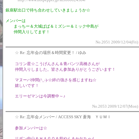
銀座駅出口で待ち合わせしていきましょうか☆
メンバーは
まっちー＆大城ぱぱ＆ミズシー＆ミック中島が
仲間入りしてます！
No.2051 2009/12/04(Fri)
☆
Re: 忘年会の場所＆時間変更！ / ゆみ
コリン星☆こうげんさん＆青パンツ高橋さんが
仲間入りしました。皆さん参加ありがとうございます！
マヌーバ仲間(^_-)-☆絆の強さを感じますね☆
嬉しいです！
エリーゼマンは今調整中～♪
No.2053 2009/12/07(Mon) 
☆
Re: 忘年会メンバー / ACCESS SKY 蒼海 ＹＵＭＩ
参加メンバーは☆
リボン中山＆ＨＡＧＯ＆前やん＆かおちゃん