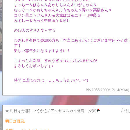
まっちー＆修さん＆あかりちゃん＆いがちゃん＆
なっぐー＆かおりちゃん＆ふうちゃん＆青パン高橋さん＆
コリン星こうげんさん＆大城ぱぱ＆エリーゼ中藤＆
みずしー＆みっく中島＆ＹＵＭI
の18人の皆さんで～す☆
わざわざ有休で参加の方も！本当にありがとうございます(^_-)-☆嬉
す！
楽しい忘年会になりますように！
ちょっとお部屋、ぎゅうぎゅうかもしれませんが
よろしくお願いします♪
時間に遅れる方はＴＥＬちょうだい(*^。^*)
No.2055 2009/12/14(Mon) 
★
明日は丹那にいくかも / アクセススカイ蒼海 夕実
引
明日は西風。