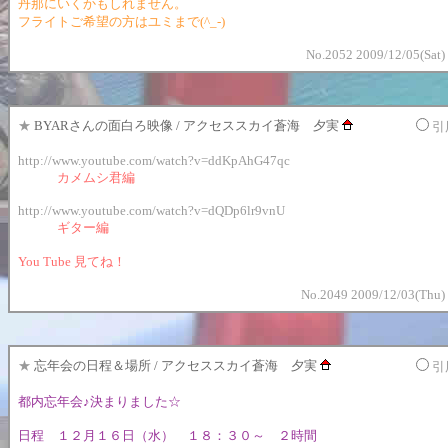
丹那にいくかもしれません。
フライトご希望の方はユミまで(^_-)
No.2052 2009/12/05(Sat)
★
BYARさんの面白ろ映像 / アクセススカイ蒼海 夕実
引
http://www.youtube.com/watch?v=ddKpAhG47qc
カメムシ君編
http://www.youtube.com/watch?v=dQDp6lr9vnU
ギター編
You Tube 見てね！
No.2049 2009/12/03(Thu)
★
忘年会の日程＆場所 / アクセススカイ蒼海 夕実
引
都内忘年会♪決まりました☆
日程 １２月１６日（水） １８：３０～ ２時間