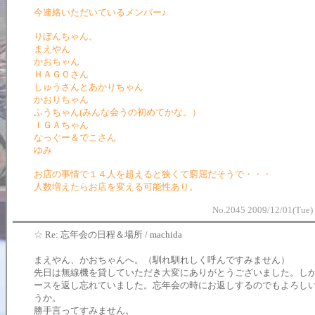
今連絡いただいているメンバー♪
りぼんちゃん。
まえやん
かおちゃん
ＨＡＧＯさん
しゅうさんとあかりちゃん
かおりちゃん
ふうちゃん(みんな会うの初めてかな。）
ＩＧＡちゃん
なっぐー＆でこさん
ゆみ
お店の事情で１４人を超えると狭くて窮屈だそうで・・・
人数増えたらお店を変える可能性あり。
No.2045 2009/12/01(Tue)
☆
Re: 忘年会の日程＆場所 / machida
まえやん、かおちゃんへ。（馴れ馴れしく呼んですみません）
先日は無線機を貸していただき大変にありがとうございました。し
ースを返し忘れていました。忘年会の時にお返しするのでもよろし
うか。
勝手言ってすみません。