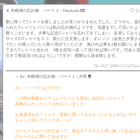
★
木崎湖の忘れ物 パート１ / Takahashi
引
家に帰ってTシャツを探しましたが見つかりませんでした。どうやら、温
られたTシャツとパンツは私の忘れ物のようです。洗濯までして頂いたよ
難うございます。大事な記念Tシャツを忘れてきてしまい、反省しており
サイズのTシャツを２つ、新たに注文致します。オレンジ（金色と夕実さ
でた）が残っていたら取り混ぜていただき、無ければ青を2枚お願いしま
てきたTシャツと合わせ、3枚を自宅へ送って頂ければ幸いです。代金と
引きで発送頂ければよろしいですが、困難なら送金致します。
No.2027 2009/11/12(Thu)
☆
Re: 木崎湖の忘れ物 パート１ / 夕実
ね～っ！！やっぱり(^O^)
この間の朝霧タンデムムービーにも面白い会話入っちゃって
高橋さんだったってばれちゃいました！
お洗濯済みのＴシャツ、実家に置いてきちゃったかもしれないので
ちょっと待っててください～(^^ゞ
ゴールドＳは一つだけあって、実はＢＹＡＲさん用に飾ってあるん
びゃーさんに聞いてみます(^^ゞ