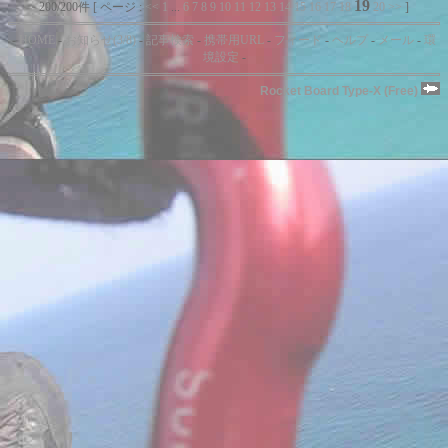
19
200/200件 [ ページ :
<<
1
...
6
7
8
9
10
11
12
13
14
15
16
17
18
20
>>
]
-
HOME
-
お知らせ(3/8)
-
記事検索
-
携帯用URL
-
フィード
-
ヘルプ
-
メール
-
環
境設定
-
Rocket Board Type-X (Free)