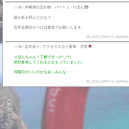
☆
Re: 木崎湖の忘れ物 パート１ / りぼん
誰か私を呼んだかな？
忘年会都合がつけば参加でお願いします。
No.2033 2009/11/18(Wed)
☆
Re: 忘年会☆ / アクセススカイ蒼海 夕実
りぼんちゃん！了解です～(*^_^*)
絶対参加してくれるとおもっていました♪
何曜日がいいのかなあ～みんな・・・
No.2034 2009/11/18(Wed)