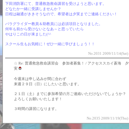
下田消防署にて、普通救急救命講習を受けようと思います。
どなたか一緒に受講しませんか？
日程は融通がききそうなので、希望者は夕実までご連絡ください！
パラグライダー教員＆助教員には必須項目となりました。
何年も前から受けないとなあ～と思っていたら
やはりこの日が来ました(^^ゞ
スクール生もお気軽に！ぜひ一緒に学びましょう！！
No.2031 2009/11/14(Sat)
☆
Re: 普通救急救命講習会 参加者募集！ / アクセススカイ蒼海 夕
実
今週末は申し込みが間に合わず
来週２９日（日）にしたいと思います。
２１日（土）までに参加希望の方ご連絡いただけないでしょうか？
よろしくお願いいたします！
３時間の講習になります。
No.2035 2009/11/19(Thu)