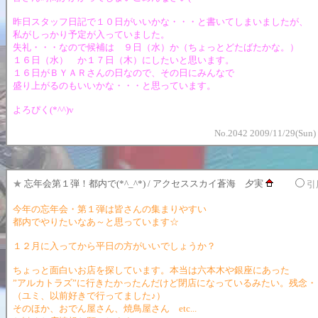
昨日スタッフ日記で１０日がいいかな・・・と書いてしまいましたが、
私がしっかり予定が入っていました。
失礼・・・なので候補は ９日（水）か（ちょっとどたばたかな。）
１６日（水） か１７日（木）にしたいと思います。
１６日がＢＹＡＲさんの日なので、その日にみんなで
盛り上がるのもいいかな・・・と思っています。
よろぴく(*^^)v
No.2042 2009/11/29(Sun)
★
忘年会第１弾！都内で(*^_^*) / アクセススカイ蒼海 夕実
引
今年の忘年会・第１弾は皆さんの集まりやすい
都内でやりたいなあ～と思っています☆
１２月に入ってから平日の方がいいでしょうか？
ちょっと面白いお店を探しています。本当は六本木や銀座にあった
”アルカトラズ”に行きたかったんだけど閉店になっているみたい。残念・
（ユミ、以前好きで行ってました♪）
そのほか、おでん屋さん、焼鳥屋さん etc...