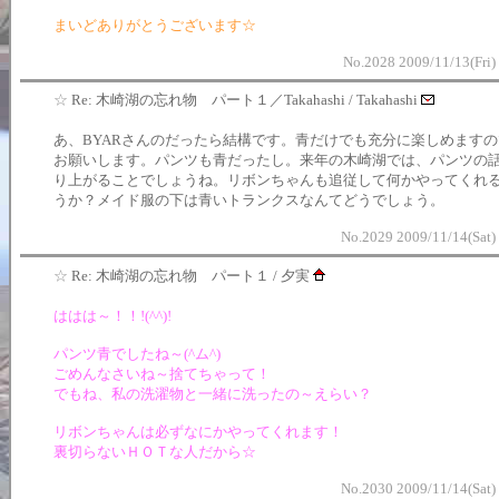
まいどありがとうございます☆
No.2028 2009/11/13(Fri)
☆
Re: 木崎湖の忘れ物 パート１／Takahashi / Takahashi
あ、BYARさんのだったら結構です。青だけでも充分に楽しめます
お願いします。パンツも青だったし。来年の木崎湖では、パンツの
り上がることでしょうね。リボンちゃんも追従して何かやってくれ
うか？メイド服の下は青いトランクスなんてどうでしょう。
No.2029 2009/11/14(Sat)
☆
Re: 木崎湖の忘れ物 パート１ / 夕実
ははは～！！!(^^)!
パンツ青でしたね～(^ム^)
ごめんなさいね～捨てちゃって！
でもね、私の洗濯物と一緒に洗ったの～えらい？
リボンちゃんは必ずなにかやってくれます！
裏切らないＨＯＴな人だから☆
No.2030 2009/11/14(Sat)