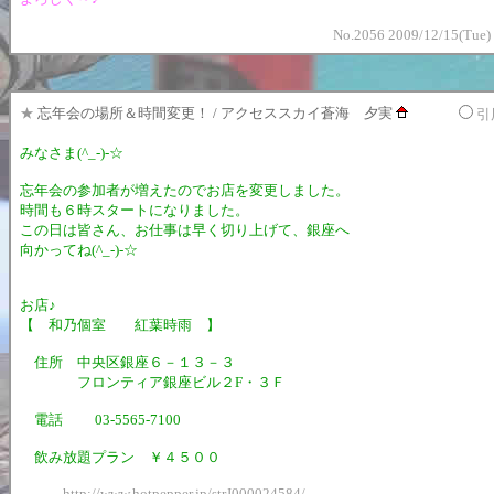
No.2056 2009/12/15(Tue)
★
忘年会の場所＆時間変更！ / アクセススカイ蒼海 夕実
引
みなさま(^_-)-☆
忘年会の参加者が増えたのでお店を変更しました。
時間も６時スタートになりました。
この日は皆さん、お仕事は早く切り上げて、銀座へ
向かってね(^_-)-☆
お店♪
【 和乃個室 紅葉時雨 】
住所 中央区銀座６－１３－３
フロンティア銀座ビル２F・３Ｆ
電話 03-5565-7100
飲み放題プラン ￥４５００
http://www.hotpepper.jp/strJ000024584/