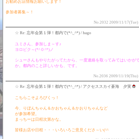
お勧めお店情報お願いします！
参加者募集～！
No.2032 2009/11/17(Tue)
☆
Re: 忘年会第１弾！都内で(*^_^*) / hago
ユミさん、参加しま～す♪
ヨロピク～(*^０^*)ノ
シューさんもやりたがってたから、一度連絡を取ってみてはいかが
か。都内のこと詳しいかも、です。
No.2036 2009/11/19(Thu)
☆
Re: 忘年会第１弾！都内で(*^_^*) / アクセススカイ蒼海 夕実
こちらこそよろぴくっ！
今、りぼんちゃん＆かおちゃん＆かおりちゃんなど
が参加希望。
まっちーは日程次第かな。
皆様お店や日程・・・いろいろご意見くださ～い(^^ゞ