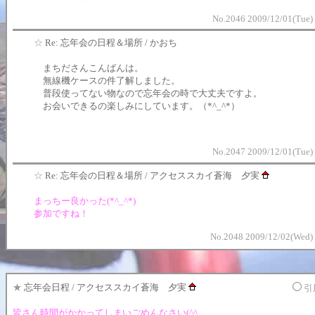
No.2046 2009/12/01(Tue)
☆
Re: 忘年会の日程＆場所 / かおち
まちださんこんばんは。
無線機ケースの件了解しました。
普段使ってない物なので忘年会の時で大丈夫ですよ。
お会いできるの楽しみにしています。（*^_^*）
No.2047 2009/12/01(Tue)
☆
Re: 忘年会の日程＆場所 / アクセススカイ蒼海 夕実
まっちー良かった(*^_^*)
参加ですね！
No.2048 2009/12/02(Wed)
★
忘年会日程 / アクセススカイ蒼海 夕実
引
皆さん時間がかかってしまいごめんなさい(^^ゞ