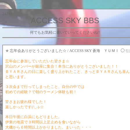
24744
ACCESS SKY BBS
何でもお気軽に書いていってくださいね!!
★
忘年会ありがとうございました☆ / ACCESS SKY 蒼海 ＹＵＭＩ
引
忘年会に参加していただいた皆さま☆
沢山のメンバーが銀座に集合！本当にありがとうございました！！
ＢＹＡＲさんの日に楽しく盛り上がれたこと、きっとＢＹＡＲさんも喜ん
と思います。
３次会まで行ってしまったこと、自分の中では
初めての経験？で朝のラーメン体験も初！
皆さまお疲れ様でした！
楽しかったです(^_-)-☆
本日午後に白浜にもどりました。
伊東の地震で３時間以上足止めを食いながら
大磯から６時間以上かかりました。まいった・・・