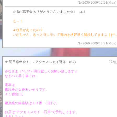
No.2059 2009/12/21(Mon) 
☆
Re: 忘年会ありがとうございました☆ / ユミ
え～！
４枚目があったの？
いがちゃん、きっと首に巻いて都内を格好良く闊歩してますよ！(*^。
No.2060 2009/12/21(Mon) 
★
明日忘年会！！ / アクセススカイ蒼海 ゆみ
引
みなさま（*^_^*）明日宜しくお願い致します☆
なるべく早く来てね！
電車は
東銀座が１番近いそうです。
Ａ１番出口。
銀座線の銀座駅はＡ３番 出口で。
お店は”アクセススカイ 石井”で予約してます。
よろしく～♪