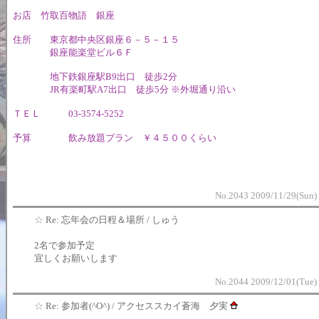
お店 竹取百物語 銀座
住所 東京都中央区銀座６－５－１５
銀座能楽堂ビル６Ｆ
地下鉄銀座駅B9出口 徒歩2分
JR有楽町駅A7出口 徒歩5分 ※外堀通り沿い
ＴＥＬ 03-3574-5252
予算 飲み放題プラン ￥４５００くらい
No.2043 2009/11/29(Sun)
☆
Re: 忘年会の日程＆場所 / しゅう
2名で参加予定
宜しくお願いします
No.2044 2009/12/01(Tue)
☆
Re: 参加者(^O^) / アクセススカイ蒼海 夕実