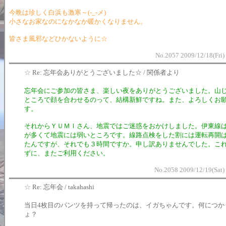
今晩は珍しく白浜も激寒～(-_-メ)
小さなお家なのになかなか暖かくなりません。
皆さま風邪などひかないように☆
No.2057 2009/12/18(Fri)
☆
Re: 忘年会ありがとうございました☆ / 関係者より
忘年会にご参加の皆さま、楽しい夜をありがとうございました。山
ところで顔を合わせるのって、結構新鮮ですね。また、よろしくお
す。
それからＹＵＭＩさん、地震ではご迷惑をおかけしました。伊東線
が多くて地震には弱いところです。線路点検をした割には運転再開
たんですが、それでも３時間ですか。申し訳ありませんでした。こ
ずに、またご利用ください。
No.2058 2009/12/19(Sat)
☆
Re: 忘年会 / takahashi
当日4枚目のパンツを持って帰ったのは、イガちゃんです。何につか
ょ？