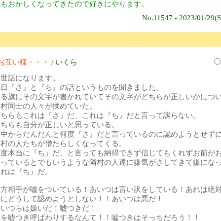
私もおかしくなってきたので好きにやります。
No.11547 - 2023/01/29(S
お互い様・・・
/ いくら
お世話になります。
先日『さ』と『ち』の話というものを聞きました。
ある旗にその文字が書かれていてその文字がどちらが正しいかにつ
う村同士の人々が揉めていた。
どちらもこれは『さ』だ、これは『ち』だと言って譲らない。
どちらも自分が正しいと思っている。
途中からだんだんと何度『さ』だと言っているのに認めようとせず
隣村の人たちが憎たらしくなってくる。
何度本当に『ち』だ、と言っても納得できず信じてもくれずお前が
違っているとでもいうような隣村の人達に嫌気がさしてきて嫌にな
これは『ち』だ。
双方相手が嘘をついている！あいつは言い訳をしている！あれは絶
のにどうして認めようとしない！！あいつは悪だ！
あいつらは嫌いだ！嘘つきだ！
人を嘘つき呼ばわりするなんて！！嘘つきはそっちだろう！！