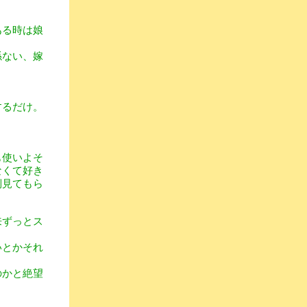
ある時は娘
係ない、嫁
するだけ。
も使いよそ
なくて好き
倒見てもら
来ずっとス
いとかそれ
のかと絶望