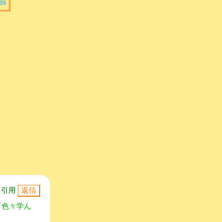
BS
引用
て色々学ん