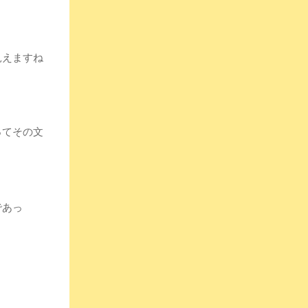
。
見えますね
ってその文
であっ
。