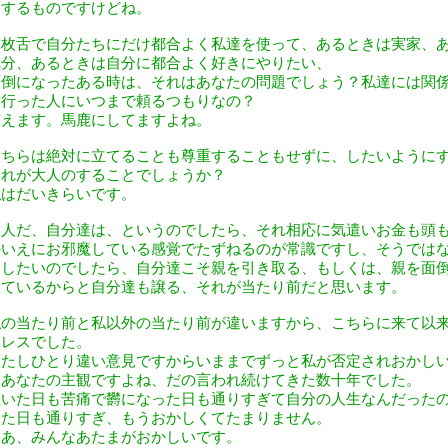
をするものですけどね。
二枚舌で自分たちにだけ都合よく私達を使って、あるときは実家、
気分、あるときは自分に都合よく好きにやりたい、
面倒になったある時は、それはあなたの問題でしょう？私達には関
に行った人にいつまで頼るつもりなの？
笑えます。馬鹿にしてますよね。
こちらは絶対に立てることも尊重することもせずに、したいように
あれが大人のすることでしょうか？
私はだいきらいです。
大人だ、自分達は、というのでしたら、それ相応に気遣いお金も頭
のいえにお邪魔している感覚でたずねるのが常識ですし、そうでは
にしたいのでしたら、自分達こそ親を引き取る、もしくは、親を面
っているからと自分達も譲る、それが当たり前だと思います。
私の当たり前と私以外の当たり前が違いますから、こちらに来て以
トレスでした。
わたしひとり違い意見ですからいままでずっと私が否定されおかし
はあなたの主観ですよね、だの言われ続けてきた数十年でした。
泣いた日も苦痛で欝になった日も通りすぎて自分の人生なんだった
した日も通りすぎ、もうおかしくてたまりません。
ああ、みんなあたまがおかしいです。