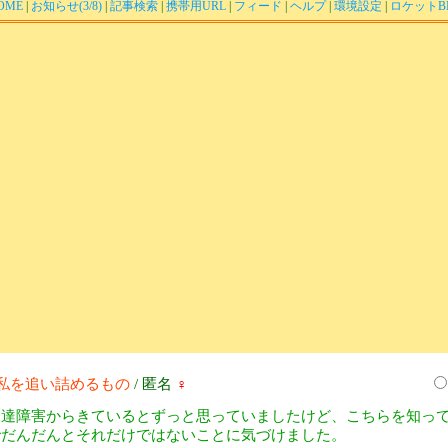
OME
|
お知らせ(3/8)
|
記事検索
|
携帯用URL
|
フィード
|
ヘルプ
|
環境設定
|
ロケットB
私を追い詰めるもの
/ 匿名
♀
発達障害からきているとずっと思っていましたけど、こちらを知っ
でだんだんとそれだけではないことに気づけました。