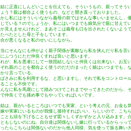
小姑に正直にしんどいことを伝えても、そういうもの、親ってそう
しょう？親は都合よく使うもの、などと開き直っておりました。
しかし私にはそういいながら義母の前ではそんな事いいませんし、
演じている？のでしょうか、私にはいつまでも娘気分で親に甘えて
しか見えませんけれど、まあそこは義母も口を出されたくないよう
べたべたとした母と子をしています。
都合が悪くなると私のせいにしながら。
本当にそんなにも仲がよく親子関係が素敵なら私を挟んだり私を言
ずにふつうにただ仲良くすれば良いと思います。
それが、私を悪者にして一致団結しないと仲良くは出来ない、お互
れぞれ親のことを都合よく使うのだだのまったく娘はいつまでも、
ばかり言っている。
板ばさみに私を利用するな、と思いますし、それで私をコントロー
することも不快です。
そんなに私を馬鹿にして踏みつけてこれまでやってきたのだから、
子で仲良くでも揉め事でもやっていればいいです。
小姑は、親がいるところはいつでも実家、という考えの元、お金も
に嫁や実家にいるものが我慢し接待すればいい、らしいので、こち
うことも頭を下げることもせず図々しくずかずかと入り込みます。
ごともしないのにね。自分達は関係ないし嫁に行っているからっっ
だったらこちらは関係ないのだから他人同様、気を使って振る舞い