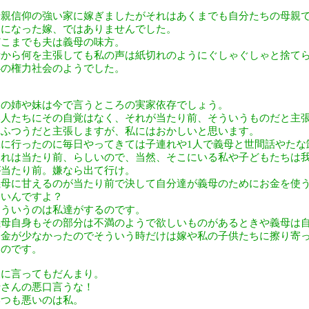
母親信仰の強い家に嫁ぎましたがそれはあくまでも自分たちの母親
親になった嫁、ではありませんでした。
どこまでも夫は義母の味方。
昔から何を主張しても私の声は紙切れのようにぐしゃぐしゃと捨て
心の権力社会のようでした。
夫の姉や妹は今で言うところの実家依存でしょう。
本人たちにその自覚はなく、それが当たり前、そういうものだと主
はふつうだと主張しますが、私にはおかしいと思います。
嫁に行ったのに毎日やってきては子連れや1人で義母と世間話やたな
それは当たり前、らしいので、当然、そこにいる私や子どもたちは
が当たり前。嫌なら出て行け。
義母に甘えるのが当たり前で決して自分達が義母のためにお金を使
ないんですよ？
そういうのは私達がするのです。
義母自身もその部分は不満のようで欲しいものがあるときや義母は
お金が少なかったのでそういう時だけは嫁や私の子供たちに擦り寄
たのです。
夫に言ってもだんまり。
母さんの悪口言うな！
いつも悪いのは私。