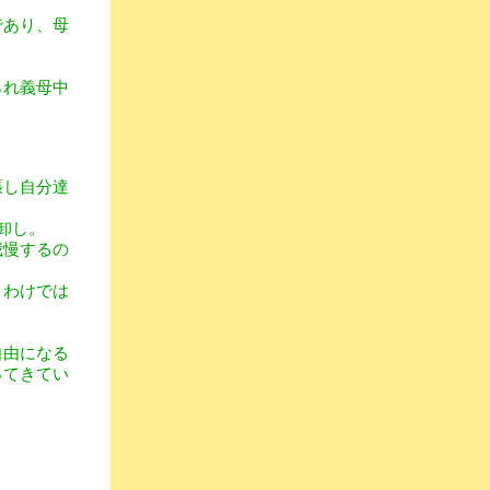
であり、母
られ義母中
張し自分達
卸し。
我慢するの
うわけでは
自由になる
ってきてい