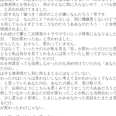
私は無表情とか笑わない、何がそんなに気に入らないの？、いつも
る、と言われ続けてきました。
言い訳するな！嘘つき！自分のことが嫌いなんだろう！等です。
怒ってないよ、なんのこと？わからないよ、別に機嫌悪くないけど
ても信じてもらえずどうせこうなのだろうああなのだろう・・と全
も憶測されました。
言われ続けて鬱と二次障害のトラウマでパニック障害にもなりまし
先日、『顔が変わったね』と言われました。
私からしたら、おそらく、変わっていません。
私ではなくて、いったその人が私を見る『目』が変わっただけだと
もともと私は自分を見てくれる人には笑っていたし怒ってすらいな
表情なのはぼーっとしていただけ。
それを何度言っても信用しなかったのも決め付けていたのも『あな
なたの心』。
私は今も無表情だし別に何もまともにはなっていない。
変わったのはいくらは笑わないしなに考えてるかわからなくてなん
だ、と思っていたあなたの心、あなたの感じ方、受け取り方。
そして、以前のようにこちらを悪くみてどうせこうだろああだろう
全然していなかったあなたの目が変わったことが私にも当然伝わっ
ら、少し柔らかく安堵し、たまにしかみせなかった笑顔をたまたま
いるだけ。
私が変わったわけじゃない。