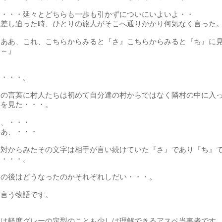
・・・・延々とどちらも一歩も引かずについにいよいよ・・
と差し迫った時、ひとりの旅人がそこへ通りかかり何気なく言った
『ああ、これ、こちらからみると『さ』こちらからみると『ち』に
え～』
・・・・。
その言葉に村人たちは初めて自分達の村からではなく隣村の中に入
字を見た・・・。
あ、・・・
ああ、・・・
反対からみたその文字は相手が言い続けていた『さ』であり『ち』
た・・・。
その後はどうなったのかそれぞれしだい・・・。
と言う物語です。
私は軽度グレーの定型のことも少しは理解できるアスペ当事者です