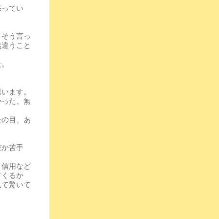
怒ってい
？そう言っ
然違うこと
た。
思います。
かった、無
たの目、あ
だか苦手
と信用など
てくるか
見て驚いて