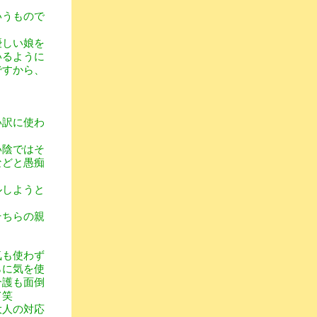
いうもので
優しい娘を
いるように
ですから、
い訳に使わ
い陰ではそ
などと愚痴
ルしようと
そちらの親
気も使わず
らに気を使
介護も面倒
て笑
大人の対応